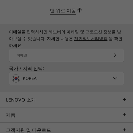
저장 장치
저장 장치
저장 장치
Up to 1TB SSD
Up to 1TB M.2
Up to 1TB
맨 위로 이동
연결성
자세히 알아보기
자
PCIe Gen4 SSD,
dual slot
(2280/2242)
포트/슬롯
이메일을 입력하시면 레노버의 마케팅 및 프로모션 정보를 받
우측:
아보실 수 있습니다. 자세한 내용은
개인정보처리방침
을 확인
USB-A(USB 5Gbps), 항상 켜짐
쇼핑하기
쇼핑
하세요.
USB-A(USB 5Gbps)
MicroSD 카드 리더기
이메일
국가 / 지역 선택:
Explore All Laptops
좌측:
®
KOREA
USB-C
(USB 5Gbps) 전원 공급 및 DisplayPort™ 1.2
®
USB-C
(USB 5Gbps)
HDMI 1.4b
업그레이드 준비
LENOVO 소개
헤드폰/마이크 콤보
귀하와 함께 성장
하도록 설계
제품
USB 포트 전송 속도는 대략적인 수치이며 호스트/주변 디바이스의 처리 성능, 파일 속성, 시스
전원 및
템 구성, 운영 환경 등 여러 요소의 영향을 받습니다. 실제 속도는 다를 수 있으며 예상보다 낮
개, 
고객지원 및 다운로드
빠르고 유연한 스토리지를 위한 업그레이
을 수 있습니다.