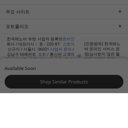
Micr
드 가능한 메모리와 SSD 슬롯으로 미래를
수 있습니
대비하세요. 요구가 증가함에 따라 용량을
주요 사이트
무선
속 무
확장하거나 성능을 향상시켜 수년간 업무,
WiFi 7 160MHz
서나 
학습, 창의력을 위해 시스템을 원활하게 운
포트폴리오
WiFi 6
영하세요.
한국레노버 유한
사업자 등록번
온라인
WiFi 7을 사용하려면 Windows 11 OS와 별도의 WiFi 7 라우터 및/또는 WiFi 7 요구 사항을 충
[인증범위] 한국레노
회사 / 대표이사 :
호 : 220-87-
스토어
버 온라인 서비스 운
신규식 / 서울시
06031
사업자
문의
/
족하는 기타 네트워킹 장치가 필요합니다. 이전 WiFi 표준과 하위 호환되며 WiFi 7이 지원되는
펜, 터치 및 타이핑에 적합하게 설계
영(심사받지 않은 물
강남구 테헤란로
조회
/ 통신판
고객지
국가에서만 사용할 수 있습니다.
리적 인프라 제외)
211 (역삼동) 한국
매업 신고번호
원센
모든 각도에서 떠오르는 아
[유효기간]
고등교육재단빌
제 2013서울
터:
Available Soon
사양은 지역/모델에 따라 다를 수 있습니다.
2025.02.05 ~
딩 12층
강남02683호
1670-
2028.02.04
(우)06141
0088
이디어
Shop Similar Products
설계
디스플레이
© 2026 레노버. 모든 권리 보유.
개인정보 처리방침
사이트맵
이용약관
14인치 2.8k(2880 x 1800) IPS LCD, 16:10, 500nit, 120Hz,
100% sRGB, TÜV Low Blue Light, 10-핑거 터치
14인치 WUXGA(1920 x 1200) OLED, 16:10, 400nit, 60Hz,