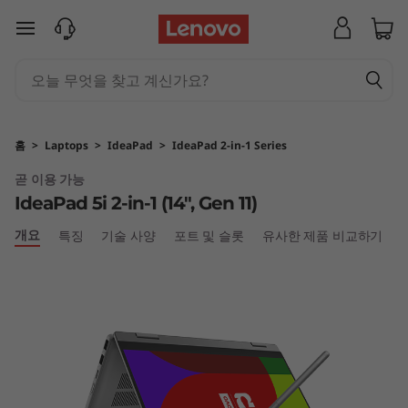
I
주요 콘텐츠로 건너뛰기
d
e
a
홈
>
Laptops
>
IdeaPad
>
IdeaPad 2-in-1 Series
P
곧 이용 가능
IdeaPad 5i 2-in-1 (14", Gen 11)
a
개요
특징
기술 사양
포트 및 슬롯
유사한 제품 비교하기
d
5
i
2