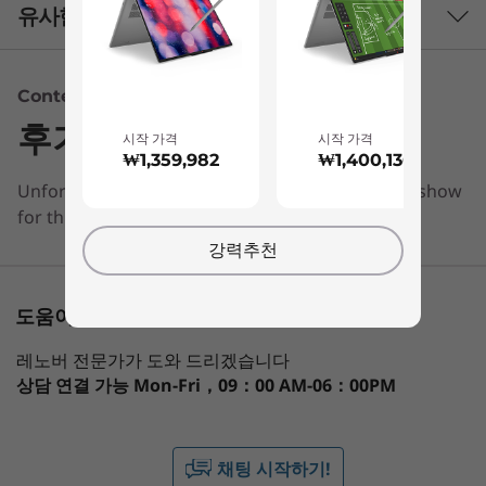
지속적인 속도를 위해 튜닝된 인텔
코어™ Ultra
프로세서
유사한 제품 비교하기
H 시리즈 프로세서로 더 빠르게 작업을 수행할 수
®
인텔
코어™ Ultra 7/5 H 시리즈 프로세서
있습니다. IdeaPad 5i 2-in-1 Gen 11 노트북은 과
30W TDP
3 Similiar products selected
도한 멀티태스킹, 사진 편집, 가벼운 게임을 쉽게
Content Unavailable
처리합니다. 업그레이드 가능한 메모리와 SSD 스
운영 체제
후기
토리지는 앱을 미래에 대비하고 신속하게 시작하
What specs do you want to compare?
시작 가격
시작 가격
Windows 11 Pro
도록 유지하며, 고급 냉각 기술은 모든 모드에서 조
₩1,359,982
₩1,400,136
Windows 11 Home
용하고 일관된 성능을 유지하는 데 도움이 됩니다.
Unfortunately, we don’t have any information to show
프로세서
운영 체제
메모리
저장 장치
디스
for this section
신경망 처리 장치(NPU)
강력추천
초당 40조 이상의 작업(TOPS)
1
-
HDMI 1.4b
현재 보고 있는
그래픽
IdeaPad 5i 2-
IdeaPad 5a 2-
IdeaPad 
도움이 필요하신가요?
2
-
헤드폰/마이크 콤보
in-1 (14", Gen
in-1 (15", Gen
in-1 (15"
UMA: 인텔 통합 그래픽
11)
11)
레노버 전문가가 도와 드리겠습니다
메모리
상담 연결 가능
Mon-Fri，09：00 AM-06：00PM
(5)
(2
3
-
USB-C®(USB 5Gbps) (전원 공급 및 DisplayPort™ 1.2 포
최대 32GB DDR5
함)
5600MT/s
시네마틱 컬러
TÜV 
듀얼 채널
채팅 시작하기!
4
-
USB-C®(USB 5Gbps)