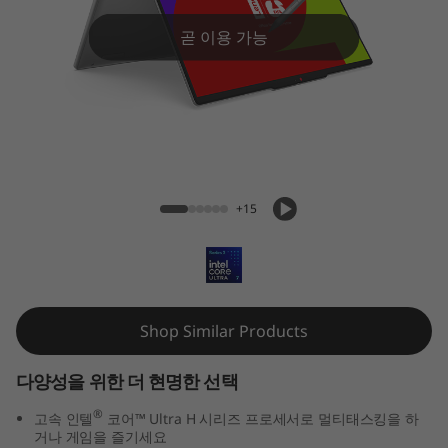
-
i
곧 이용 가능
n
-
1
IdeaPad 5i 2-in-1 (14", Gen 11)
(
+15
1
4
Shop Similar Products
"
,
다양성을 위한 더 현명한 선택
®
고속 인텔
코어™ Ultra H 시리즈 프로세서로 멀티태스킹을 하
G
거나 게임을 즐기세요