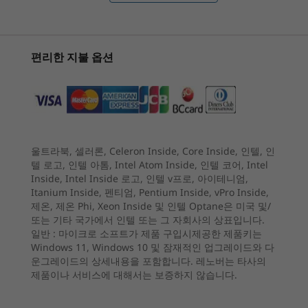
놀라운 생생한 디스플레이
눈 
스토리지
최대 1TB SSD
5
-
전원 버튼
옵션
시작 가격
시작 가격
Gen 4 TLC/QLC 2242
장시간
편리한 지불 옵션
₩1,359,982
₩1,400
보조 SSD 슬롯: 2242/2280
거나 창
6
-
MicroSD 카드 리더
인증은
심층적인 대비와 풍부한 색상으로 이미
배터리
고 눈
프로세서
프로세서
프로세서
지를 생생하게 보여주는 14인치 최대
60Wh
학습,
Up to Intel®
Up to AMD
Up to Inte
2.8K OLED 디스플레이로 모든 디테일
7
-
USB-A(USB 5Gbps)
Core™ Ultra 7 H
Ryzen™ AI 7 445
Core™ Ultr
고속 충전: 부스트(15분 동안 2시간 지속되는 전력 공급)
을 확인하세요. 16:10 화면 비율로 시야
Series
processor
Series
울트라북, 셀러론, Celeron Inside, Core Inside, 인텔, 인
를 확장하고, 초박형 베젤은 화면에 집중
텔 로고, 인텔 아톰, Intel Atom Inside, 인텔 코어, Intel
오디오
8
-
USB-A(USB 5Gbps), Always On
할 수 있도록 지원합니다.
Inside, Intel Inside 로고, 인텔 v프로, 아이테니엄,
운영 체제
운영 체제
운영 체제
2 x 2W 스피커
Itanium Inside, 펜티엄, Pentium Inside, vPro Inside,
Up to Windows 11
Up to Windows 11
Up to Win
Dolby Audio™
제온, 제온 Phi, Xeon Inside 및 인텔 Optane은 미국 및/
Pro
Pro
Pro
또는 기타 국가에서 인텔 또는 그 자회사의 상표입니다.
일반 :
마이크로 소프트가 제품 구입시제공한 제품키는
카메라
메모리
메모리
메모리
Windows 11, Windows 10 및 잠재적인 업그레이드와 다
FHD IR 카메라(프라이버시 셔터 포함)
Up to 32GB DDR5
Up to 32GB DDR5
Up to 32G
운그레이드의 상세내용을 포함합니다. 레노버는 타사의
(5600MT/s), dual
제품이나 서비스에 대해서는 보증하지 않습니다.
channel
사양은 지역/모델에 따라 다를 수 있습니다.