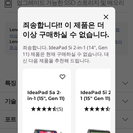
업그레이드 가능한 SSD 스토리지 및 메모리
죄송합니다!! 이 제품은 더
Lenovo Pro
| 최대 6% 할인 적용 (제품 및 시기별 상이)
멤
이상 구매하실 수 없습니다.
버십 특별 할인 혜택 ›
Lenovo Education
|
지금 가입하고 Lenovo 교육 스토어에서
죄송합니다. IdeaPad 5i 2-in-1 (14", Gen
최소 1,000,000원 이상 구매 시 50,000원 할인 받으세요.
11) 제품은 현재 구매하실 수 없습니다. 대
신 다음 제품을 추천해 드립니다.
특징
IdeaPad 5a 2-
IdeaPad 5i 2-in-
in-1 (15", Gen 11)
1 (15" Gen 11)
기술 사양
®
인텔
코어™ ULTRA PERFORMANCE
(5)
(2)
고성능을 지원하는 파워
포트 및 슬롯
성능
®