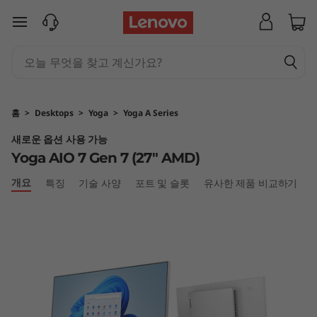
Y
주요 콘텐츠로 건너뛰기
o
g
a
홈
>
Desktops
>
Yoga
>
Yoga A Series
A
새로운 옵션 사용 가능
Yoga AIO 7 Gen 7 (27″ AMD)
I
개요
특징
기술 사양
포트 및 슬롯
유사한 제품 비교하기
O
7
G
e