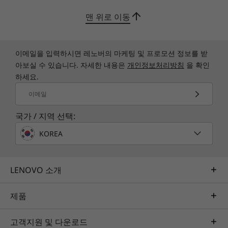
Up to 2TB M.2
연결
11
-
USB-A 3.2 Gen 2
PCIe Gen4 SSD
맨 위로 이동
최대 WiFi 6 802.11ax/ac
®
Bluetooth
5.0 콤보 WiFi 카드
12
-
헤드폰/마이크 콤보
쇼핑하기
쇼핑
이메일을 입력하시면 레노버의 마케팅 및 프로모션 정보를 받
포트/슬롯
아보실 수 있습니다. 자세한 내용은
개인정보처리방침
을 확인
13
-
OSD용 조이스틱
측면:
하세요.
가정용 파워하우스 엔진
Explore All Desktops
USB-C 3.2 Gen 2
이메일
Yoga AIO 7의 강력한 디자인은 까다로운 홈 오피
USB-A 3.2 Gen 2
스나 바쁜 가정을 위해 제작되었습니다. AMD
OSD(On Screen Display)용 조이스틱
국가 / 지역 선택:
Ryzen™ 6000 시리즈 모바일 프로세서로 멀티태스
스위치 키
KOREA
킹 프로젝트를 수행하거나 AMD Radeon™ RX
헤드폰/마이크 콤보
6600M 그래픽 카드 및 8GB VRAM(옵션)으로 최신
후면:
AAA 게임 타이틀을 실행할 수 있습니다.
2 x USB 2.0
LENOVO 소개
USB 3.2 Gen 2(절전 충전)
USB-C 3.2 Gen 2
제품
DisplayPort 출력
전원 DC 입력
고객지원 및 다운로드
LAN 입력