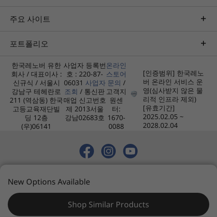
상단:
주요 사이트
USB-C 2.0
USB 포트 전송 속도는 대략적인 것이며 호스트/주변 장치의 처리 기능, 파일 속성, 시스템 구
포트폴리오
성 및 운영 환경과 같은 많은 요인에 따라 달라집니다. 실제 속도는 달라질 수 있으며 예상보다
낮을 수 있습니다.
한국레노버 유한
사업자 등록번
온라인
[인증범위] 한국레노
회사 / 대표이사 :
호 : 220-87-
스토어
기본 구성
듀얼 컨트롤 기능
버 온라인 서비스 운
신규식 / 서울시
06031
사업자
문의
/
Yoga AIO 7(27″ AMD)
영(심사받지 않은 물
강남구 테헤란로
조회
/ 통신판
고객지
Yoga AIO 7 올인원을 사용하면 노트북과 휴대폰과
리적 인프라 제외)
211 (역삼동) 한국
매업 신고번호
원센
300W AC 어댑터
[유효기간]
같이 즐겨 사용하는 다른 장치를 잊어버리지 않을
고등교육재단빌
제 2013서울
터:
빠른 시작 설명서
2025.02.05 ~
딩 12층
강남02683호
1670-
수 있습니다. 노트북을 AIO 7의 모든 기능을 갖춘
2028.02.04
(우)06141
0088
USB-C 포트에 연결하면 노트북을 충전하는 동안
사전 설치 소프트웨어
하나의 키보드와 마우스로 더 큰 오디오, 더 나은
레노버 Vantage
시각 및 듀얼 컨트롤을 사용할 수 있습니다. 무선
Microsoft Office 365 평가판
전송을 통해 휴대폰을 디스플레이에 연결하고 대
Amazon Alexa*
© 2026 레노버. 모든 권리 보유.
형 화면에서 좋아하는 소셜 미디어 앱을 탐색해 보
New Options Available
개인정보 처리방침
사이트맵
이용약관
*미국, 영국 및 독일만 해당
십시오.
Shop Similar Products
사양은 지역 또는 모델에 따라 다를 수 있습니다.