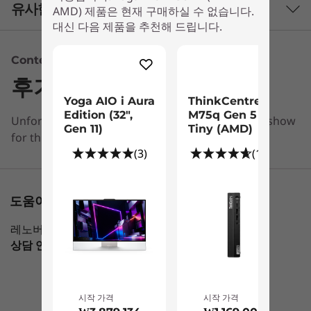
최대 AMD Ryzen™ 7 6800H 모바일 프로세서
유사한 제품 비교하기
AMD) 제품은 현재 구매하실 수 없습니다.
대신 다음 제품을 추천해 드립니다.
운영 체제
3 Similiar products selected
최대 Windows 11 Pro
Content Unavailable
밀어서 회전하는 디스플레이
후기
그래픽
What specs do you want to compare?
Yoga AIO 7 올인원의 유연한 디자인 덕분에 손가
Yoga AIO i Aura
ThinkCentre
최대 AMD Radeon™ RX 6600M 8GB
락 하나만으로 디스플레이를 90도 회전할 수 있습
Edition (32",
M75q Gen 5
Unfortunately, we don’t have any information to show
프로세서
운영 체제
메모리
저장 장치
디스
통합형 AMD Radeon™ 그래픽
니다. 완벽한 시야각을 위해 화면을 들어 올리거나
Gen 11)
Tiny (AMD)
for this section
아래로 눌러 디스플레이 높이를 부드럽게 조정할
디스플레이
(3)
(110)
수 있습니다. 작업에 집중하려면 앞뒤로 기울이거
27″ 4K(3840 x 2160) IPS, 95% DCI-P3, 4면 슬림 베젤
현재 보고 있는
나 화면의 가시성을 잃지 않고 앉아 있습니다.
1
-
스위치 키
Yoga AIO 7
Yoga AIO i
ThinkCe
도움이 필요하신가요?
메모리
Gen 7 (27″
Aura Edition
M75q Ge
최대 16GB LPDDR5
AMD)
(32", Gen 11)
Tiny (A
레노버 전문가가 도와 드리겠습니다
2
-
전원 버튼
상담 연결 가능
Mon-Fri，09：00 AM-06：00PM
(3)
(1
스토리지
최대 1TB SSD PCIe
3
-
전원 DC 입력
채팅 시작하기!
시작 가격
시작 가격
보안