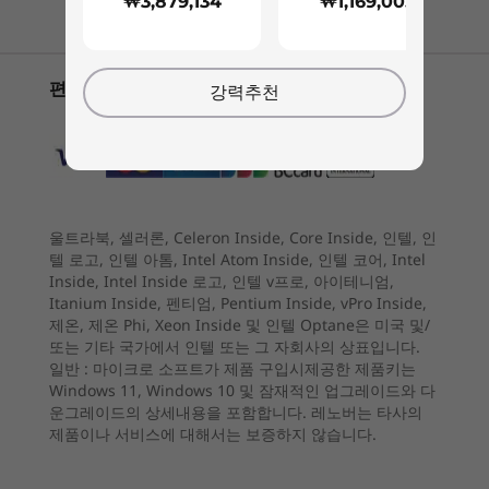
₩3,879,134
₩1,169,005
4
-
DisplayPort 출력
웹캠 프라이버시 셔터
안면 인식 로그인
시작 가격
시작 가격
편리한 지불 옵션
강력추천
5
-
USB 3.2 Gen 2
오디오
나만의 영화관
₩3,879,134
₩1,169
®
2 x 5W 스테레오 JBL 스피커
Yoga AIO 7으로 영화관을 집으로 가져오십시오.
6
-
LAN 입력
프로세서
프로세서
이 올인원 데스크탑은 27″ 보더리스 4K IPS 디스플
카메라
최대 AMD Ryzen™
Intel® Core™
레이를 탑재하여 폭넓게 시청할 수 있습니다. 매우
7 6800H 모바일 프
Ultra X7 358H
5MP FHD+IR 하이브리드
사실적이고 정확한 색상을 제공하는 밝은 UHD
7
-
USB 2.0
로세서
울트라북, 셀러론, Celeron Inside, Core Inside, 인텔, 인
95% DCI-P3 디스플레이에서 좋아하는 비디오를
텔 로고, 인텔 아톰, Intel Atom Inside, 인텔 코어, Intel
크기(높이 x 가로 x 세로)
스트리밍하십시오. 독창적인 레노버 디자인의 듀
Inside, Intel Inside 로고, 인텔 v프로, 아이테니엄,
운영 체제
운영 체제
242mm x 614.6mm x 475.1mm / 9.53″ x 24.20″ x 18.70″
8
-
USB 2.0
Itanium Inside, 펜티엄, Pentium Inside, vPro Inside,
®
최대 Windows 11
Up to Windows 11
얼 JBL
5W 스피커로 사운드를 높여 베이스 사운드
제온, 제온 Phi, Xeon Inside 및 인텔 Optane은 미국 및/
Pro
Pro
를 더욱 풍부하고 크게 만들어 줍니다.
또는 기타 국가에서 인텔 또는 그 자회사의 상표입니다.
무게
일반 :
마이크로 소프트가 제품 구입시제공한 제품키는
9
-
USB-C 3.2 Gen 2
최소 무게: 12.39kg
메모리
메모리
Windows 11, Windows 10 및 잠재적인 업그레이드와 다
최대 16GB LPDDR5
LPDDR5X
운그레이드의 상세내용을 포함합니다. 레노버는 타사의
(9600MT/s)
색상
제품이나 서비스에 대해서는 보증하지 않습니다.
10
-
USB-C 3.2 Gen 2
클라우드 그레이
저장 장치