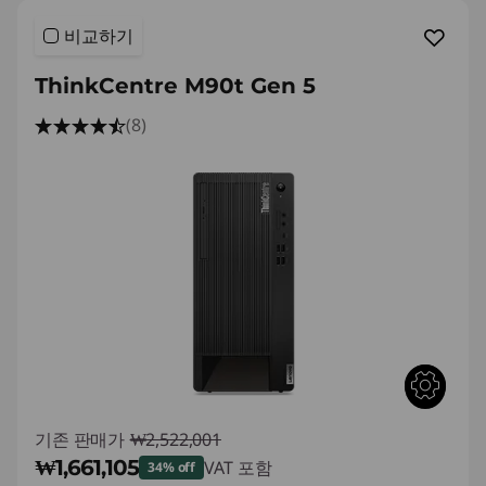
)
비교하기
T
ThinkCentre M90t Gen 5
o
(8)
w
e
r
기존 판매가
₩2,522,001
₩1,661,105
VAT 포함
34% off