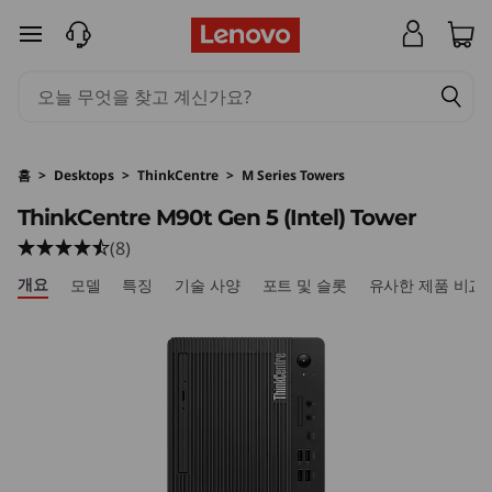
L
주요 콘텐츠로 건너뛰기
e
n
o
홈
>
Desktops
>
ThinkCentre
>
M Series Towers
v
ThinkCentre M90t Gen 5 (Intel) Tower
(8)
o
개요
모델
특징
기술 사양
포트 및 슬롯
유사한 제품 비교
T
h
i
n