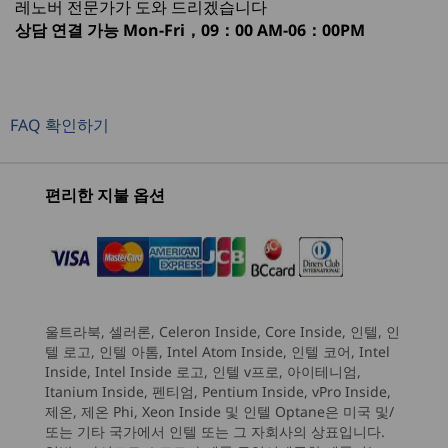
레노버 전문가가 도와 드리겠습니다
Windows 11 IoT
1
-
옵션: 슬림 ODD
상담 연결 가능
Mon-Fri，09：00 AM-06：00PM
®
Ubuntu Linux
현재 보고 있는
보안 중심의 설계
2
-
전원 버튼
ThinkCentre
Lenovo
Lenovo
그래픽
레노버의 포괄적인 보안 솔루션 제품군인
M90t Gen 5
ThinkCentre
ThinkCe
FAQ 확인하기
®
Intel
UHD 770 그래픽
ThinkShield는 데이터와 시스템을 보호합니다.
(Intel) Tower
M90t Gen 6
M75t Ge
3
-
옵션: 카드 판독기(3-in-1)
®
TPM(Trusted Platform Module)은 암호와 데이터
옵션: NVIDIA
GeForce RTX™ 4060
Intel Tower
AMD To
를 암호화하고, BIOS 기반 스마트 USB 보호 기능
®
옵션: Intel
A310
편리한 지불 옵션
(8)
(41)
(1
은 주변 장치를 통한 무단 액세스를 방지합니다. 또
4
-
마이크
®
메모리
한 옵션인 Intel vPro
기술을 통한 다계층 보안은
랜섬웨어, 크립토재킹 등을 방지해 줍니다.
최대 128GB(5600MHz), DDR5 UDIMM 4개
5
-
헤드폰/마이크 콤보
Installed memory is actually DDR5-5600 but runs at DDR5-3600, DDR5-4000, DDR5-
울트라북, 셀러론, Celeron Inside, Core Inside, 인텔, 인
4400 due to the memory support capability of processor.
6
-
USB-C®(USB 10Gbps)
텔 로고, 인텔 아톰, Intel Atom Inside, 인텔 코어, Intel
시작 가격
시작 가격
시작 가격
Inside, Intel Inside 로고, 인텔 v프로, 아이테니엄,
₩1,661,105
₩1,457,057
₩1,242
스토리지
Itanium Inside, 펜티엄, Pentium Inside, vPro Inside,
7
-
USB-A(USB 10Gbps) 2개
최대 2TB SATA 3.0 HDD(3.5)
제온, 제온 Phi, Xeon Inside 및 인텔 Optane은 미국 및/
또는 기타 국가에서 인텔 또는 그 자회사의 상표입니다.
최대 2TB M.2 Gen 4 성능 SSD(2280)
프로세서
프로세서