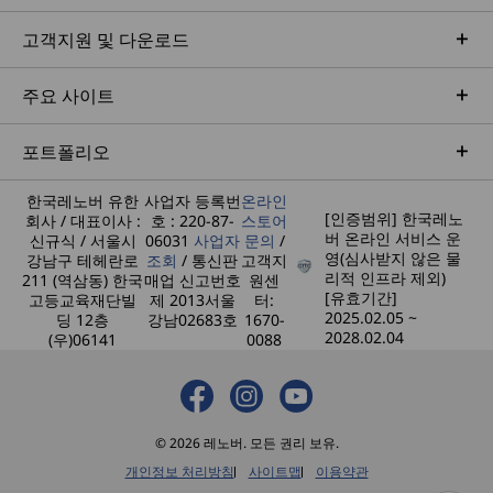
고객지원 및 다운로드
주요 사이트
포트폴리오
한국레노버 유한
사업자 등록번
온라인
[인증범위] 한국레노
회사 / 대표이사 :
호 : 220-87-
스토어
버 온라인 서비스 운
신규식 / 서울시
06031
사업자
문의
/
영(심사받지 않은 물
강남구 테헤란로
조회
/ 통신판
고객지
리적 인프라 제외)
211 (역삼동) 한국
매업 신고번호
원센
[유효기간]
고등교육재단빌
제 2013서울
터:
2025.02.05 ~
딩 12층
강남02683호
1670-
2028.02.04
(우)06141
0088
© 2026 레노버. 모든 권리 보유.
개인정보 처리방침
사이트맵
이용약관