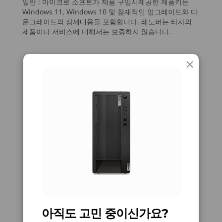
일반 :
마이크로 소프트가 제품 구입시제공한 제품키는
Up to 14th Gen
Up to Intel®
Windows 11, Windows 10 및 잠재적인 업그레이드와 다
8
-
USB-A(USB 5Gbps) 2개
전원 공급 장치
Intel® Core™ i9
Core™ Ultra 9 with
운그레이드의 상세내용을 포함합니다. 레노버는 타사의
processor with
Intel vPro®
500W(92% 에너지 효율)
제품이나 서비스에 대해서는 보증하지 않습니다.
Intel vPro®
(Series 2)
300W(90% 에너지 효율)
Enterprise
9
-
오디오 출력
사양은 지역/모델에 따라 다를 수 있습니다.
운영 체제
운영 체제
맨 위로 이동
10
-
옵션: Flex IO
Up to Windows 11
Up to Windows 11
Pro
Pro
연결
11
-
HDMI® 2.1(60Hz에서 최대 4K 해상도 지원)
메모리
메모리
Up to 128GB DDR5
Up to 128GB
포트/슬롯
(5600MHz) 4 x
전면 포트:
DDR5 UDIMM
12
-
DisplayPort 1.4 2개
®
USB-C
(10Gbps)
저장 장치
저장 장치
13
-
USB-A(USB 5Gbps) 4개
Up to 2TB M.2
Up to 2TB M.2
USB-A(USB 10Gbps) 2개
2280 Gen 4
Gen4
USB-A(USB 5Gbps) 2개
최적의 프로세싱 파워
Performance SSD
Performance SSD
옵션: 카드 판독기(3-in-1)
/ Up to 2TB 3.5"
14
-
이더넷(RJ45)
ThinkCentre M90t Gen 5(Intel) 타워가 비즈니스
SATA 3.0 HDD
마이크
아직도 고민 중이신가요?
의 속도를 따라 움직이기에 너무 복잡한 작업이란