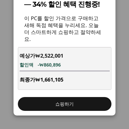
헤드폰/마이크 콤보
— 34% 할인 혜택 진행중!
®
15
-
옵션: PS/2 포트 2개(키보드/마우스)
없습니다. 고급 Intel vPro
Enterprise 기술(옵션)
쇼핑하기
쇼핑
뒷면 포트:
®
및 Intel
Core™ 프로세서를 갖춘 이 데스크탑은
이 PC를 할인 가격으로 구매하고
우월한 성능을 보장합니다. 전반적인 성능을 향상
새해 독점 혜택을 누리세요. 오늘
16
-
옵션: 직렬
USB-A, 5Gbps 4개
시키는 최첨단 AI 가속 기능으로 모든 디지털 작업
더 스마트하게 쇼핑하고 절약하세
Explore All Desktops
DisplayPort 1.4 2개
을 효과적으로 처리하십시오.
요.
Flex IO(DP 1.2/HDMI 2.1/Type-C/VGA)
17
-
옵션: 확장 카드 슬롯
®
HDMI
2.1(60Hz에서 최대 4K 해상도 지원)
예상가
₩2,522,001
옵션: 직렬 2개
18
-
Kensington Security Slot™
이더넷(RJ45)
더욱 다재다능해진 기능
할인액
-₩860,896
오디오 출력
ThinkCentre M90t Gen 5(Intel) 데스크탑 PC는 사
옵션: PS2 2개
최종가
₩1,661,105
19
-
전원 입력
용자 친화적인 기능을 갖추고 있어 장치 제어 기능,
옵션: 병렬 2개
데이터, 화면 프로젝션을 여러 장치 간에 간편하게
공유할 수 있습니다. 스마트 케이블은 USB-A와
확장 슬롯:
쇼핑하기
®
USB-C
연결을 매끄럽게 통합하여 혁신적인 장치
옵션: PCIe x16 Gen 4
간 협업 기능을 제공합니다. 편리하고 신속한 데이
옵션: PCIe x16 Gen 4(x4 링크)
터 전송으로 생산성을 높일 수 있습니다.
옵션: PCIe x1