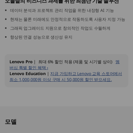
오늘날의 비즈니스 과제를 위한 최첨단 기술 솔루션
G
데이터 분석과 프로젝트 관리 작업을 위한 내장형 AI 기능
e
현재는 물론 미래에도 안정적으로 작동하도록 사용자 지정 가능
그래픽 업그레이드 지원으로 창의적인 작업도 수월하게
n
향상된 연결 성능으로 생산성 유지
5
(
Lenovo Pro
| 최대 6% 할인 적용 (제품 및 시기별 상이)
멤
버십 특별 할인 혜택 ›
I
Lenovo Education
|
지금 가입하고 Lenovo 교육 스토어에서
최소 1,000,000원 이상 구매 시 50,000원 할인 받으세요.
n
t
e
Original Price 2522001.00 KRW Discounted Pr
l
모델