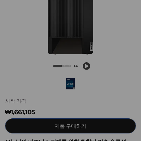
k
C
e
n
t
ThinkCentre M90t Gen 5 (Intel) Tower
r
+4
e
M
시작 가격
9
₩1,661,105
0
제품 구매하기
t