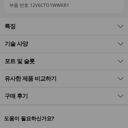
부품 번호
12V6CTO1WWKR1
특징
기술 사양
포트 및 슬롯
성능
AI 기반 성능
프로세서
유사한 제품 비교하기
®
®
최대 14세대 Intel
Core™ i9 프로세서 및 Intel vPro
최첨단 AI 가속 기능으로 효율성을 높여 모든 작업
Enterprise
을 혁신해 보십시오. 까다로운 멀티태스킹과 데이
3 Similiar products selected
구매 후기
터 집약적인 작업을 위해 태어난 레노버
운영 체제
ThinkCentre M90t Gen 5(Intel) 타워는 전원 관리
What specs do you want to compare?
를 염두에 두고 설계되어 필요할 때 어디서나 필요
Windows 11 Pro - Lenovo 는 비즈니스용 Windows 11
도움이 필요하신가요?
한 성능 향상을 정확하게 제공합니다.
Pro 사용을 권장합니다
프로세서
운영 체제
메모리
저장 장치
디스
Windows 11 Home