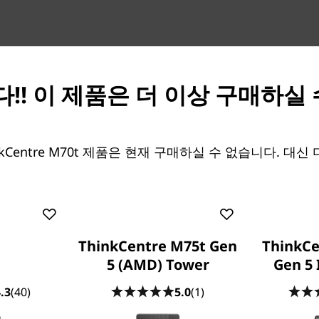
!! 이 제품은 더 이상 구매하실
데이터와 자산 보호
이 타워는 dTPM 2.0 칩으
부터 중요 정보를 보호합니다. 
를 이용한 비인가 접근을 차단합
nkCentre M70t 제품은 현재 구매하실 수 없습니다. 대신
능이 내장되어 있습니다. 패드
으로 여는 것을 막을 수 있습니
수 있습니다. 스마트 케이블 
수 없게 할 수 있습니다. 메
잠그는 섀시 E-락 기능을 이
ThinkCentre M75t Gen
ThinkCe
수 있습니다.
5 (AMD) Tower
Gen 5 
편리함과 손쉬운 사용
.3
(40)
5.0
(1)
ThinkCentre M70t 2세대 