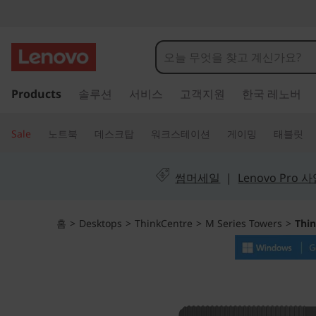
T
h
i
주
Products
솔루션
서비스
고객지원
한국 레노버
요
n
콘
텐
k
Sale
노트북
데스크탑
워크스테이션
게이밍
태블릿
츠
C
로
건
썸머세일
|
Lenovo Pro
e
너
뛰
n
기
홈
>
Desktops
>
ThinkCentre
>
M Series Towers
>
Thi
t
r