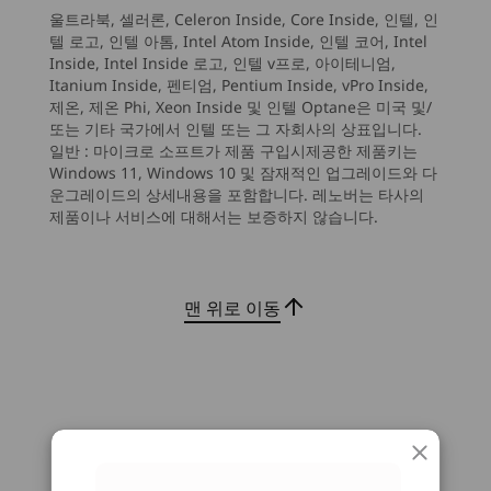
Memory
울트라북, 셀러론, Celeron Inside, Core Inside, 인텔, 인
Up to 128GB, 4 x DDR5 UDIMM
6
-
2 x USB-A (USB 5Gbps)
시작 가격
시작 가격
시작 가격
텔 로고, 인텔 아톰, Intel Atom Inside, 인텔 코어, Intel
₩1,457,057
₩1,242,271
₩1,348
Inside, Intel Inside 로고, 인텔 v프로, 아이테니엄,
키보드, 마우스, 모니터는 별도 판매됩니다.
키
Itanium Inside, 펜티엄, Pentium Inside, vPro Inside,
Installed memory is actually DDR5-5600 but may run as DDR5-4400 or 4800
7
-
2 x USB-A (USB 10Gbps)
제온, 제온 Phi, Xeon Inside 및 인텔 Optane은 미국 및/
나만의 개인 AI 어시스턴트
강
depending on the memory support capability of processor.
프로세서
프로세서
또는 기타 국가에서 인텔 또는 그 자회사의 상표입니다.
AI 기능으로 모든 작업의 효율을 높이세요
현대적
Up to Intel®
Up to 14t
일반 :
마이크로 소프트가 제품 구입시제공한 제품키는
Storage
Core™ Ultra 9 with
Intel® Cor
Windows 11, Windows 10 및 잠재적인 업그레이드와 다
8
-
Audio out
개인 AI 어시스턴트인 Lenovo AI Now로
Intel vPro®
with Intel
운그레이드의 상세내용을 포함합니다. 레노버는 타사의
Up to 1TB M.2 Gen5 Performance SSD
Think
(Series 2)
Enterprise
작업 방식을 혁신하세요. 작업을 자동화하
제품이나 서비스에 대해서는 보증하지 않습니다.
Up to 2 x 2TB M.2 Gen4 Performance SSD
된 현
고, 워크플로를 간소화하며, 데이터를 더 빠
9
-
Optional: Flex IO
Up to 2TB 3.5″ HDD (7200RPM)
하여 
르게 처리하고, 짧은 시간에 더 많은 작업을
운영 체제
운영 체제
Up to Windows 11
Up to Win
대담한
수행할 수 있습니다. 한층 더 진화한 스마트
RAID
Pro
Pro
맨 위로 이동
워형 
장치로 다가오는 미래를 준비하세요.
10
-
HDMI® 2.1 (supports resolution up to 4K@60Hz)
Optional: 0/1/5
메모리
메모리
Audio
Up to 128GB
Up to 64G
11
-
2 x DisplayPort™ 1.4
(5600MHz) 4 x
(56000 MH
HD Audio 2 channel
DDR5 UDIMM
UDIMM
Optional: Internal Speaker
12
-
2 x USB-A (hi-speed USB)
연결성이 뛰어난 타워
저장 장치
저장 장치
Power Supply Unit