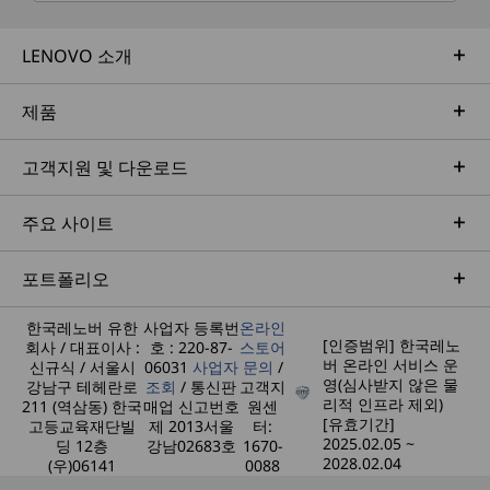
LENOVO 소개
제품
고객지원 및 다운로드
주요 사이트
포트폴리오
한국레노버 유한
사업자 등록번
온라인
[인증범위] 한국레노
회사 / 대표이사 :
호 : 220-87-
스토어
버 온라인 서비스 운
신규식 / 서울시
06031
사업자
문의
/
영(심사받지 않은 물
강남구 테헤란로
조회
/ 통신판
고객지
리적 인프라 제외)
211 (역삼동) 한국
매업 신고번호
원센
[유효기간]
고등교육재단빌
제 2013서울
터:
2025.02.05 ~
딩 12층
강남02683호
1670-
2028.02.04
(우)06141
0088