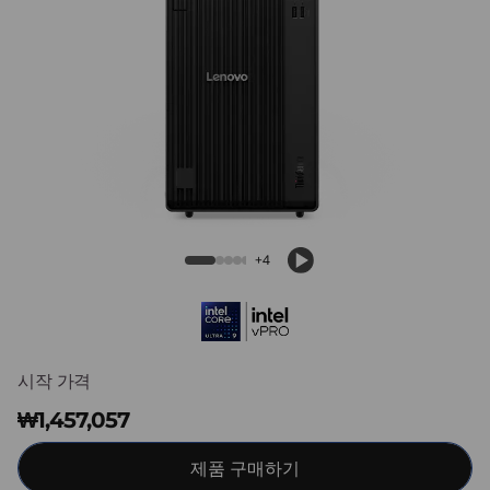
e
M
9
0
t
Lenovo ThinkCentre M90t Gen 6 Intel
Tower
G
+4
e
n
6
시작 가격
(
₩1,457,057
I
제품 구매하기