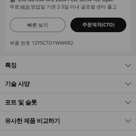
무료
배송
영업일 기준 2-3일 이내 글로벌 센터 출고
주문제작(CTO)
빠른 보기
부품 번호
12YSCTO1WWKR2
특징
기술 사양
최첨단 AI 기술
탁월한 속도 및 효율성
포트 및 슬롯
Performance
Lenovo ThinkCentre M90t Gen 6 타워로 혁신의
Processor
유사한 제품 비교하기
미래를 경험해 보세요. 업계 최초의 선택형 개별
®
®
Up to Intel
Core™ Ultra 9 on Intel vPro
platform
NPU를 통해 첨단 AI 기능을 제공하며, 리소스 집약
적인 애플리케이션 실행, 4K 편집 등의 복잡한 작업