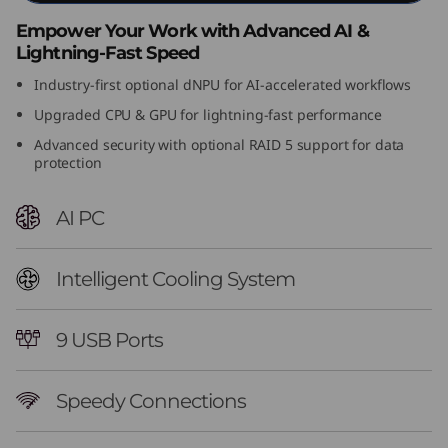
n
Empower Your Work with Advanced AI &
Lightning-Fast Speed
t
Industry-first optional dNPU for AI-accelerated workflows
e
Upgraded CPU & GPU for lightning-fast performance
Advanced security with optional RAID 5 support for data
l
protection
)
AI PC
T
o
Intelligent Cooling System
w
9 USB Ports
e
Speedy Connections
r