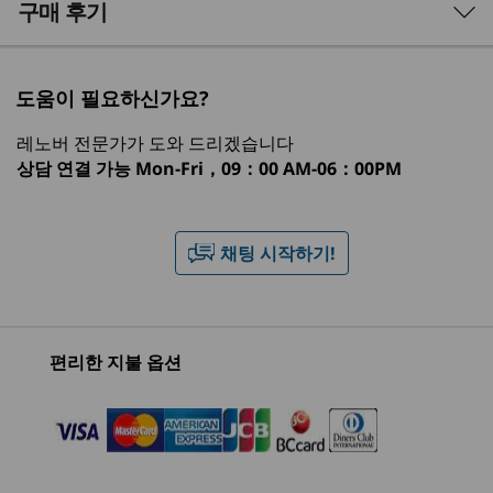
3 Similiar products selected
구매 후기
Operating System
도 간편하게 처리합니다. 여러 SSD와 HDD를 지원
하는 다양한 스토리지 옵션으로 충분한 공간과 속
Windows 11 Pro — Lenovo recommends Windows 11
What specs do you want to compare?
도를 모두 누려보세요.
Pro for business
도움이 필요하신가요?
Windows 11 Home
프로세서
운영 체제
메모리
저장 장치
디스
Windows 11 Home Single Language
레노버 전문가가 도와 드리겠습니다
Windows 11 IoT Enterprise LTSC 2024
상담 연결 가능
Mon-Fri，09：00 AM-06：00PM
1
-
Power button
®
Ubuntu Linux
현재 보고 있는
Lenovo
Lenovo
ThinkCe
Neural Processing Unit (NPU)
2
-
Optional: Optical drive
채팅 시작하기!
ThinkCentre
ThinkCentre
M70t Ge
Up to 13 trillion operations per second (TOPS) AI
M90t Gen 6
M75t Gen 5
(Intel)
®
performance with Intel
Intel Tower
AMD Tower
3
-
Optional: Card reader
Optional: Discrete M.2 NPU Card (Kinara Ara-2) with up
(40)
(1)
(1
to 30 TOPS AI performance
편리한 지불 옵션
4
-
Headphone / microphone combo
Graphics
®
Intel
UHD 770 graphics
5
-
USB-C® (USB 20 Gbps)