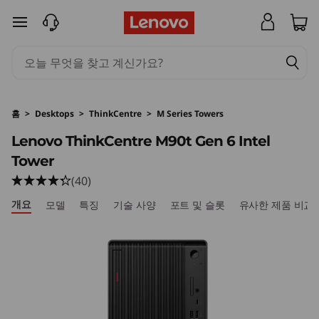
T
주요 콘텐츠로 건너뛰기
h
i
n
홈
>
Desktops
>
ThinkCentre
>
M Series Towers
k
Lenovo ThinkCentre M90t Gen 6 Intel
Tower
C
(40)
e
개요
모델
특징
기술 사양
포트 및 슬롯
유사한 제품 비교
n
t
r