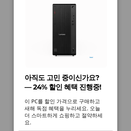
Up to 2TB M.2
Up to 2TB
다양한 포트 구성, 그리고
500W (92% energy efficient)
Gen4
13
-
2 x USB-A (USB 5Gbps), one with keyboard power
Performance SSD
400W (92% energy efficient)
on
더 넓은 확장성
310W (92% energy efficient)
260W (90% energy efficient)
쇼핑하기
쇼핑
14
-
Ethernet (RJ45)
9개의 USB 포트를 지원하는 장치로 연결성을 높이
고 워크플로우를 간소화하세요. M90t Gen 6 타워
Specifications may vary depending upon region / model.
는 안정적인 멀티태스킹을 지원합니다. 주변 기기
15
-
Optional 2 x PS/2 for keyboard / mouse
Explore All Desktops
연결부터 파일 전송, 장치 충전, 모니터 연결까지
Connectivity
손쉽게 처리하고, 어떠한 작업도 신속하게 수행할
수 있습니다. 신뢰할 수 있는 간편한 연결을 원하는
16
-
Optional: Serial
Ports/Slots
전문가와 기술 애호가에게 최적의 선택입니다.
아직도 고민 중이신가요?
Front:
— 24% 할인 혜택 진행중!
17
-
Optional ports on expansion cards
Optional: Optical drive
Optional: Card reader
이 PC를 할인 가격으로 구매하고
Headphone/ microphone combo
새해 독점 혜택을 누리세요. 오늘
18
-
Power in connector
®
USB-C
(USB 20 Gbps)
더 스마트하게 쇼핑하고 절약하세
2 x USB-A (USB 5Gbps)
요.
2 x USB-A (USB 10Gbps)