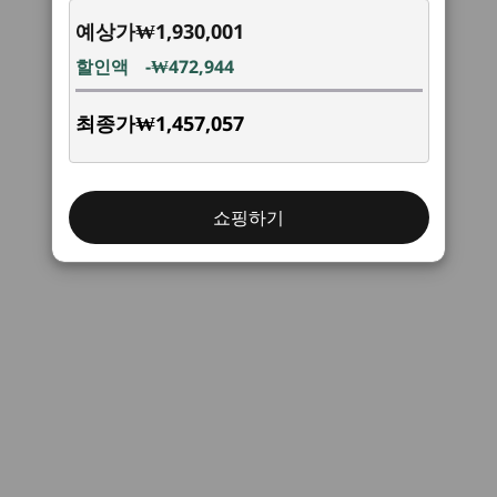
예상가
₩1,930,001
Rear:
할인액
-₩472,944
Audio out
Optional: Flex IO
최종가
₩1,457,057
®
HDMI
2.1 (supports resolution up to 4K@60Hz)
확장성과 속도를 갖춘 미래 지향적 설계
2 x DisplayPort™ 1.4
진화하는 요구 사항에 최적
2 x USB-A (hi-speed USB)
2 x USB-A (USB 5Gbps), one with keyboard power on
쇼핑하기
화된 설계
Ethernet (RJ45)
Optional 2 x PS/2 for keyboard / mouse
Optional: Serial
Optional ports on expansion cards
Power in connector
Expansion Slots:
PCIe x 16 Gen 5
PCIe x 16 Gen 4 (x4 signal)
2 x PCIe Gen 3