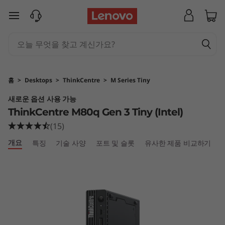
T
주요 콘텐츠로 건너뛰기
h
i
n
홈
>
Desktops
>
ThinkCentre
>
M Series Tiny
k
새로운 옵션 사용 가능
ThinkCentre M80q Gen 3 Tiny (Intel)
C
(15)
e
개요
특징
기술 사양
포트 및 슬롯
유사한 제품 비교하기
n
t
r