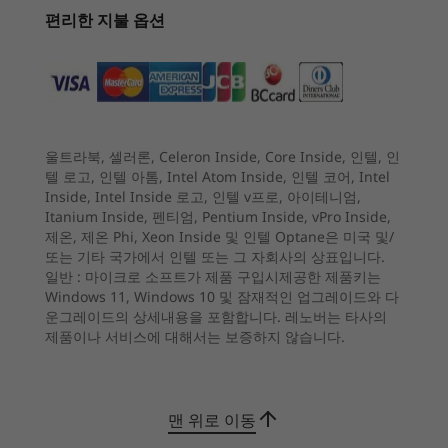
3
-
USB 3.2 Gen 1
Up to 1TB 2.5" HDD
편리한 지불 옵션
customizing the ThinkCentre M80q Gen 3 for
Optional: PCIe add-on
specific workflows, is a snap. Add up to four
displays for even more functionality.
4
-
HDMI
Graphics
®
Integrated Intel
UHD Graphics
5
-
Kensington Security Slot
울트라북, 셀러론, Celeron Inside, Core Inside, 인텔, 인
시작 가격
시작 가격
Security
텔 로고, 인텔 아톰, Intel Atom Inside, 인텔 코어, Intel
₩1,169,005
₩1,428
BIOS-based Smart USB protection
Inside, Intel Inside 로고, 인텔 v프로, 아이테니엄,
6
-
USB 3.2 Gen 1 (with Smart Power On feature)
Itanium Inside, 펜티엄, Pentium Inside, vPro Inside,
Discrete Trusted Platform Module (dTPM) 2.0 chip
제온, 제온 Phi, Xeon Inside 및 인텔 Optane은 미국 및/
EC Self-healing (Level 2)
쇼핑하기
쇼핑
또는 기타 국가에서 인텔 또는 그 자회사의 상표입니다.
®
®
Intel vPro
Enterprise or Intel vPro
Essential
7
-
USB 3.2 Gen 2
일반 :
마이크로 소프트가 제품 구입시제공한 제품키는
Kensington™ Cable Lock
Windows 11, Windows 10 및 잠재적인 업그레이드와 다
운그레이드의 상세내용을 포함합니다. 레노버는 타사의
8
-
Ethernet (RJ45)
제품이나 서비스에 대해서는 보증하지 않습니다.
Dimensions (H x W x D)
Explore All Desktops
Starting at 36.5mm x 179mm x 182.9mm / 1.4" x 7" x
7.2"
9
-
Power button
맨 위로 이동
Weight