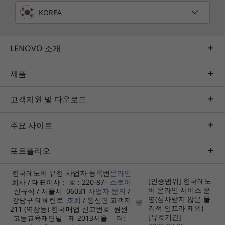
KOREA
LENOVO 소개
제품
고객지원 및 다운로드
주요 사이트
포트폴리오
한국레노버 유한
사업자 등록번
온라인
[인증범위] 한국레노
회사 / 대표이사 :
호 : 220-87-
스토어
버 온라인 서비스 운
신규식 / 서울시
06031
사업자
문의
/
영(심사받지 않은 물
강남구 테헤란로
조회
/ 통신판
고객지
리적 인프라 제외)
211 (역삼동) 한국
매업 신고번호
원센
[유효기간]
고등교육재단빌
제 2013서울
터: