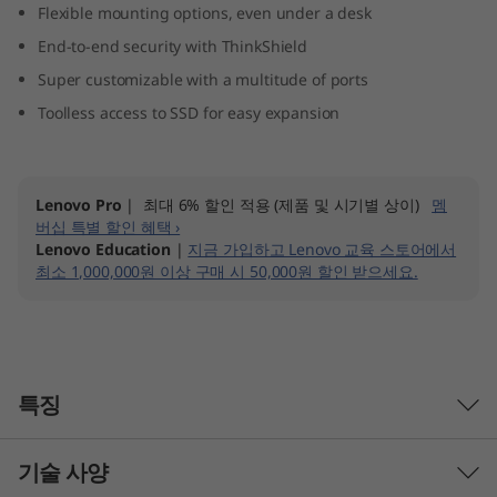
Flexible mounting options, even under a desk
n
End-to-end security with ThinkShield
y
Super customizable with a multitude of ports
Toolless access to SSD for easy expansion
(
I
Lenovo Pro
| 최대 6% 할인 적용 (제품 및 시기별 상이)
멤
n
버십 특별 할인 혜택 ›
Lenovo Education
|
지금 가입하고 Lenovo 교육 스토어에서
t
최소 1,000,000원 이상 구매 시 50,000원 할인 받으세요.
e
l
)
특징
기술 사양