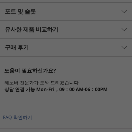
포트 및 슬롯
Processor
th
®
Up to 12
Generation Intel
Core™ i9 processors with
유사한 제품 비교하기
®
optional Intel vPro
Enterprise
3 Similiar products selected
구매 후기
Operating System
Windows 11 Pro - Lenovo recommends Windows 11
What specs do you want to compare?
Pro for business
도움이 필요하신가요?
Windows 11 Home
프로세서
운영 체제
메모리
저장 장치
Dese
Windows 11 Pro Downgrade
레노버 전문가가 도와 드리겠습니다
Monitors, Tiny-in-One, keyboard, and mouse sold separately.
Windows 10 (IoT)
상담 연결 가능
Mon-Fri，09：00 AM-06：00PM
Big-time productivity
1
-
Power connector
현재 보고 있는
Memory
This tiny desktop boasts big-time processing
ThinkCentre
ThinkCentre
ThinkCe
Up to 64GB DDR5 SODIMM 4800MHz
M80q Gen 3
M75q Gen 5
M90q Ge
®
power with up to Intel vPro
Enterprise or
FAQ 확인하기
2
-
DisplayPort 1.4
Tiny (Intel)
Tiny (AMD)
Intel Ti
Storage
th
®
Essentials with 12
Generation Intel
Core™ i9
Up to 2TB 2 x SSD via M.2 slot
(15)
(111)
(9
processors. A multitude of ports means