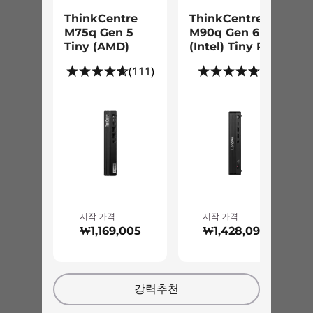
ThinkCentre
ThinkCentre
M75q Gen 5
M90q Gen 6
Tiny (AMD)
(Intel) Tiny PC
(111)
(9)
Monitor, Tiny-in-One, keyboard, and mouse sold separately.
독점적인 레노버 Vantage 소프트웨어를 사용하면
PC 관리 시간을 줄이고 게임 플레이에 더 많은 시간을
할애할 수 있습니다. 이 올인원 제품군에는 검증된 프
로세서를 보다 쉽고 안전하게 최대한으로 활용할 수 있
는 오버클러킹 컨트롤을 갖추고 있습니다. AI로 강화된
시작 가격
시작 가격
팬 컨트롤은 안정적인 냉각을 제공합니다. 편리한 성능
₩1,169,005
₩1,428,094
대시보드도 있어 언제든지 PC의 실행 상태를 파악할
수 있습니다.
레노버 Vantage에 몸을 맡
강력추천