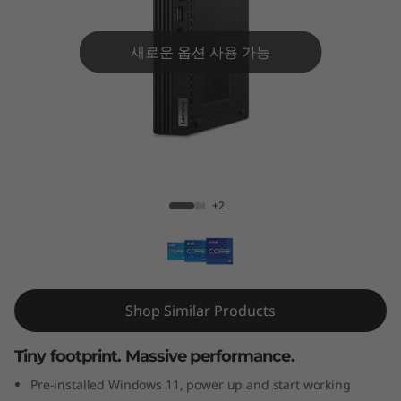
e
M
새로운 옵션 사용 가능
8
0
q
ThinkCentre M80q Gen 3 Tiny (Intel)
G
+2
e
n
3
Shop Similar Products
T
Tiny footprint. Massive performance.
i
Pre-installed Windows 11, power up and start working