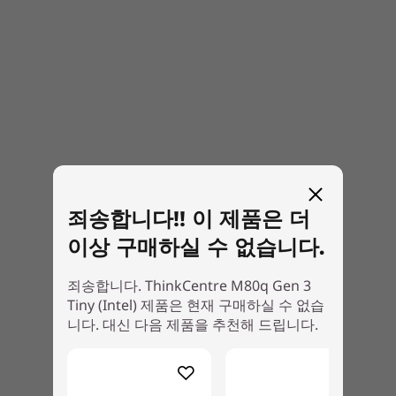
®
EPEAT
Gold*
Superb security
RoHS
Innovate fearlessly with the end-to-end
ERP LOT3
security of ThinkShield, which combines
TüV Low Noise Certification
industry-leading hardware, software, services,
TCO 9.0*
and processes to protect ideas and business.
* Varies by configurations
®
The Intel vPro
platform brings below-the-OS
Power Supply Unit (PSU)
protection to better safeguard data and assets
135W 89%
and maintain long-term stability.
죄송합니다!! 이 제품은 더
90W 89%
65W 89%
이상 구매하실 수 없습니다.
Specifications may vary depending upon region / model.
죄송합니다. ThinkCentre M80q Gen 3
Tiny (Intel) 제품은 현재 구매하실 수 없습
니다. 대신 다음 제품을 추천해 드립니다.