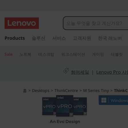
T
h
i
주
Products
솔루션
서비스
고객지원
한국 레노버
요
n
콘
텐
k
Sale
노트북
데스크탑
워크스테이션
게이밍
태블릿
츠
C
로
건
썸머세일
|
Lenovo Pro
e
너
뛰
n
기
홈
>
Desktops
>
ThinkCentre
>
M Series Tiny
>
ThinkC
t
r