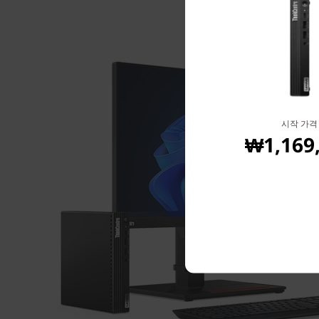
시작 가격
₩1,169