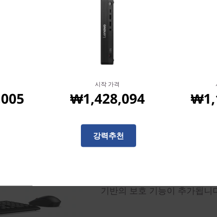
시작 가격
내부도 & 외부도 보안이 튼
,005
₩1,428,094
₩1,
모든 ThinkCentre를 사
ThinkShield의 보안을 강
습니다. 업계 최고의 하드웨어
강력추천
션은 데이터, 아이디어와 비
Tiny 데스크탑은 자가 복구 BI
Platform Module), PC를 
Slot™으로 구성됩니다. Int
기반의 보호 기능이 추가됩니다