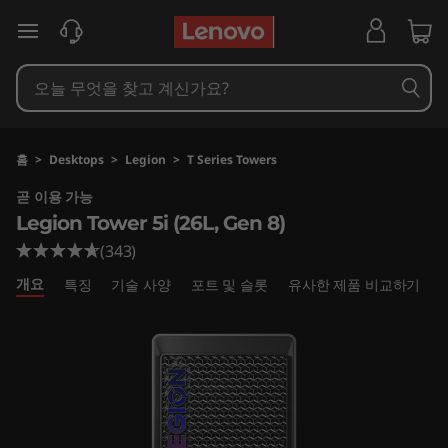
L
주요 콘텐츠로 건너뛰기
e
g
i
홈
>
Desktops
>
Legion
>
T Series Towers
o
곧 이용 가능
Legion Tower 5i (26L, Gen 8)
n
(343)
T
개요
특징
기술 사양
포트 및 슬롯
유사한 제품 비교하기
o
w
e