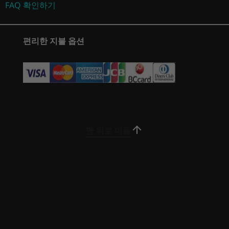
최대 2TB 3.5″ SATA HDD 7200RPM
FAQ 확인하기
10)
최대 1TB PCIe NVMe TLC M.2 2280 SSD(Gen 4)
*투명 사이드 패널은 옵션 사양입니다.
2
-
헤드폰/마이크 콤보
(343)
(125)
(5
전원 공급 장치
편리한 지불 옵션
3
-
전원 버튼
850W, ES Gold(RTX™ 4070 Ti SKU)
파워가 넘치는 액세서리, 스타일리시한 성능
500W, ES 브론즈
350W, ES Bronze
스타일리시한 고성능 Legion 게임 액세서리로 강
4
-
LED 스위치
력한 레노버 게임 장치를 꾸며보세요. 밝고 선명하
볼륨
게 초점을 맞춘 Legion 모니터로 보다 정확하게 탐
시작 가격
시작 가격
26L
5
-
USB-A 2.0 2개
색하고 발사할 수 있습니다. 또는 촉감이 뛰어난 키
₩4,401,983
₩2,434
맨 위로 이동
보드, 정밀 게임용 마우스 또는 몰입도를 높여주는
오디오
헤드셋을 추가할 수 있습니다. 게임 장비를 완벽하
6
-
USB-C 3.2 Gen 2
®
프로세서
프로세서
게 보호할 수 있는 보호 가방도 있습니다.
Nahimic
게이머를 위한 오디오 5.1채널 서라운드 사운드
Up to Intel® Core
Up to Inte
Ultra™ 9
Core™ Ultr
사양은 지역/모델에 따라 다를 수 있습니다.
7
-
USB-A 3.2 Gen 1 2개
운영 체제
운영 체제
연결
8
-
USB-A 2.0 2개
Up to Windows 11
Up to Win