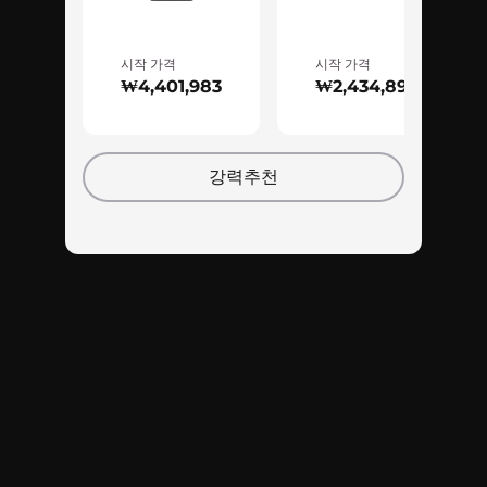
시작 가격
시작 가격
자유로운 게임 & 멀티태스킹
₩4,401,983
₩2,434,892
초고속 DDR5 메모리를 사용하는 Legion Tower 5i
Gen 8은 게임 액션이 격렬해져도 지연되지 않습니
다. 멀티태스킹에도 좋습니다. 게임하는 동안 음악
강력추천
을 스트리밍, 녹음 또는 재생할 수 있습니다. 최대
32GB RAM으로 주문하든, 4개의 슬롯을 사용해 나
중에 업그레이드하든, 이 시스템은 장기적으로 사
용할 수 있습니다.