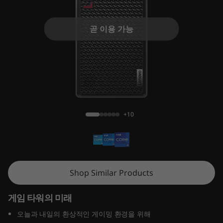
r
5
곧 이용 가능
i
G
e
Legion Tower 5i (26L, Gen 8)
n
+10
8
(
I
Shop Similar Products
n
게임 타워의 미래
t
오늘과 내일의 환상적인 게이밍 환경을 위해