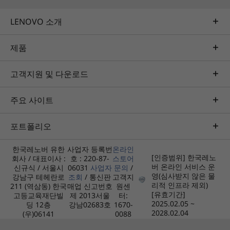
LENOVO 소개
제품
고객지원 및 다운로드
주요 사이트
포트폴리오
한국레노버 유한
사업자 등록번
온라인
[인증범위] 한국레노
회사 / 대표이사 :
호 : 220-87-
스토어
버 온라인 서비스 운
신규식 / 서울시
06031
사업자
문의
/
영(심사받지 않은 물
강남구 테헤란로
조회
/ 통신판
고객지
리적 인프라 제외)
211 (역삼동) 한국
매업 신고번호
원센
[유효기간]
고등교육재단빌
제 2013서울
터:
2025.02.05 ~
딩 12층
강남02683호
1670-
2028.02.04
(우)06141
0088