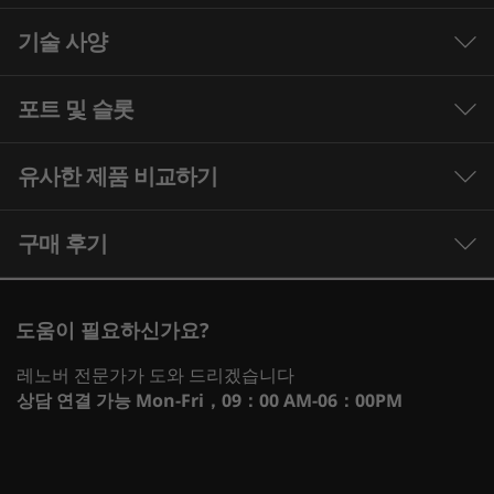
기술 사양
13세대 Intel Core 프로세서. 성능을 넘어.
업계 최고 수준의 기능과 결합된 Intel의 최신 하이
포트 및 슬롯
브리드 아키텍처로 궁극의 게임 경험을 선사합니
프로세서
다. 스트리밍, 창작, 게임을 모두 최고 수준으로 –
®
최대 13세대 Intel
Core™ i9-13900F
유사한 제품 비교하기
®
13세대 Intel
Core™ 프로세서는 무엇이든 할 수
있는 능력으로 게임 플레이를 성능 이상으로 끌어
운영 체제
올립니다.
3 Similiar products selected
구매 후기
최대 Windows 11 Pro
What specs do you want to compare?
그래픽
도움이 필요하신가요?
®
최대 NVIDIA
GeForce RTX™ 4070 Ti; 12GB
프로세서
운영 체제
메모리
저장 장치
Dese
레노버 전문가가 도와 드리겠습니다
메모리
상담 연결 가능
Mon-Fri，09：00 AM-06：00PM
최대 32GB(2 x 16GB) 5600MHz DDR5
현재 보고 있는
1
-
USB-A 3.2 Gen 1 2개
Legion Tower
Legion Tower
Legion 
저장 장치
5i (26L, Gen 8)
7i (34L, Gen
5i(30L, 