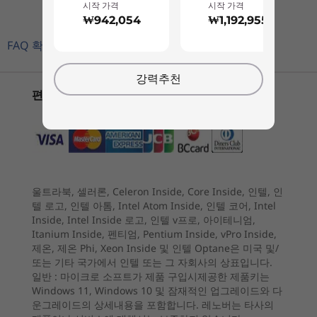
하이브리드 스토리지: SSD + HDD
시작 가격
시작 가격
₩942,054
₩1,192,955
1
-
오디오 출력
전원 공급 장치
FAQ 확인하기
주변의 모든 필수 요소를 연결하세요
260W(에너지 효율 90%)
2
-
HDMI® 2.1(최대 4K@60Hz 해상도 지원)
180W(에너지 효율 85%)
다양한 포트 옵션으로 모든 필수 디바이스를 통합
강력추천
할 수 있는 편리함을 누려보세요. 이 일상적인 데스
편리한 지불 옵션
사양은 지역/모델에 따라 다를 수 있습니다.
크톱은 신속한 데이터 전송 및 즉각적인 파일 업로
3
-
USB-A (USB 480Mbps) 2개 또는 USB-A (5Gbps) 2개
시작 가격
시작 가격
드를 지원하여 워크플로를 간소화합니다. WiFi 6를
₩942,054
₩1,192
사용해 브라우징과 스트리밍 서비스 이용 시 끊김
연결
4
-
USB-A(USB 480Mbps) 2개
없는 탁월한 속도와 안정성을 누려보세요.
프로세서
프로세서
포트/슬롯
Up to AMD
Up to Inte
울트라북, 셀러론, Celeron Inside, Core Inside, 인텔, 인
Ryzen™ 7 255
Core™ Ultr
5
-
이더넷(RJ45)
전면:
텔 로고, 인텔 아톰, Intel Atom Inside, 인텔 코어, Intel
Inside, Intel Inside 로고, 인텔 v프로, 아이테니엄,
Itanium Inside, 펜티엄, Pentium Inside, vPro Inside,
운영 체제
운영 체제
USB-A(USB 5Gbps) 2개
제온, 제온 Phi, Xeon Inside 및 인텔 Optane은 미국 및/
6
-
파워 인
Up to Windows 11
Up to Win
®
USB-C
(USB 5Gbps)
Pro
Pro
또는 기타 국가에서 인텔 또는 그 자회사의 상표입니다.
헤드폰 / 마이크 콤보
일반 :
마이크로 소프트가 제품 구입시제공한 제품키는
Windows 11, Windows 10 및 잠재적인 업그레이드와 다
7
-
전원 버튼
메모리
메모리
운그레이드의 상세내용을 포함합니다. 레노버는 타사의
후면:
Up to 32GB
Up to 32G