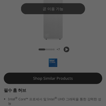
C
e
곧 이용 가능
n
t
r
IdeaCentre Tower Gen 9 (8L, Intel)
e
+7
T
o
Shop Similar Products
w
e
필수 홈 허브
®
®
Intel
Core™ 프로세서 및 Intel
UHD 그래픽을 통한 강력한 성
r
능