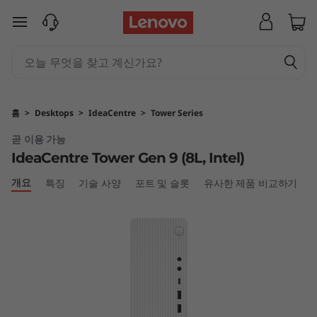
L
주요 콘텐츠로 건너뛰기
e
n
o
홈
>
Desktops
>
IdeaCentre
>
Tower Series
v
곧 이용 가능
IdeaCentre Tower Gen 9 (8L, Intel)
o
개요
특징
기술 사양
포트 및 슬롯
유사한 제품 비교하기
I
d
e
a