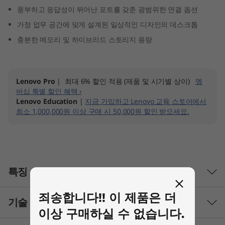
G
풍부하고 응답성이 뛰어난 포트를 갖춘 광범위한 연결 옵션
가정 업무 공간에 맞게 설계된 일상적인 디자인의 데스크톱
e
충분한 메모리 및 하이브리드 스토리지 용량
n
9
Lenovo Pro
| 최대 6% 할인 적용 (제품 및 시기별 상이)
멤
버십 특별 할인 혜택 ›
(
Lenovo Education
|
지금 가입하고 Lenovo 교육 스토어에서
최소 1,000,000원 이상 구매 시 50,000원 할인 받으세요.
8
L
,
특징
I
죄송합니다!! 이 제품은 더
기술 사양
n
더 큰 프로젝트에 도전하세요
이상 구매하실 수 없습니다.