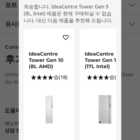
t
Lenovo IdeaCentre Tower 9세대(8L) 데스크톱으
포트 및 슬롯
성능
죄송합니다. IdeaCentre Tower Gen 9
로 업무 및 엔터테인먼트 모두에 이상적인 환경을
(8L, Intel) 제품은 현재 구매하실 수 없습
e
®
제공하여 생산성을 향상해 보세요. Intel
Core™
니다. 대신 다음 제품을 추천해 드립니다.
프로세서
유사한 제품 비교하기
프로세서는 지연 없는 성능을 보장하고 더 많은 작
l
®
최대 Intel
Core™ 7 processor 240H
업을 수행할 수 있는 멀티태스킹 기능을 강화합니
®
)
3 Similiar products selected
다. 또한 뛰어난 Intel
UHD 그래픽으로 시각적으
운영 체제
Content Unavailable
로 풍부한 경험을 즐기면서 까다로운 작업을 쉽게
IdeaCentre
IdeaCentre
최대 Windows 11 Pro
처리할 수 있습니다.
후기
What specs do you want to compare?
Tower Gen 10
Tower Gen 10
(8L AMD)
(17L Intel)
그래픽
Unfortunately, we don’t have any information to show
프로세서
운영 체제
메모리
저장 장치
디스
(18)
(40)
®
최대 Intel
UHD 그래픽 770
for this section
메모리
현재 보고 있는
최대 32GB(5600MHz) DDR5 UDIMM
IdeaCentre
IdeaCentre
IdeaCen
도움이 필요하신가요?
Tower Gen 9
Tower Gen 10
Tower G
스토리지
(8L, Intel)
(8L AMD)
(17L Inte
레노버 전문가가 도와 드리겠습니다
2TB 3.5″ HDD
상담 연결 가능
Mon-Fri，09：00 AM-06：00PM
최대 1TB PCIe 4세(2280) SSD
(18)
(4