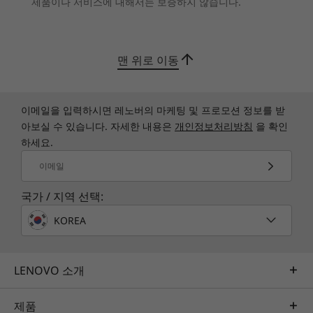
제품이나 서비스에 대해서는 보증하지 않습니다.
5600MHz
UDIMM D
SODIMM DDR5
5600MHz
8
-
마이크
USB-A (USB 480Mbps) 2개 또는 USB-A (5Gbps) 2개
USB-A(USB 480Mbps) 2개
저장 장치
저장 장치
맨 위로 이동
®
HDMI
2.1(최대 4K@60Hz 해상도 지원)
9
-
헤드폰 / 마이크 콤보
Up to 1TB SSD /
Up to 2TB 
선택의 폭을 넓히세요: 하이브리드 스토리지 및 클
이더넷(RJ45)
Up to 2TB HDD
2TB 3.5″ 
라우드
VGA(비디오 그래픽 어레이)
이메일을 입력하시면 레노버의 마케팅 및 프로모션 정보를 받
10
-
USB-C® (USB 5Gbps)
오디오 출력
쇼핑하기
쇼핑
충분히 넉넉한 스토리지 옵션과 광범위한 데이터
아보실 수 있습니다. 자세한 내용은
개인정보처리방침
을 확인
USB 포트 전송 속도는 대략적인 수치이며 호스트/주변 디바이스의 처리 성능, 파일 속성, 시스
아카이빙 용량으로, 더 이상 부족한 공간으로 걱정
하세요.
템 구성, 운영 환경 등 여러 요소의 영향을 받습니다. 실제 속도는 달라질 수 있으며 예상보다
11
-
USB-A(USB 5Gbps) 2개
할 필요가 없습니다. 3TB 하이브리드 스토리지를
이메일
낮을 수 있습니다.
자랑하는 이 일상적인 데스크톱은 방대한 데이터
Explore All Desktops
양을 저장할 수 있어 모든 파일, 애플리케이션, 미
국가 / 지역 선택:
무선
디어를 위한 충분한 공간을 확보할 수 있습니다. 클
WiFi 6 2x2 AX
KOREA
라우드 지원 Smart Storage를 통해 언제 어디서나
®
Bluetooth
5.2
데이터에 빠르고 쉽게 액세스해 보세요.
LENOVO 소개
사양은 지역/모델에 따라 다를 수 있습니다.
제품