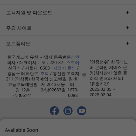
디자인
고객지원 및 다운로드
부피
8.2L
주요 사이트
크기(높이 x 너비 x 깊이)
포트폴리오
291.4mm x 89.0mm x 339.5mm / 11.47″ x 3.50″ x 13.36″
한국레노버 유한
사업자 등록번
온라인
[인증범위] 한국레노
무게
회사 / 대표이사 :
호 : 220-87-
스토어
버 온라인 서비스 운
신규식 / 서울시
06031
사업자
문의
/
맞춤화 및 환경 보존
4.25kg/9.36lbs부터 시작
영(심사받지 않은 물
강남구 테헤란로
조회
/ 통신판
고객지
리적 인프라 제외)
211 (역삼동) 한국
매업 신고번호
원센
어떤 설정이나 장식이든 보완할 수 있도록 설계된
[유효기간]
고등교육재단빌
제 2013서울
터:
색상
2025.02.05 ~
딩 12층
강남02683호
1670-
®
이 스타일리시한 Intel
기반 데스크톱으로 작업
클라우드 그레이
2028.02.04
(우)06141
0088
공간을 꾸며보세요. 세련된 클라우드 그레이 컬러
선글로우 오렌지(교체 가능한 전면 베젤에만 해당)
를 특징으로 하며, 선글로우 오렌지색 전면 베젤을
사용하여 또 다른 스타일을 새롭게 적용 할 수 있는
사양은 지역/모델에 따라 다를 수 있습니다.
옵션이 있습니다. 부분적으로 재활용 플라스틱을
© 2026 레노버. 모든 권리 보유.
사용하여 제작되었기에 환경에 미치는 영향을 줄
Available Soon
개인정보 처리방침
사이트맵
이용약관
이는 데 기여한다는 사실만으로 보다 만족스러운
지속 가능성