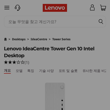
I
주요 콘텐츠로 건너뛰기
d
e
a
홈
>
Desktops
>
IdeaCentre
>
Tower Series
C
Lenovo IdeaCentre Tower Gen 10 Intel
Desktop
e
(1)
n
개요
모델
특징
기술 사양
포트 및 슬롯
유사한 제품 비교
t
r
e