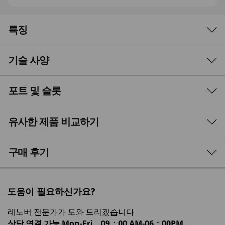
특징
기술 사양
AI를 핵심으로 하는 더욱
스마트한 홈 컴퓨팅
포트 및 슬롯
Performance
IdeaCentre Tower Gen 10으로 한 차원 높은 성능
Processor
유사한 제품 비교하기
®
을 경험해 보세요. 인텔
코어™ Ultra 7 프로세서
®
Up to Intel
Core™ Ultra 7 265 processors
기반의 이 제품은 빠르고 안전하며 손쉬운 멀티태
스킹을 위한 고급 온디바이스 AI 기능을 제공합니
3 Similiar products selected
구매 후기
Operating System
다. 강화된 개인 정보 보호, 풍부한 스토리지 및 메
Up to Windows 11 Pro
모리, 다용도 연결성, 그리고 지속 가능한 디자인으
What specs do you want to compare?
로 모든 디지털 요구를 충족하는 스마트하고 안정
도움이 필요하신가요?
Neural Processing Unit (NPU)
적인 허브를 경험해 보세요.
프로세서
운영 체제
메모리
저장 장치
디스
Up to 11 trillion operations per second (TOPS) AI
레노버 전문가가 도와 드리겠습니다
performance
상담 연결 가능
Mon-Fri，09：00 AM-06：00PM