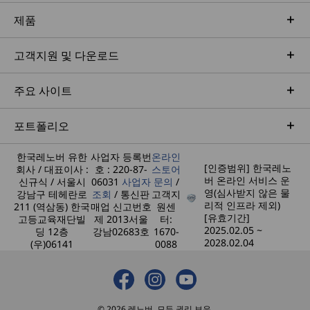
제품
Dimensions (H x W x D)
291.4mm x 339.5mm x 89.0mm / 11.47″ x 13.37″ x 3.50″
고객지원 및 다운로드
Weight
주요 사이트
Starting at 4.25kg / 9.37lbs
포트폴리오
Color
Cloud Grey
한국레노버 유한
사업자 등록번
온라인
Sunglow Orange Bezel (optional)
[인증범위] 한국레노
회사 / 대표이사 :
호 : 220-87-
스토어
버 온라인 서비스 운
신규식 / 서울시
06031
사업자
문의
/
영(심사받지 않은 물
강남구 테헤란로
조회
/ 통신판
고객지
Specifications may vary depending upon region / model.
리적 인프라 제외)
211 (역삼동) 한국
매업 신고번호
원센
[유효기간]
고등교육재단빌
제 2013서울
터:
2025.02.05 ~
딩 12층
강남02683호
1670-
원활한 연결성
Sustainability
2028.02.04
(우)06141
0088
원치 않는 연결 끊김으로 인해 브라우징과
1개의 U
Material
스트리밍이 중단되지 않을 것이라고 확신
모든 
85% post consumer content (PCC) in chassis
하면서 WiFi 7이 제공하는 강력한 속도와
2.1은
© 2026 레노버. 모든 권리 보유.