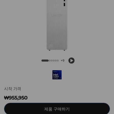
T
o
w
e
r
Lenovo IdeaCentre Tower Gen 10 Intel
Desktop
G
+9
e
n
1
시작 가격
0
₩955,950
(
제품 구매하기