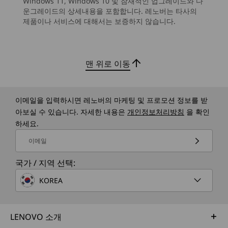
Windows 11, Windows 10 및 잠재적인 업그레이드와 다
한 보안, 스캔 및 요약 등의 문서 작업 자동화 기능
운그레이드의 상세내용을 포함합니다. 레노버는 타사의
Rear:
8
-
2 x USB-A (USB 5Gbps)
등 다양한 기능을 활용하세요. 이메일과 일정을 손
제품이나 서비스에 대해서는 보증하지 않습니다.
운영 체제
운영 체제
2 x USB-A (hi-speed USB)
쉽게 관리하세요. 이 데스크탑은 멀티태스킹을 간
Up to Windows 11
Up to Win
2 x USB-A (USB 5Gbps)
소화하고 워크플로에 맞춰 조정됩니다.
Pro
Pro
9
-
2 x USB-A (hi-speed USB)
Ethernet (RJ45)
Audio out
맨 위로 이동
메모리
메모리
HDMI 2.1 (supports resolution of up to 4K@60Hz)
Up to 32GB
Up to 32G
10
-
Power in
5600MHz
UDIMM D
USB port transfer speeds are approximate and depend on many factors, such as
SODIMM DDR5
5600MHz
이메일을 입력하시면 레노버의 마케팅 및 프로모션 정보를 받
processing capability of host/peripheral devices, file attributes, system configuration
아보실 수 있습니다. 자세한 내용은
개인정보처리방침
을 확인
and operating environments; actual speeds will vary and may be less than expected.
하세요.
저장 장치
저장 장치
Up to 1TB SSD /
Up to 2TB 
Wireless
이메일
Up to 2TB HDD
2TB 3.5″ 
Up to WiFi 7
국가 / 지역 선택:
Bluetooth 5.4
쇼핑하기
쇼핑
KOREA
Specifications may vary depending upon region / model.
모든 장치와 원활한 연결
Explore All Desktops
LENOVO 소개
생산성 향상
Design