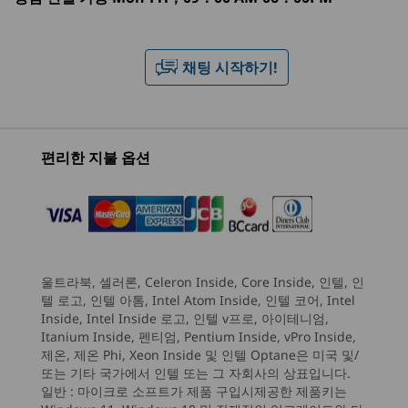
현재 보고 있는
Memory
1
-
Power button
Lenovo
IdeaCentre
IdeaCen
Up to 32GB 5600MT/s UDIMM DDR5
채팅 시작하기!
IdeaCentre
Tower Gen 10
Tower G
2
-
Headphone / mic combo
Tower Gen 10
(8L AMD)
(17L Inte
Storage
Intel Desktop
Up to 1TB SSD
Up to 2TB HDD
(1)
(18)
(4
3
-
USB-C® (USB 5Gbps)
편리한 지불 옵션
Specifications may vary depending upon region / model.
4
-
2 x USB-A (USB 5Gbps)
모니터, 키보드, 마우스는 옵션 액세서리이며 별도 판매됩니다.
Connectivity
5
-
Audio out
울트라북, 셀러론, Celeron Inside, Core Inside, 인텔, 인
AI 기반 성능으로 워크플
Ports/Slots
시작 가격
시작 가격
시작 가격
텔 로고, 인텔 아톰, Intel Atom Inside, 인텔 코어, Intel
₩955,950
₩942,054
₩1,192
Inside, Intel Inside 로고, 인텔 v프로, 아이테니엄,
Front:
6
-
HDMI 2.1 (supports resolution of up to 4K@60Hz)
로 개선
Itanium Inside, 펜티엄, Pentium Inside, vPro Inside,
2 x USB-A (USB 5Gbps)
제온, 제온 Phi, Xeon Inside 및 인텔 Optane은 미국 및/
®
USB-C
(USB 5Gbps)
프로세서
프로세서
또는 기타 국가에서 인텔 또는 그 자회사의 상표입니다.
IdeaCentre Tower Gen 10으로 생산성을 높이세
7
-
Ethernet (RJ45)
Headphone / mic combo
Up to AMD
Up to Inte
일반 :
마이크로 소프트가 제품 구입시제공한 제품키는
요. 더 스마트해진 화상 통화, 고급 협업 기능, 강력
Ryzen™ 7 255
Core™ Ultr