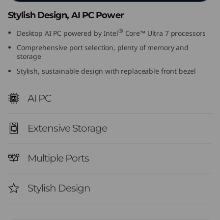
I
Stylish Design, AI PC Power
n
®
Desktop AI PC powered by Intel
Core™ Ultra 7 processors
Comprehensive port selection, plenty of memory and
t
storage
Stylish, sustainable design with replaceable front bezel
e
l
AI PC
)
Extensive Storage
Multiple Ports
Stylish Design