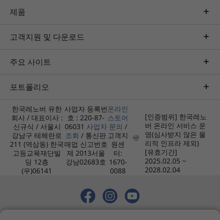
제품
디스플레이
27형 FHD(1920x1080) IPS, 16:9 화면 비율, 300nit, 터치스
고객지원 및 다운로드
크린(옵션)
주요 사이트
크기(높이 x 가로 x 세로)
192mm x 611mm x 471mm
포트폴리오
선명한 음질로 커뮤니케이션 향상
무게
한국레노버 유한
사업자 등록번
온라인
Lenovo Smart Meeting의 맑고 선명한 화상 통화
[인증범위] 한국레노
회사 / 대표이사 :
호 : 220-87-
스토어
최소 무게 7.1kg
버 온라인 서비스 운
및 향상된 오디오 품질을 경험해 보십시오. AI 알고
신규식 / 서울시
06031
사업자
문의
/
영(심사받지 않은 물
강남구 테헤란로
조회
/ 통신판
고객지
리즘으로 구동되는 5MP 웹캠으로 화면에서 항상
색상
리적 인프라 제외)
211 (역삼동) 한국
매업 신고번호
원센
최상의 모습을 보여 줄 수 있습니다. 주변 음성과
[유효기간]
고등교육재단빌
제 2013서울
터:
루나 그레이
2025.02.05 ~
소음을 필터링하면서 주 화자의 음성은 잡아 내는
딩 12층
강남02683호
1670-
클라우드 그레이
2028.02.04
(우)06141
0088
스마트 노이즈 캔슬링 기능 덕분에 배경 소음의 방
해 없이 회의에 참여할 수 있습니다. IdeaCentre
Specifications may vary depending upon region / model.
AIO Gen 9의 목적 지향적인 최첨단 기술을 사용하
여 방해가 되는 요소는 없애고 더욱 생산적인 회의
© 2026 레노버. 모든 권리 보유.