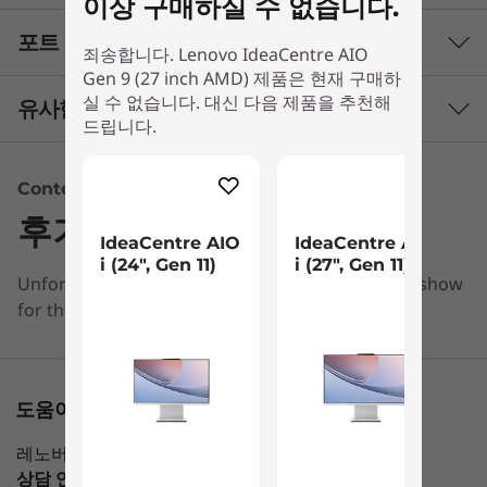
이상 구매하실 수 없습니다.
포트 및 슬롯
성능
죄송합니다. Lenovo IdeaCentre AIO
Gen 9 (27 inch AMD) 제품은 현재 구매하
프로세서
실 수 없습니다. 대신 다음 제품을 추천해
유사한 제품 비교하기
드립니다.
최대 AMD Ryzen™ 7 7735HS
3 Similiar products selected
운영 체제
Content Unavailable
최대 Windows 11 Pro
후기
What specs do you want to compare?
IdeaCentre AIO
IdeaCentre AIO
그래픽
i (24", Gen 11)
i (27", Gen 11)
Unfortunately, we don’t have any information to show
프로세서
운영 체제
메모리
저장 장치
디스
최대 AMD Radeon™ 680M 내장형 그래픽
낮은 소음, 높은 성능
for this section
메모리
방해받지 않고 업무를 보거나, 엔터테인먼트 콘텐
1
-
USB-C 3.2 Gen 2
츠를 감상하거나, 편집하십시오. 가장 많이 사용하
현재 보고 있는
최대 16GB DDR5 2개
는 프로그램을 쉽게 구동할 수 있는 AMD Ryzen™
Lenovo
IdeaCentre
IdeaCen
도움이 필요하신가요?
2
-
헤드폰/마이크 콤보
스토리지
7 7000 시리즈 프로세서로 효율성을 극대화하십시
IdeaCentre
AIO i (24", Gen
AIO i (27
오. 풍부한 메모리를 통해 향상된 멀티태스킹을 경
AIO Gen 9 (27
11)
11)
최대 1TB M.2 PCIe SSD
레노버 전문가가 도와 드리겠습니다
inch AMD)
험할 수 있습니다. IdeaCentre AIO Gen 9는 저소
상담 연결 가능
Mon-Fri，09：00 AM-06：00PM
3
-
HDMI 입력