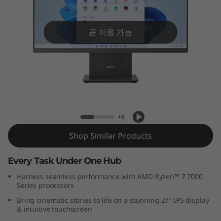
C
e
곧 이용 가능
n
t
r
Lenovo IdeaCentre AIO Gen 9 (27 inch
AMD)
e
+6
A
Shop Similar Products
I
Every Task Under One Hub
O
Harness seamless performance with AMD Ryzen™ 7 7000
Series processors
G
Bring cinematic stories to life on a stunning 27″ IPS display
e
& intuitive touchscreen