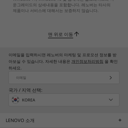
USB-A 3.2 Gen 2*
DDR5
운그레이드의 상세내용을 포함합니다. 레노버는 타사의
LPDDR5X
LPDDR5X
HDMI 출력 2.1
(8533MT/s)
(8533MT/s
제품이나 서비스에 대해서는 보증하지 않습니다.
HDMI 입력
11
-
전원 버튼
헤드폰/마이크 콤보
저장 장치
저장 장치
저장 장치
USB-C 3.2 Gen 2*
Up to 1TB M.2
Up to 1TB M.2
Up to 1TB
맨 위로 이동
PCIe SSD
PCIe Gen4 SSD
PCIe Gen4
쇼핑하기
쇼핑
* USB 3.2 Gen 2 포트의 실제 전송 속도는 호스트 및 주변 장치의 처리 능력, 파일 속성, 시스
이메일을 입력하시면 레노버의 마케팅 및 프로모션 정보를 받
템 구성 및 운영 환경과 관련된 기타 요인 등 여러 요인에 따라 다를 수 있으며 초당 20Gbit의
아보실 수 있습니다. 자세한 내용은
개인정보처리방침
을 확인
속도보다 느릴 수도 있습니다.
하세요.
Explore All Desktops
이메일
무선
WiFi 6(2 x 2 802.11 ax)
국가 / 지역 선택:
®
Bluetooth
5.2 콤보 카드
KOREA
Specifications may vary depending upon region / model.
LENOVO 소개
디자인