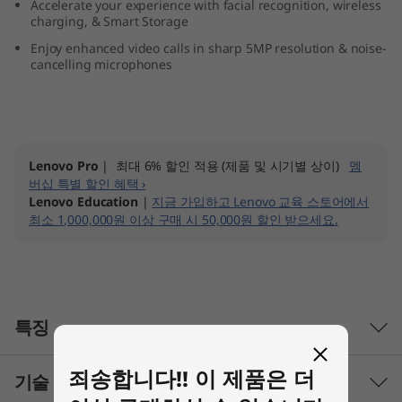
Accelerate your experience with facial recognition, wireless
n
charging, & Smart Storage
Enjoy enhanced video calls in sharp 5MP resolution & noise-
9
cancelling microphones
(
2
Lenovo Pro
| 최대 6% 할인 적용 (제품 및 시기별 상이)
멤
7
버십 특별 할인 혜택 ›
Lenovo Education
|
지금 가입하고 Lenovo 교육 스토어에서
″
최소 1,000,000원 이상 구매 시 50,000원 할인 받으세요.
A
M
D
특징
)
죄송합니다!! 이 제품은 더
기술 사양