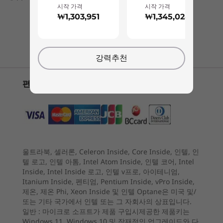
음 작동 인증을 받아 조용한 환경에서 작업을 완료
전원 공급 장치
시작 가격
시작 가격
할 수 있습니다. 이제 손쉽게 업무나 공부를 마치고
₩1,303,951
₩1,345,028
90W/135W
온전히 몰입했을 때 얻을 수 있는 평화로움을 누려
4
-
전원 DC 입력
채팅 시작하기!
보십시오.
오디오
강력추천
®
Harman
의 3W 스테레오 스피커 2개
5
-
USB-A 2.0
시작 가격
시작 가격
카메라
편리한 지불 옵션
₩1,303,951
₩1,345
나에게 주어지는 특별한 경험
6
-
이더넷(RJ45)
5MP/5MP + IR
눈에 피로를 주지 않으면서도 선명한 시네마틱 세
프로세서
프로세서
프로세서
Specifications may vary depending upon region / model.
계에 푹 빠져 보십시오. 놀라운 27형 와이드의 밝은
Up to AMD
Up to Intel®
Up to Inte
7
-
USB-A 2.0
IPS 디스플레이가 장착된 IdeaCentre AIO Gen 9
Ryzen™ 7 7735HS
Core™ Ultra 7
Core™ Ultr
256V
256V
을 사용해 보십시오. 무한한 색상 범위를 자랑하는
울트라북, 셀러론, Celeron Inside, Core Inside, 인텔, 인
연결
색상 팔레트는 사용하고 경험할 수 있습니다. 이뿐
8
-
USB-A 3.2 Gen 2
텔 로고, 인텔 아톰, Intel Atom Inside, 인텔 코어, Intel
만이 아닙니다. 로우 블루 라이트 인증으로 눈에 피
운영 체제
운영 체제
운영 체제
Inside, Intel Inside 로고, 인텔 v프로, 아이테니엄,
포트/슬롯
Up to Windows 11
Up to Windows 11
Up to Win
®
Itanium Inside, 펜티엄, Pentium Inside, vPro Inside,
로를 주지 않습니다. 또한 Harman
스피커의 탁
Pro
Pro
Pro
전원 DC 입력
9
-
HDMI 출력 2.1
제온, 제온 Phi, Xeon Inside 및 인텔 Optane은 미국 및/
월한 오디오 성능으로 강화되어 감히 비교할 수 없
또는 기타 국가에서 인텔 또는 그 자회사의 상표입니다.
이더넷(RJ45)
는시청각 경험을 선사합니다.
일반 :
마이크로 소프트가 제품 구입시제공한 제품키는
메모리
메모리
메모리
USB-A 2.0 2개
Windows 11, Windows 10 및 잠재적인 업그레이드와 다
10
-
카메라 셔터
Up to 2x 16GB
Up to 16GB
Up to 16G