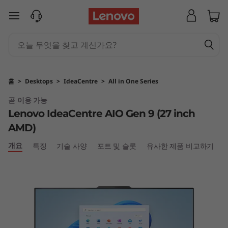
L
주요 콘텐츠로 건너뛰기
e
n
o
홈
>
Desktops
>
IdeaCentre
>
All in One Series
v
곧 이용 가능
Lenovo IdeaCentre AIO Gen 9 (27 inch
o
AMD)
I
개요
특징
기술 사양
포트 및 슬롯
유사한 제품 비교하기
d
e
a