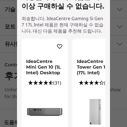
)
이상 구매하실 수 없습니다.
기술 사양
죄송합니다. IdeaCentre Gaming 5i Gen
7 17L Intel 제품은 현재 구매하실 수 없습
포트 및 슬롯
니다. 대신 다음 제품을 추천해 드립니다.
Processor
th
®
Up to 12
Gen Intel
Core™ i7-12700
유사한 제품 비교하기
Operating System
3 Similiar products selected
IdeaCentre
IdeaCentre
Up to Windows 11 Pro
Content Unavailable
Mini Gen 10 (1L
Tower Gen 10
Intel) Desktop
(17L Intel)
후기
What specs do you want to compare?
Graphics
(31)
(40)
®
NVIDIA
GeForce RTX™ 3060 Ti (LHR), 8GB, 1665Mhz
Unfortunately, we don’t have any information to show
프로세서
운영 체제
메모리
저장 장치
디스
®
NVIDIA
GeForce RTX™ 3060 (LHR), 12GB, 1852Mhz
Next-gen Gaming
for this section
®
NVIDIA
GeForce GTX 1660 SUPERTM, 6GB, 1785Mhz
1
-
Headphone
The IdeaCentre Gaming 5i Gen 7 (17L Intel) PC
®
NVIDIA
GeForce GTX 1650 SUPERTM, 4GB, 1725Mhz
현재 보고 있는
delivers elite gaming performance with 12th
IdeaCentre
IdeaCentre
IdeaCen
Gen Intel® Core™ processors. Innovative new
도움이 필요하신가요?
2
-
HDMI 1.4b
Memory
Gaming 5i Gen
Mini Gen 10 (1L
Tower G