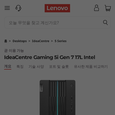
I
주요 콘텐츠로 건너뛰기
d
e
a
홈
>
Desktops
>
IdeaCentre
>
5 Series
C
곧 이용 가능
IdeaCentre Gaming 5i Gen 7 17L Intel
e
개요
특징
기술 사양
포트 및 슬롯
유사한 제품 비교하기
n
t
r
e