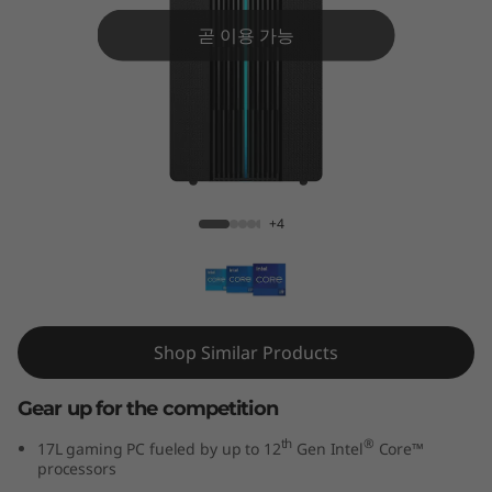
G
곧 이용 가능
a
m
i
n
IdeaCentre Gaming 5i Gen 7 17L Intel
+4
g
5
i
Shop Similar Products
G
Gear up for the competition
e
th
®
17L gaming PC fueled by up to 12
Gen Intel
Core™
n
processors