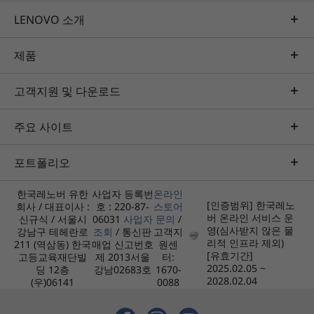
HDMI 1.4b
LENOVO 소개
USB port transfer speeds are approximate and depend on many factors, such as
제품
processing capability of host/peripheral devices, file attributes, system configuration
and operating environments; actual speeds will vary and may be less than expected.
고객지원 및 다운로드
Power Supply Unit (PSU)
Cool under pressure
주요 사이트
500W, 92%
380W, 92%
The IdeaCentre Gaming 5i Gen 7 tower PC now
포트폴리오
310W, 92%
runs snappier, quieter, and cooler, compared to
300W, 85%
the previous generation. And with Smart
한국레노버 유한
사업자 등록번
온라인
Power, you can fine-tune your system to
[인증범위] 한국레노
회사 / 대표이사 :
호 : 220-87-
스토어
Preloaded Software
balance speed and acoustics to optimize your
버 온라인 서비스 운
신규식 / 서울시
06031
사업자
문의
/
영(심사받지 않은 물
강남구 테헤란로
조회
/ 통신판
고객지
Lenovo Vantage
gaming experience.
리적 인프라 제외)
211 (역삼동) 한국
매업 신고번호
원센
®
McAfee
LiveSafe™ (trial)
[유효기간]
고등교육재단빌
제 2013서울
터:
2025.02.05 ~
Microsoft Office (trial)
딩 12층
강남02683호
1670-
2028.02.04
(우)06141
0088
Xbox Game Pass (3 month trial)