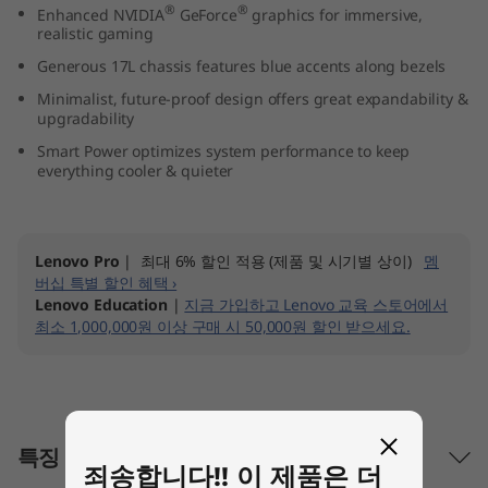
®
®
Enhanced NVIDIA
GeForce
graphics for immersive,
7
realistic gaming
(
Generous 17L chassis features blue accents along bezels
Minimalist, future-proof design offers great expandability &
1
upgradability
Smart Power optimizes system performance to keep
7
everything cooler & quieter
L
I
Lenovo Pro
| 최대 6% 할인 적용 (제품 및 시기별 상이)
멤
버십 특별 할인 혜택 ›
n
Lenovo Education
|
지금 가입하고 Lenovo 교육 스토어에서
최소 1,000,000원 이상 구매 시 50,000원 할인 받으세요.
t
e
l
특징
죄송합니다!! 이 제품은 더