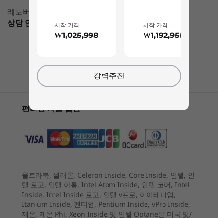
architecture intelligently dedicates specific
Up to 32GB (2 x 16GB) DDR4
7 17L Intel
Intel) Desktop
(17L Inte
레노버 전문가가 도와 드리겠습니다
cores for each workload, so background tasks
3
-
VGA
상담 연결 가능
Mon-Fri，09：00 AM-06：00PM
don’t interrupt your game. Now, you can
시작 가격
시작 가격
Storage
multitask, chat, browse, stream, edit, record,
₩1,025,998
₩1,192,955
(31)
(4
Up to 2TB 3.5″ SATA HDD 7200 RPM
and play – without skipping a beat.
4
-
2 x USB-A 2.0
®
Up to 1 TB PCIe
NVMe™ TLC M.2 2280 SSD (Gen 4)
채팅 시작하기!
1 x SSD + 2 x HDD
강력추천
5
-
Ethernet (2.5G)
Audio
Nahimic Audio for Gamers
편리한 지불 옵션
6
-
2 x USB-A 2.0
시작 가격
시작 가격
₩1,025,998
₩1,192
Dimensions (H x W x D)
376mm x 170mm x 304mm / 14.80″ x 6.69″ x 11.97″
7
-
Power in
프로세서
Weight
Up to Inte
울트라북, 셀러론, Celeron Inside, Core Inside, 인텔, 인
Core™ Ultr
8
-
Power button
Starting at 8.4kg / 18.52lbs
텔 로고, 인텔 아톰, Intel Atom Inside, 인텔 코어, Intel
Inside, Intel Inside 로고, 인텔 v프로, 아이테니엄,
운영 체제
Color
Itanium Inside, 펜티엄, Pentium Inside, vPro Inside,
9
-
Headphone / mic combo
Up to Win
Raven Black
제온, 제온 Phi, Xeon Inside 및 인텔 Optane은 미국 및/
Pro