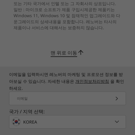
또는 기타 국가에서 인텔 또는 그 자회사의 상표입니다.
일반 :
마이크로 소프트가 제품 구입시제공한 제품키는
Connectivity
The ultimate play
10
-
USB-C 3.2 Gen 1
메모리
Windows 11, Windows 10 및 잠재적인 업그레이드와 다
Optional WiFi 6E
Up to 32G
운그레이드의 상세내용을 포함합니다. 레노버는 타사의
NVIDIA® GeForce RTX™ graphics deliver
UDIMM D
®
제품이나 서비스에 대해서는 보증하지 않습니다.
Optional Bluetooth
5.2
realistic graphics and cutting-edge AI features
5600MHz
11
-
USB-A 3.2 Gen 1 & 2
for gamers and creators alike. Powered by
Ports / Slots
Ampere, NVIDIA’s 2nd Gen RTX architecture
저장 장치
Front
맨 위로 이동
Up to 2TB 
features advanced ray-tracing and tensor
2TB 3.5″ 
cores, plus streaming multiprocessors for the
USB-C 3.2 Gen 1
ultimate performance.
USB-A 3.2 Gen 2
이메일을 입력하시면 레노버의 마케팅 및 프로모션 정보를 받
쇼핑하기
쇼핑
USB-A 3.2 Gen 1
아보실 수 있습니다. 자세한 내용은
개인정보처리방침
을 확인
Headphone / mic combo
하세요.
이메일
Explore All Desktops
Rear
국가 / 지역 선택:
4 x USB-A 2.0
KOREA
Ethernet (2.5G)
Audio out