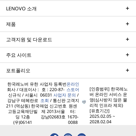
LENOVO 소개
제품
고객지원 및 다운로드
주요 사이트
포트폴리오
한국레노버 유한
사업자 등록번
온라인
[인증범위] 한국레노
회사 / 대표이사 :
호 : 220-87-
스토어
버 온라인 서비스 운
신규식 / 서울시
06031
사업자
문의
/
영(심사받지 않은 물
강남구 테헤란로
조회
/ 통신판
고객지
리적 인프라 제외)
211 (역삼동) 한국
매업 신고번호
원센
[유효기간]
고등교육재단빌
제 2013서울
터:
2025.02.05 ~
딩 12층
강남02683호
1670-
2028.02.04
(우)06141
0088