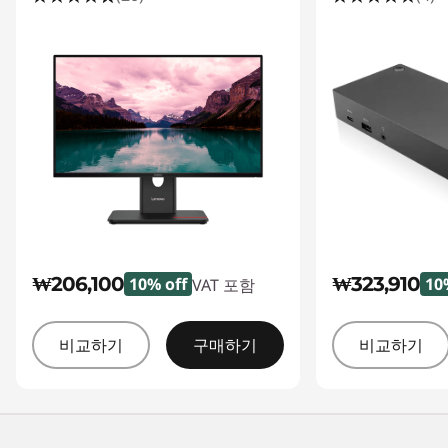
₩206,100
₩323,910
10% off
10
VAT 포함
비교하기
구매하기
비교하기