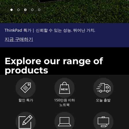
7
-
4
ThinkPad 특가 | 신뢰할 수 있는 성능. 뛰어난 가치.
2
지금 구매하기
7
d
Explore our range of
-
products
4
f
9
할인 특가
150만원 이하
오늘 출발
b
노트북
-
a