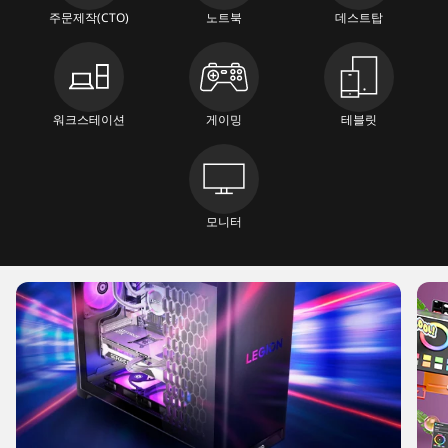
4
주문제작(CTO)
노트북
데스트탑
1
d
-
워크스테이션
게이밍
테블릿
f
6
8
모니터
3
f
0
1
f
f
6