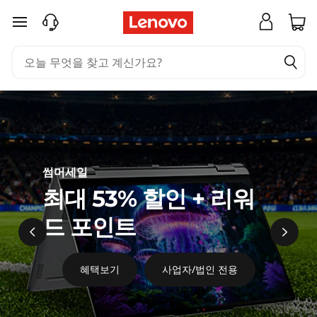
레
<
주요 콘텐츠로 건너뛰기
#
노
~
버
P
a
코
g
리
e
아
c
썸머세일
최대 53% 할인 + 리워
d
1
드 포인트
1
0
혜택보기
사업자/법인 전용
c
f