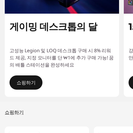
1
3
게이밍 데스크톱의 달
#
>
고성능 Legion 및 LOQ 데스크톱 구매 시 8% 리워
강
드 제공, 지정 모니터를 단 ₩1에 추가 구매 가능! 꿈
만
의 배틀 스테이션을 완성하세요
쇼핑하기
I
t
쇼핑하기
e
m
1
o