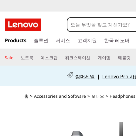
주
Products
솔루션
서비스
고객지원
한국 레노버
요
콘
텐
Sale
노트북
데스크탑
워크스테이션
게이밍
태블릿
츠
로
건
썸머세일
|
Lenovo Pro
너
뛰
기
홈
>
Accessories and Software
>
오디오
>
Headphones