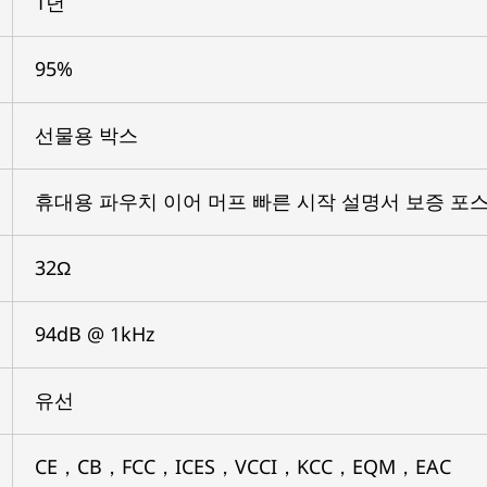
1년
95%
선물용 박스
휴대용 파우치 이어 머프 빠른 시작 설명서 보증 포
32Ω
94dB @ 1kHz
유선
CE，CB，FCC，ICES，VCCI，KCC，EQM，EAC