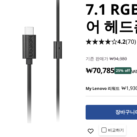
7.1 R
어 헤드
4.2
(70)
기존 판매가
₩94,380
₩70,785
25% off
VA
₩1,93
My Lenovo 리워드
장바구니
비교하기