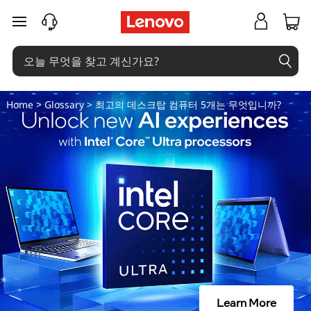
최
주요 콘텐츠로 건너뛰기
고
의
데
Home
>
Glossary
> 최고의 데스크탑 컴퓨터 5개는 무엇입니까?
스
크
탑
컴
퓨
터
Learn More