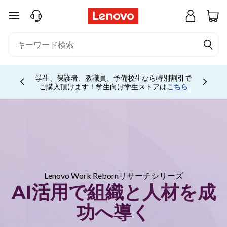
A
メインコンテンツにスキップする
I
活
用
お電話購入相談窓口 ☎ 法人:0120-148-333 法人
こちら
専用ストア会員登録 (無料) 詳細は
専用会場
Currently displaying item 5 of 5
こちら
は
で
組
織
と
Lenovo Work Rebornリサーチシリーズ
AI活用で組織と人材を成
人
功へ導く
材