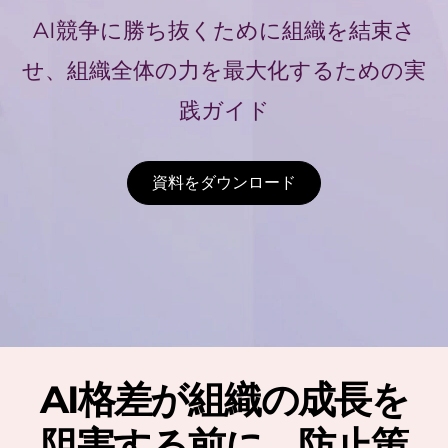
を
AI競争に勝ち抜くために組織を結束さ
成
せ、組織全体の力を最大化するための実
践ガイド
功
へ
資料をダウンロード
導
く
AI格差が組織の成長を
阻害する前に、防止策