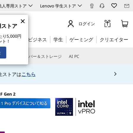
ro 法人専用ストア
Lenovo 学生ストア
×
ログイン
専用ストア
5,000円
ビジネス
学生
ゲーミング
クリエイター
ント！
録
トウェア
サーバー＆ストレージ
AI PC
生ストアは
こちら
FF Gen 2