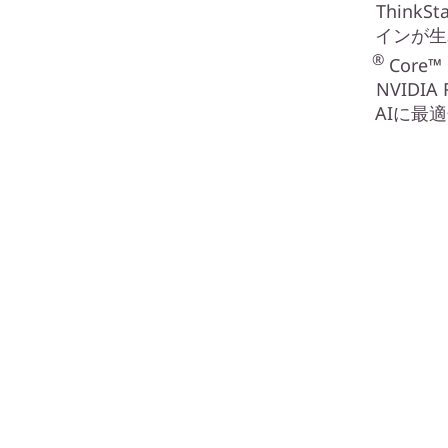
Think
インが生
®
Core™
NVID
AIに最