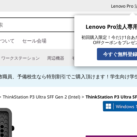
Lenovo P
Lenovo Pro法人
初回購入限定！今だけ1台あたり
ついて
セール会場
OFFクーポンをプレゼ
今すぐ無料登
ワークステーション
周辺機器
モニター
タブレット
ソフ
教職員、予備校生なら特別割引でご購入頂けます！学生向け学
>
ThinkStation P3 Ultra SFF Gen 2 (Intel)
>
ThinkStation P3 Ultra S