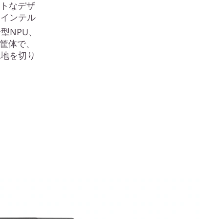
パクトなデザ
。インテル
型NPU、
の筐体で、
境地を切り