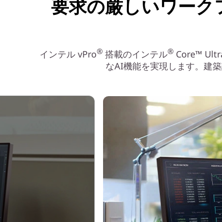
要求の厳しいワーク
®
®
インテル vPro
搭載のインテル
Core™ 
なAI機能を実現します。建