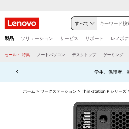
j
p
すべて
-
メ
製品
ソリューション
サービス
サポート
レノボに
イ
h
ン
コ
a
セール・ 特集
ノートパソコン
デスクトップ
ゲーミング
ン
l
テ
Currently displaying item 4 of 5
ン
学生、保護者、
o
ツ
に
-
ス
ホーム
>
ワークステーション
>
Thinkstation P シリーズ
キ
s
ッ
プ
i
す
る