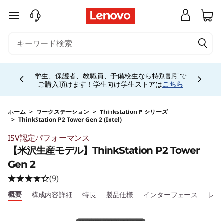
j
メインコンテンツにスキップする
p
-
Currently displaying item 5 of 5
h
お電話購入相談窓口 ☎ 法人:0120-148-333 法人
専用ストア会員登録 (無料) 詳細は
こちら
専用会
場は
こちら
a
l
ホーム
>
ワークステーション
>
Thinkstation P シリーズ
>
ThinkStation P2 Tower Gen 2 (Intel)
Original Price 274120 JPY Discounted Price 21
o
ISV認定パフォーマンス
【米沢生産モデル】ThinkStation P2 Tower
-
Gen 2
s
(9)
概要
構成内容詳細
特長
製品仕様
インターフェース
レ
i