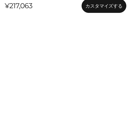
¥217,063
カスタマイズする
特長
製品仕様
LENOVO THINKSTATION P2 TOWER GEN 2
ハイスペックのワーク