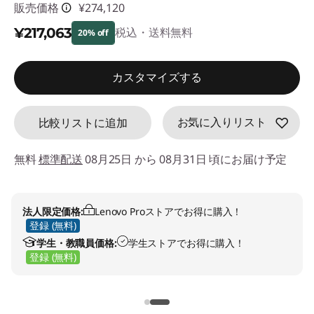
販売価格
¥274,120
d
¥217,063
税込・送料無料
20% off
e
特別割引 :
-¥57,057
f
カスタマイズする
a
お気に入りリスト
比較リストに追加
u
無料
標準配送
08月25日 から 08月31日 頃にお届け予定
l
t
法人限定価格:
Lenovo Proストアでお得に購入！
登録 (無料)
学生・教職員価格:
学生ストアでお得に購入！
登録 (無料)