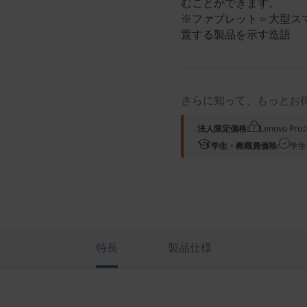
むことができます。
※ファブレット＝大型スマー
置する製品を示す造語
さらに知って、もっとお
法人限定価格:
Lenovo 
学生・教職員価格:
学生
特長
製品仕様