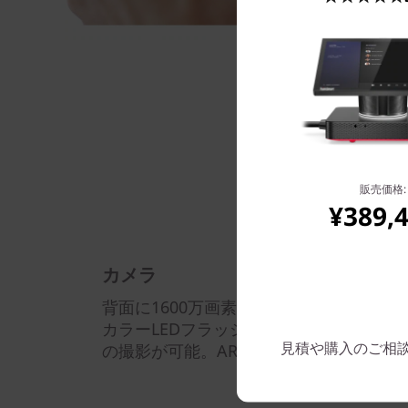
販売価格:
¥389,
カメラ
背面に1600万画素、前面に800万画素
カラーLEDフラッシュ、0.1秒超快速フ
見積や購入のご相談は: 
の撮影が可能。AR機能と連動した撮影に