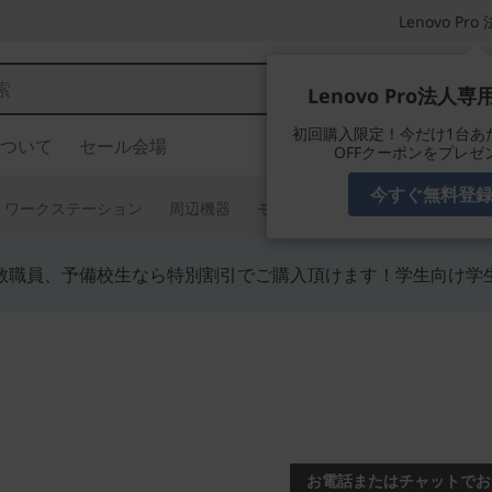
Lenovo P
Lenovo Pro法人
初回購入限定！今だけ1台あたり
ついて
セール会場
OFFクーポンをプレゼ
今すぐ無料登
ワークステーション
周辺機器
モニター
タブレット
ソフ
教職員、予備校生なら特別割引でご購入頂けます！学生向け学
世界初のGoogle
Phab 2 
お電話またはチャットでお