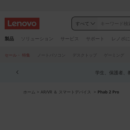
すべて
メ
製品
ソリューション
サービス
サポート
レノボに
イ
ン
コ
セール・ 特集
ノートパソコン
デスクトップ
ゲーミング
ン
テ
Currently displaying item 4 of 5
ン
学生、保護者、
ツ
に
ス
ホーム
>
AR/VR ＆ スマートデバイス
>
Phab 2 Pro
キ
ッ
プ
す
る