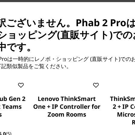
ございません。Phab 2 Pro
ショッピング(直販サイト)での
中です。
2 Proは一時的にレノボ・ショッピング (直販サイト)で
下記類似製品をご覧ください。
ARユーティリティ
端末で物体の大きさを測定し
分の家の中でどのように見え
ub Gen 2
Lenovo ThinkSmart
ThinkSm
t Teams
One + IP Controller for
2 + IP C
s
Zoom Rooms
Micro
5.0
(5)