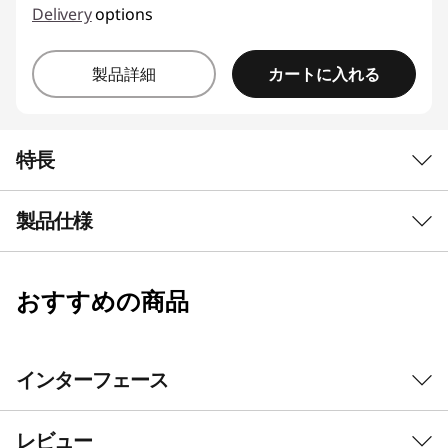
Delivery
options
カートに入れる
製品詳細
特長
製品仕様
クリエイター応援
対象タブレット購入&応募で
おすすめの商品
OS
人気ペイントアプリ
CLIP STUDIO PAINT DEBUT
5,000名様
限定にプ
Android™ 14
レゼント！
プロセッサー
インターフェース
Qualcomm Snapdragon® 8 Gen 3プロセッサー
対象タブレット
コード申請はこ
レビュー