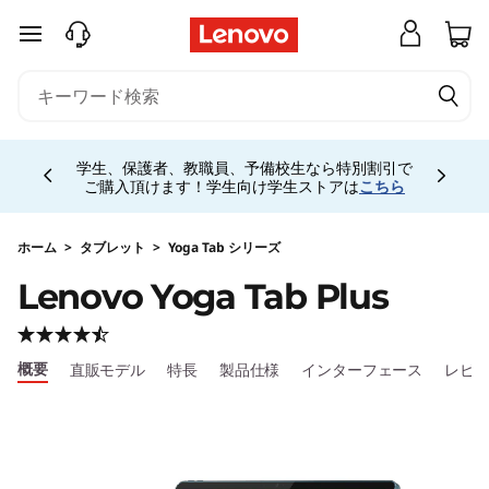
L
メインコンテンツにスキップする
e
n
Currently displaying item 4 of 5
o
学生、保護者、教職員、予備校生なら特別割引で
ご購入頂けます！学生向け学生ストアは
こちら
v
o
ホーム
>
タブレット
>
Yoga Tab シリーズ
Lenovo Yoga Tab Plus
Y
o
概要
直販モデル
特長
製品仕様
インターフェース
レビ
g
a