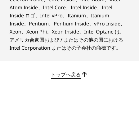
Atom Inside、Intel Core、Intel Inside、Intel
る高いパフォーマンスと
Inside ロゴ、Intel vPro、Itanium、Itanium
快適な生産性
Inside、Pentium、Pentium Inside、vPro Inside、
Xeon、Xeon Phi、Xeon Inside、Intel Optane は、
®
Qualcomm Snapdragon
8 Gen 3プロセッサー
アメリカ合衆国および / またはその他の国における
が駆動する AI の卓越性があなたの可能性を高め
Intel Corporation またはその子会社の商標です。
®
ます。Qualcomm
Hexagon™ NPU は 20 TOPS
という驚異的なパフォーマンスを発揮します。
Lenovo AI Now と組み合わせることで、あらゆ
トップへ戻る
るタスクを効率的に変えることができます。高度
なハードウェアとインテリジェントな AI 統合に
より、快適な生産性と直感的な適応性に対するあ
らゆるニーズに対応します。