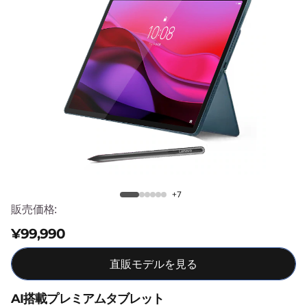
T
a
b
P
l
u
Lenovo Yoga Tab Plus
s
+7
販売価格:
¥99,990
直販モデルを見る
AI搭載プレミアムタブレット