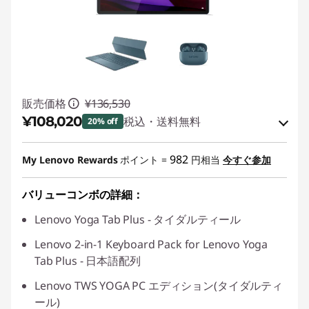
販売価格
¥136,530
¥108,020
税込・送料無料
20% off
特別割引 :
-¥9,810
982
My Lenovo Rewards
ポイント =
円相当
今すぐ参加
または
バリューコンボの詳細：
Eクーポン割引 :
-¥28,510
Lenovo Yoga Tab Plus - タイダルティール
*特典の併用はできません
Lenovo 2-in-1 Keyboard Pack for Lenovo Yoga
Eクーポンコード :
BESTBUYSETTAB
Tab Plus - 日本語配列
Lenovo TWS YOGA PC エディション(タイダルティ
ール)