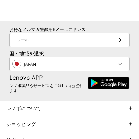
お得なメルマガ登録用Eメールアドレス
メール
国・地域を選択
JAPAN
Lenovo APP
レノボ製品やサービスをご利用いただけ
PURESIGHT PRO ディスプレイ
ます
リアルなビジュアルの世界
スムーズな 144Hz リフレッシュ レート、
どん
レノボについて
豊かな 3K 解像度、100% DCI-P3 カラー
素晴
カバレッジにより、細部までリアルな色
のない
ショッピング
彩が表現されます。900 ニットの明るさ
テク
で、明るい光の中でもすべてを鮮明に表
み、