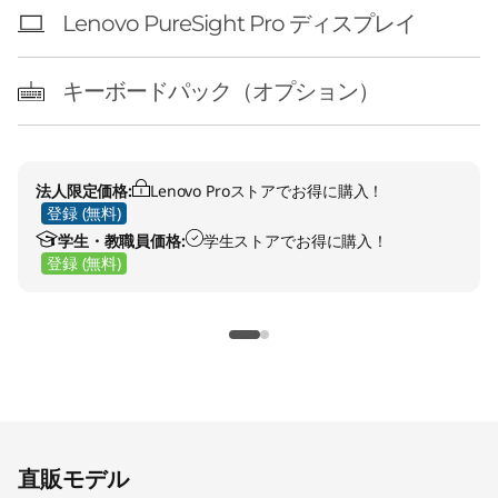
Lenovo PureSight Pro ディスプレイ
キーボードパック（オプション）
法人限定価格:
Lenovo Proストアでお得に購入！
登録 (無料)
学生・教職員価格:
学生ストアでお得に購入！
登録 (無料)
Original Price 109800.00 JPY Discounted Pric
Original Price 136530.00 JPY Discounted Pric
直販モデル