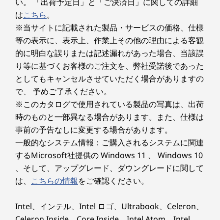
バッテリー 使用時間
い。 「出荷予定日」と「ご決済日」に関しての詳細
3
-
マイクロフォン×2
約 12時間
は
こちら
。
※当サイトに記載された製品・サービスの価格、仕様
製品仕様書
等の表示に、表示上、作業上その他の理由による客観
4
-
ボリュームボタン
2025年1月8日
的に明白な誤りまたは記述漏れがあった場合、当該誤
Lenovo Yoga Tab Plus（ZAEG0149JP）
り等に基づくお客様のご注文を、弊社受諾後であった
5
-
スピーカー
としてもキャンセルさせていただく場合がありますの
注記:
12.7型の3K PureSight Proと特殊な反射
最先端の
で、 予めご了承ください。
＊発売時のOSバージョンです。出荷時OSバージョンは生
防止処理が施されたディスプレイによる
システ
※このカタログで使用されている製品の写真は、出荷
6
-
USB 3.2 Type-Cポート(DP-Out対応)
産時期によりアップグレードされる場合があります。
洗練された新しい視覚体験。Dolby
オを
時のものと一部異なる場合があります。また、仕様は
®
Vision
も対応しています。
事前の予告なしに変更する場合があります。
7
-
スマートコネクタ
一般的なシステム情報：ご購入されるシステムに関連
するMicrosoft社提供の Windows 11 、 Windows 10
、そして、アップグレード、ダウングレードに関して
は、
こちらの情報
をご確認ください。
®
インテリジェントな進化 — SNAPDRAGON
と AI
Intel、インテル、Intel ロゴ、Ultrabook、Celeron、
あなたの一日を向上させ
Celeron Inside、Core Inside、Intel Atom、Intel