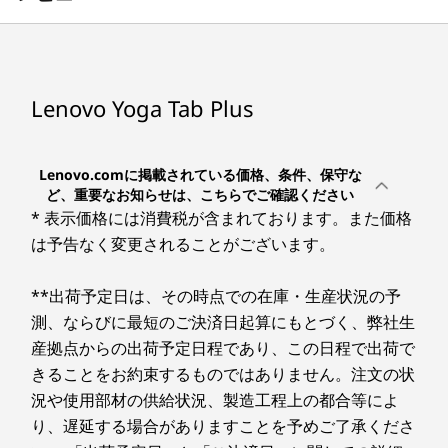
を見る ▶
ちら ▶
メインメモリー
16GB
フラッシュメモリー
Lenovo Yoga Tab Plus
256GB
ディスプレイ
Lenovo.comに掲載されている価格、条件、保守な
12.7型ワイドパネル (2944x1840ドット)
ど、重要なお知らせは、こちらでご確認ください
* 表示価格には消費税が含まれております。また価格
本体カラー
は予告なく変更されることがございます。
タイダルティール
**出荷予定日は、その時点での在庫・生産状況の予
本体寸法 (W×D×H)mm
測、ならびに最短のご決済日起算にもとづく、弊社生
1
-
パワーボタン、指紋センサー
約 291.0x188.3x6.7mm
産拠点からの出荷予定日程であり、この日程で出荷で
本体質量
きることをお約束するものではありません。注文の状
2
-
Lenovo Tab Pen Pro用のマグネット取り付け＆充電場
況や使用部材の供給状況、製造工程上の都合等によ
約 640g
所
り、遅延する場合がありますことを予めご了承くださ