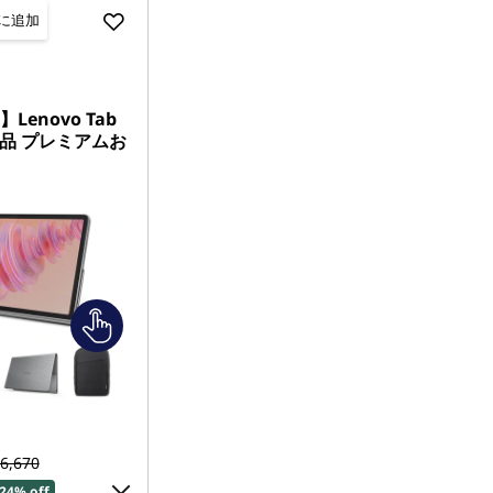
に追加
enovo Tab
辺製品 プレミアムお
6,670
24% off