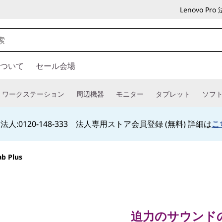
Lenovo P
ついて
セール会場
ワークステーション
周辺機器
モニター
タブレット
ソフ
人:0120-148-333 法人専用ストア会員登録 (無料) 詳細は
こ
ab Plus
迫力のサウンドの大
Lenovo Ta
迫力のサウンド