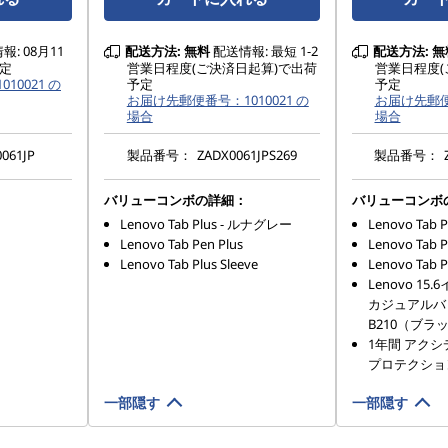
: 08月11
配送方法:
無料
配送情報: 最短 1-2
配送方法:
無
定
営業日程度(ご決済日起算)で出荷
営業日程度(
10021 の
予定
予定
お届け先郵便番号：1010021 の
お届け先郵便番
場合
場合
061JP
製品番号：
ZADX0061JPS269
製品番号：
バリューコンボの詳細：
バリューコンボ
Lenovo Tab Plus - ルナグレー
Lenovo Tab
Lenovo Tab Pen Plus
Lenovo Tab P
Lenovo Tab Plus Sleeve
Lenovo Tab P
Lenovo 1
カジュアルバ
B210（ブラ
1年間 アク
プロテクショ
一部隠す
一部隠す