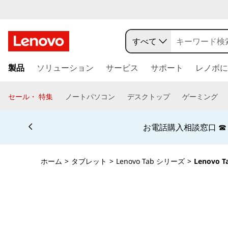
L
e
すべて
n
メ
製品
ソリューション
サービス
サポート
レノボに
イ
o
ン
コ
v
セール・ 特集
ノートパソコン
デスクトップ
ゲーミング
ン
o
テ
Currently displaying item 5 of 5
ン
お電話購入相談窓口 ☎ 法
T
ツ
に
a
ス
ホーム
>
タブレット
>
Lenovo Tab シリーズ
>
Lenovo T
キ
b
ッ
プ
P
す
る