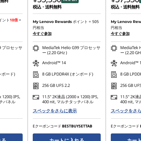
無料
税込・送料無料
税込・送料無料
特別割引 :
-¥82
イント
10倍
=
ポイント =
505
My Lenovo Rewards
My Lenovo Rew
円相当
円相当
または
今すぐ参加
今すぐ参加
Eクーポン割引 
 G99 プロセッサ
MediaTek Helio G99 プロセッサ
MediaTek
*特典の併用は
ー (2.20 GHz )
ー (2.20 GH
Android™ 14
Android™ 
オンボード)
8 GB LPDDR4X (オンボード)
8 GB LPD
256 GB UFS 2.2
256 GB UFS
 1200) IPS,
11.5" 2K液晶 (2000 x 1200) IPS,
11.5" 2K液晶
タッチパネル
400 nit, マルチタッチパネル
400 nit
スペックをさらに表示
スペックをさ
Eクーポンコード
BESTBUYSETTAB
Eクーポンコード
れる
カートに入れる
カー