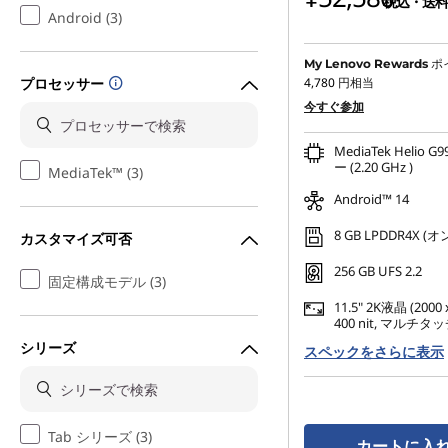
税込・送料
Android (3)
ポ
My Lenovo Rewards
プロセッサー
4,780
円相当
今すぐ参加
MediaTek Helio
ー (2.20 GHz )
MediaTek™ (3)
Android™ 14
8 GB LPDDR4X (
カスタマイズ可否
256 GB UFS 2.2
固定構成モデル (3)
11.5" 2K液晶 (2000 x
400 nit, マルチ
シリーズ
スペックをさらに表示
Tab シリーズ (3)
カートに入