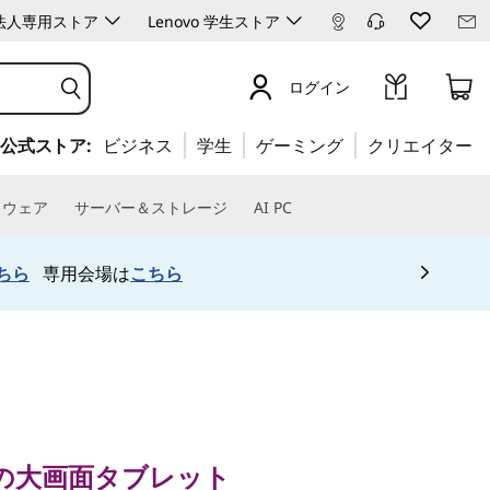
ro 法人専用ストア
Lenovo 学生ストア
ログイン
公式ストア:
ビジネス
学生
ゲーミング
クリエイター
トウェア
サーバー＆ストレージ
AI PC
ちら
専用会場は
こちら
画面タブレット
b Plus
の大画面タブレット