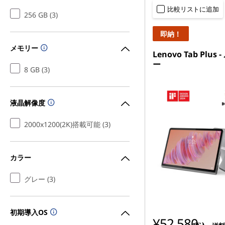
比較リストに追加
256 GB (3)
即納！
メモリー
Lenovo Tab Plus
ー
8 GB (3)
液晶解像度
2000x1200(2K)搭載可能 (3)
カラー
グレー (3)
初期導入OS
¥52,580