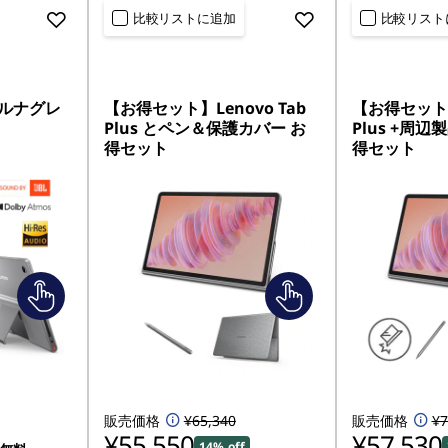
比較リストに追加
比較リスト
 - ルナグレ
【お得セット】Lenovo Tab
【お得セット】L
Plus とペン＆保護カバー お
Plus +周
得セット
得セット
販売価格
¥65,340
販売価格
¥7
¥55,550
¥57,530
14% off