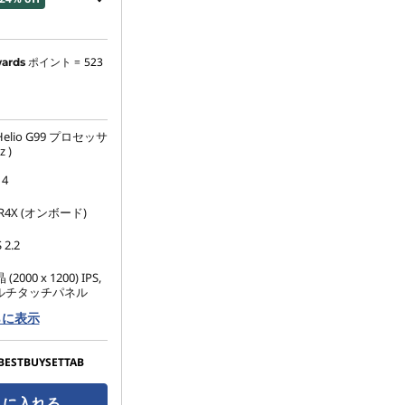
0
ポイント =
523
ards
:
-¥19,140
 Helio G99 プロセッサ
できません
z )
14
DR4X (オンボード)
 2.2
 (2000 x 1200) IPS,
, マルチタッチパネル
らに表示
BESTBUYSETTAB
トに入れる