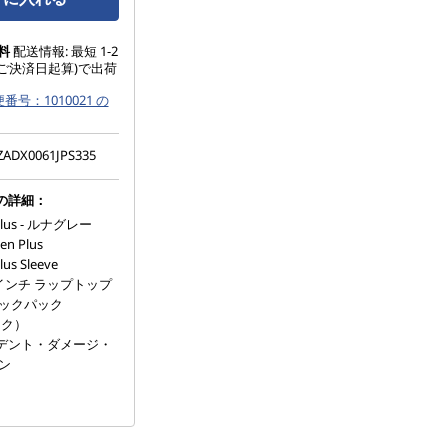
料
配送情報: 最短 1-2
ご決済日起算)で出荷
号：1010021 の
ZADX0061JPS335
の詳細：
 Plus - ルナグレー
en Plus
lus Sleeve
5.6インチ ラップトップ
ックパック
ック）
シデント・ダメージ・
ン