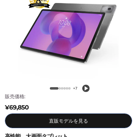
T
a
b
P
r
o
Lenovo Idea Tab Pro
+7
販売価格:
¥69,850
直販モデルを見る
高性能、大画面タブレット