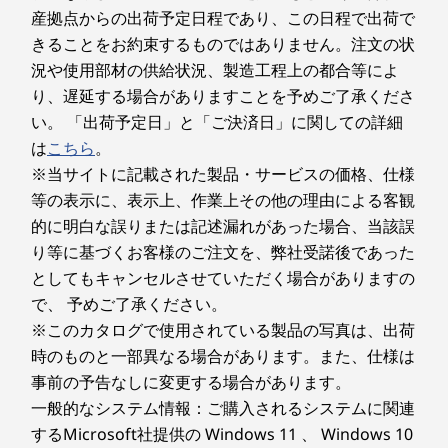
産拠点からの出荷予定日程であり、この日程で出荷で
きることをお約束するものではありません。注文の状
況や使用部材の供給状況、製造工程上の都合等によ
丸でかこって、即検索！
り、遅延する場合がありますことを予めご了承くださ
ホームボタンを長押しすると、
タブ
い。 「出荷予定日」と「ご決済日」に関しての詳細
Google「かこって検索」が起動します。
たら
は
こちら
。
あとは、検索したいものに指やLenovo
プを
※当サイトに記載された製品・サービスの価格、仕様
Tab Pen Plusの操作で円を描くだけ。タ
オ、
等の表示に、表示上、作業上その他の理由による客観
ブレットに表示されているものを即座に
ムボ
的に明白な誤りまたは記述漏れがあった場合、当該誤
検索できます。今いるアプリやコンテン
押し
り等に基づくお客様のご注文を、弊社受諾後であった
ツを離れることなく、簡単な操作で
で
としてもキャンセルさせていただく場合がありますの
Google検索を開始できます。
で、 予めご了承ください。
※このカタログで使用されている製品の写真は、出荷
時のものと一部異なる場合があります。また、仕様は
事前の予告なしに変更する場合があります。
瞬時に注釈を書き込み、
一般的なシステム情報：ご購入されるシステムに関連
するMicrosoft社提供の Windows 11 、 Windows 10