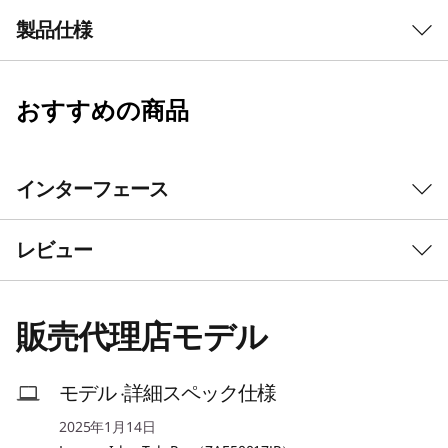
製品仕様
クリエイター応援
対象タブレット購入&応募で
おすすめの商品
OS
人気ペイントアプリ
CLIP STUDIO PAINT DEBUT
5,000名様
限定にプ
Android™ 14
レゼント！
プロセッサー
インターフェース
MediaTek Dimensity 8300 プロセッサー
対象タブレット
コード申請はこ
レビュー
を見る ▶
ちら ▶
メインメモリー
8GB
販売代理店モデル
フラッシュメモリー
256GB
モデル ·詳細スペック仕様
ディスプレイ
2025年1月14日
12.7型ワイドパネル (2944x1840ドット)