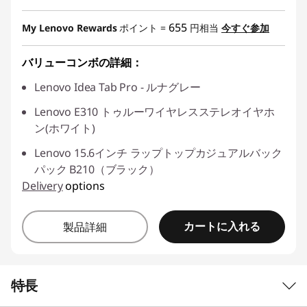
特別割引 :
-¥1,790
655
My Lenovo Rewards
ポイント =
円相当
今すぐ参加
または
バリューコンボの詳細：
Eクーポン割引 :
-¥6,050
Lenovo Idea Tab Pro - ルナグレー
*特典の併用はできません
Lenovo E310 トゥルーワイヤレスステレオイヤホ
Eクーポンコード :
BESTBUYSETTAB
ン(ホワイト)
Lenovo 15.6インチ ラップトップカジュアルバック
パック B210（ブラック）
Delivery
options
カートに入れる
製品詳細
特長