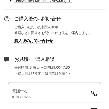
Lenovo Idea Tab Pro（ZAE50017JP）
本体カラー
ルナグレー
ご購入後のお問い合せ
本体寸法 (W×D×H)mm
ご購入いただいた製品のサポート、
修理などに関するお問い合わせ先をご案内します。
約 291.8x189.1x6.9mm
購入後のお問い合わせ
次世代ソリューションで
本体質量
学習とエンターテインメ
約 620g
1
-
パワーボタン
お見積 · ご購入相談
ントの体験を高める
バッテリー 使用時間
受付時間: 月曜日～金曜日9:00-17:30
約 11時間
2
-
microSDメディアカードリーダー
Lenovo Idea Tab Pro は、MediaTek Dimensity
（祝日および年末年始休業日を除く）
プロセッサーと Google Gemini の AI 機能を搭載
製品仕様書
して、学習とエンターテインメントの体験を高め
3
-
USB 3.2 Type-Cポート(DP-Out対応)
2025年1月8日
ます。美しい 12.7 型 3K ディスプレイで鮮やかで
電話する
Lenovo Idea Tab Pro（ZAE40096JP）
精細な映像を楽しみながら、4 つの JBL スピーカ
0120-68-6200
4
-
キーボード位置決め用穴
ーで臨場感あふれるサウンドを提供します。長時
注記:
間持続するバッテリーと急速充電により、いつで