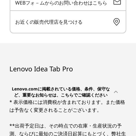
WEBフォ－ムからのお問い合わせはこちら
＊発売時のOSバージョンです。出荷時OSバージョンは生
も快適に使えます。
5
-
スマートコネクター
産時期によりアップグレードされる場合があります。
お近くの販売代理店を見つける
6
-
ボリュームボタン
Lenovo Idea Tab Pro
※キーボードパックはオプションです。
Lenovo.comに掲載されている価格、条件、保守な
ど、重要なお知らせは、こちらでご確認ください
* 表示価格には消費税が含まれております。また価格
は予告なく変更されることがございます。
**出荷予定日は、その時点での在庫・生産状況の予
測、ならびに最短のご決済日起算にもとづく、弊社生