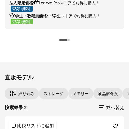
法人限定価格:
Lenovo Proストアでお得に購入！
登録 (無料)
学生・教職員価格:
学生ストアでお得に購入！
登録 (無料)
Original Price 69850.00 JPY Discounted Price
Original Price 78100.00 JPY Discounted Price
直販モデル
絞り込み
ストレージ
メモリー
液晶解像度
検索結果 2
並べ替え
比較リストに追加