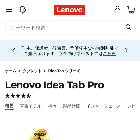
L
メインコンテンツにスキップする
e
n
Currently displaying item 4 of 5
o
学生、保護者、教職員、予備校生なら特別割引で
ご購入頂けます！学生向け学生ストアは
こちら
v
o
ホーム
>
タブレット
>
Idea Tab シリーズ
Lenovo Idea Tab Pro
I
d
概要
直販モデル
特長
製品仕様
インターフェース
レビ
e
a