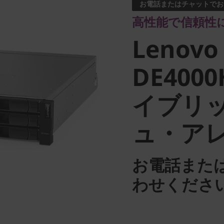
Lenovo
お電話またはチャットでお
高性能で信頼性
ThinkSy
Lenovo
DE4000H
DE4000
イブリ
イブリッ
ュ・ア
シュ・ア
お電話また
わせくださ