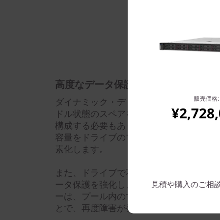
高度なデータ保護機能
販売価格:
ダイナミック・ディスク・プール（DDP
¥2,728
ドル状態のスペアを管理する必要がなく、
構成する必要もありません。DDPは、デ
容量をドライブのプールに分散させ、従来
素化します。
また、ドライブで不具合が発生した後の
ータ保護を強化します。DDP ダイナ
見積や購入のご相談は: 
ーは、プール内のすべてのドライブを使
とで、再度障害が発生する可能性を低減