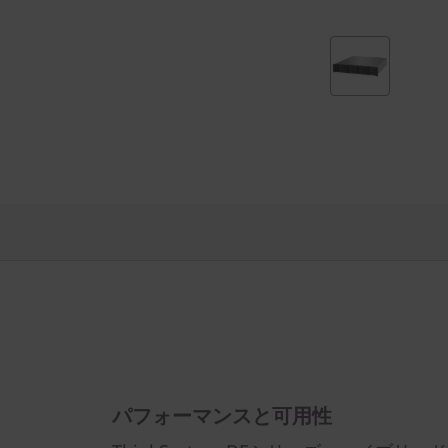
0
0
H
2
U
1
2
L
F
F
パフォーマンスと可用性