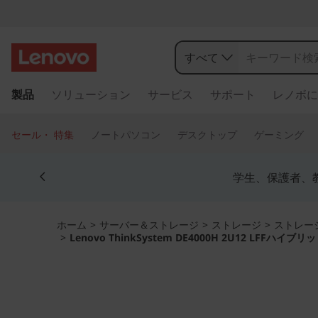
L
e
すべて
n
メ
製品
ソリューション
サービス
サポート
レノボに
イ
o
ン
コ
v
セール・ 特集
ノートパソコン
デスクトップ
ゲーミング
ン
o
テ
Currently displaying item 4 of 5
ン
学生、保護者、
T
ツ
に
h
ス
ホーム
>
サーバー＆ストレージ
>
ストレージ
>
ストレー
>
Lenovo ThinkSystem DE4000H 2U12 LFF
キ
i
ッ
プ
n
す
る