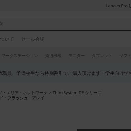
Lenovo P
ついて
セール会場
ワークステーション
周辺機器
モニター
タブレット
ソフ
教職員、予備校生なら特別割引でご購入頂けます！学生向け学
ジ・エリア・ネットワーク
>
ThinkSystem DE シリーズ
ハイブリッド・フラッシュ・アレイ
高性能で信頼性に