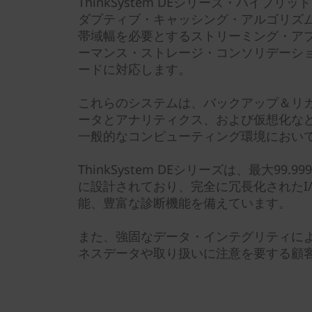
ハ
ThinkSystem DEシリーズ・ハイブ
ダプティブ・キャッシング・アルゴリズム
イ
帯域幅を必要とするストリーミング・ア
ーマンス・ストレージ・コンソリデーシ
ブ
ードに対応します。
リ
これらのシステムは、バックアップ＆リカ
ータとアナリティクス、および仮想化な
ッ
一般的なコンピューティング環境におい
ド
ThinkSystem DEシリーズは、最大99
に設計されており、完全に冗長化されたI
・
能、豊富な診断機能を備えています。
フ
また、強固なデータ・インテグリティに
ネスデータや取り扱いに注意を要する顧
ラ
ッ