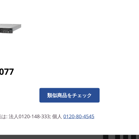
）テクノロジーにより、アイ
,077
システム拡張時にRAIDを再
ータ・パリティ情報とスペア
のRAIDグループの管理を簡
類似商品をチェック
リビルドを高速化することでデ
ミック・リビルド・テクノロジ
法人0120-148-333; 個人
0120-80-4545
用して高速なリビルドを行うこ
します。