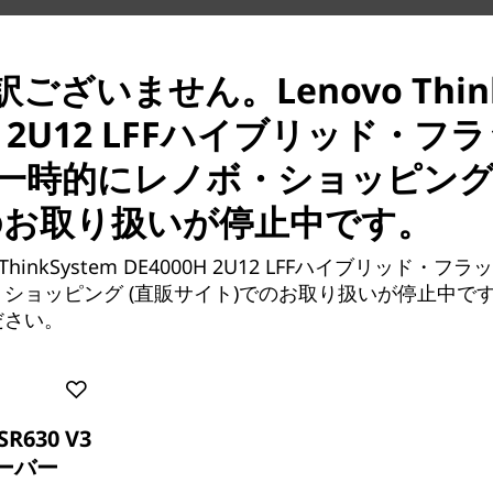
ございません。Lenovo Think
0H 2U12 LFFハイブリッド・
実証済みのシンプルさ
一時的にレノボ・ショッピング
ThinkSystem DEシリ
ールにより、拡張は簡単で、
のお取り扱いが停止中です。
せん。
 ThinkSystem DE4000H 2U12 LFFハイブリッド・
構成を拡張する柔軟性、カス
ショッピング (直販サイト)でのお取り扱いが停止中で
ータ配置の完全な制御により
ださい。
最大限に高めることができま
また、パフォーマンス向上の
な情報は、グラフィカルなパ
SR630 V3
供されます。
ーバー