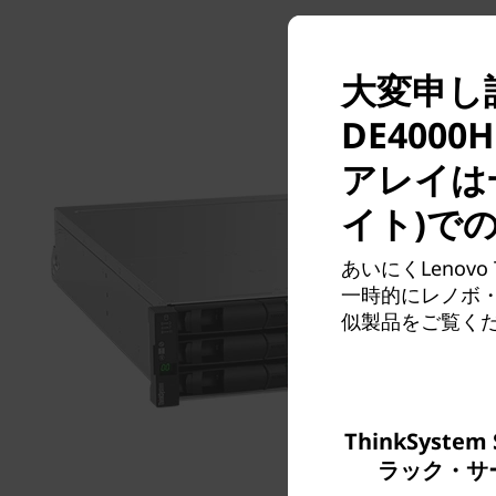
シ
ュ
大変申し訳
・
DE400
ア
アレイは
イト)で
レ
あいにくLenovo
イ
一時的にレノボ・
似製品をご覧く
ThinkSystem 
ラック・サ