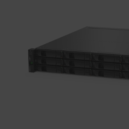
k
S
y
s
t
e
m
D
E
4
0