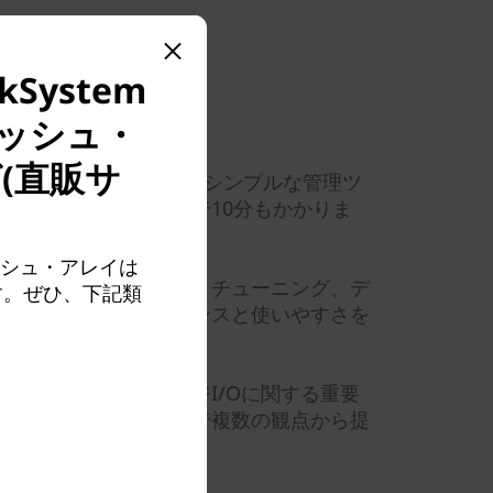
System
フラッシュ・
(直販サ
ーズのモジュラー設計と付属のシンプルな管理ツ
データ処理を始めるまで10分もかかりま
フラッシュ・アレイは
タム・パフォーマンス・チューニング、デ
す。ぜひ、下記類
、管理者はパフォーマンスと使いやすさを
す。
ために必要なストレージI/Oに関する重要
フォーマンス・ツールで複数の観点から提