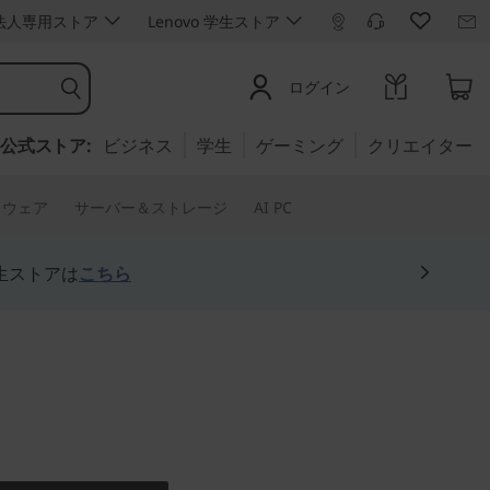
ro 法人専用ストア
Lenovo 学生ストア
ログイン
公式ストア:
ビジネス
学生
ゲーミング
クリエイター
トウェア
サーバー＆ストレージ
AI PC
生ストアは
こちら
優れ、シンプル