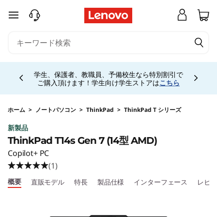
T
メインコンテンツにスキップする
h
i
Currently displaying item 4 of 5
n
学生、保護者、教職員、予備校生なら特別割引で
ご購入頂けます！学生向け学生ストアは
こちら
k
P
ホーム
>
ノートパソコン
>
ThinkPad
>
ThinkPad T シリーズ
新製品
a
ThinkPad T14s Gen 7 (14型 AMD)
d
Copilot+ PC
(1)
T
概要
直販モデル
特長
製品仕様
インターフェース
レビ
1