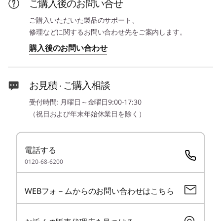
ご購入後のお問い合せ
2
-
USB 5Gbps (Type-A/USB 3.2 Gen 1/Always On)
その他のセキュリティ機能
パワーオン パスワード、スーパーバイザー パスワード、
ご購入いただいた製品のサポート、
システム マネジメント パスワード、ハードディスク パス
修理などに関するお問い合わせ先をご案内します。
3
-
Thunderbolt 4 (Type-C/USB4/USB PD/DP Alt Mode)
ワード(NVMe パスワード)、ケーブルロックスロット
購入後のお問い合わせ
(2.5x6mm)
4
-
ケーブルロックスロット
メモリー*
お見積 · ご購入相談
オンボード: 16GB/24GB/32GB/64GB 最大64GB
5
-
HDMI
受付時間: 月曜日～金曜日9:00-17:30
メモリースロット数
（祝日および年末年始休業日を除く）
0
6
-
USB 10Gbps (Type-C/USB 3.2 Gen 2/USB PD/DP Alt
Mode)
薄型・軽量
スリ
電話する
ストレージ*
スリムなデザイン
0120-68-6200
256GB/512GB/1TB/2TB SSD
で、高い生産性を
7
-
Thunderbolt 4 (Type-C/USB4/USB PD/DP Alt Mode)
ン
実現
光学ドライブ
WEBフォ－ムからのお問い合わせはこちら
なし
8
-
マイクロホン/ヘッドホン・コンボ・ジャック
スリ
ThinkPad T14s Gen 7は、軽量で薄型の洗
ザイ