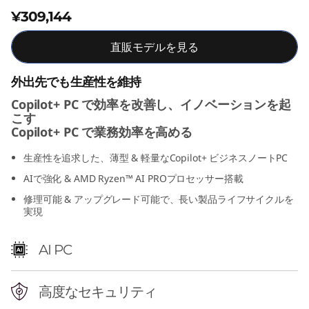
M
¥309,144
D
直販モデルを見る
)
外出先でも生産性を維持
Copilot+ PC で効率を改善し、イノベーションを起
こす
Copilot+ PC で業務効率を高める
生産性を追求した、薄型 & 軽量なCopilot+ ビジネスノートPC
AIで強化 & AMD Ryzen™ AI PROプロセッサー搭載
修理可能 & アップグレード可能で、長い製品ライフサイクルを
実現
AI PC
高度なセキュリティ