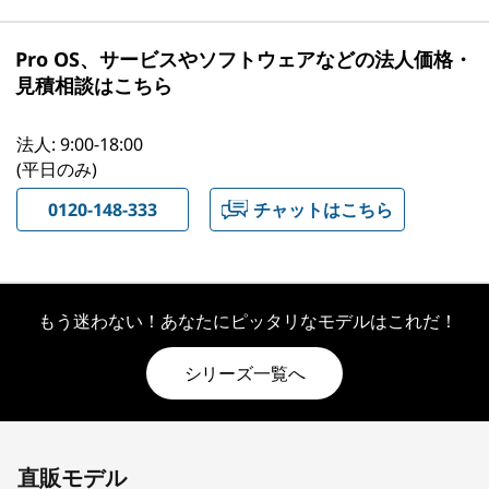
Pro OS、サービスやソフトウェアなどの法人価格・
見積相談はこちら
法人: 9:00-18:00
(平日のみ)
0120-148-333
チャットはこちら
もう迷わない！あなたにピッタリなモデルはこれだ！
シリーズ一覧へ
Original Price 548240.00 JPY Discounted Pric
Original Price 652740.00 JPY Discounted Pric
Original Price 685740.00 JPY Discounted Pric
直販モデル