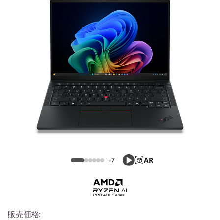
4
s
G
e
n
7
ThinkPad T14s Gen 7 (14型 AMD)
(
1
AR
+7
4
型
A
販売価格: