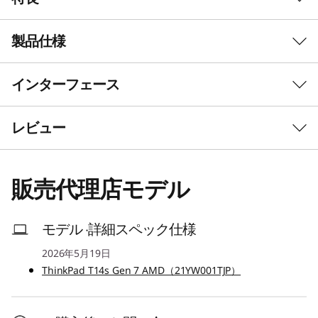
製品仕様
圧倒的なパフォーマンス
生産性を新たなレベルへ
インターフェース
初期導入済OS*
ThinkPad T14s Gen 7 AMD は、AMD Ryzen™ AI
PROプロセッサーを搭載した薄型・軽量の高性能
Windows 11 Pro 64bit
レビュー
ノートPCで、AIで加速する作業の基準をさらに
その他のエディション選択可能
高め、長時間のバッテリー駆動、エンタープライ
ズグレードのセキュリティ、比類のない管理性を
プロセッサー*
販売代理店モデル
実現します。 さらに、ユーザーが交換可能なユ
AMD Ryzen AI 7 PRO 450 プロセッサー
ニット（CRU）により、ノートPCのライフサイ
AMD Ryzen AI 7 445 プロセッサー
クルを簡単に延長し、コストを削減できます。
AMD Ryzen AI 5 PRO 440 プロセッサー
モデル ·詳細スペック仕様
AMD Ryzen AI 5 430 プロセッサー
2026年5月19日
ThinkPad T14s Gen 7 AMD（21YW001TJP）
セキュリティ・チップ(TPM)
1
-
スマートカードリーダー（カスタマイズ
あり