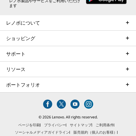
レノボ製品やサービスをご利用いただけ
ます
USB 5Gbps (USB 3.2 Gen 1/Always On) x 1
HDMI
マイクロホン/ヘッドホン・コンボ・ジャック
レノボについて
ワイヤレスWAN*
ショッピング
対応(4G LTE/5G Sub6)
サポート
ワイヤレスLAN
Wi-Fi 7対応 (IEEE802.11 be/ax/ac/a/b/g/n準拠)
リソース
Bluetooth****
ポートフォリオ
v5.4
ThinkPadの堅牢な設計
ビジネスを支える耐久性
イーサネット
なし
ThinkPad ノートパソコンの信頼性と耐久性のバ
© 2026 Lenovo. All rights reserved.
ランスを実現するため、米国国防総省のMIL-
オーディオ機能
ページを印刷
プライバシー
サイトマップ
ご利用条件
STD-810H規格を採用しています。12の基準、26
ソーシャルメディアガイドライン
販売規約（個人のお客様）
Dolby Atmos、Elevoc Voice
の手順、および200件を超える品質チェックを満