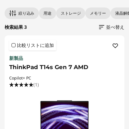
絞り込み
用途
ストレージ
メモリー
液晶解
検索結果 3
並べ替え
比較リストに追加
新製品
ThinkPad T14s Gen 7 AMD
Copilot+ PC
(1)