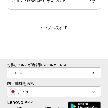
お近くの販売代理店を見つける
練されたプレミアムデザインのノートPC
ビデオ・チップ
ョン
です。機能性も妥協していない、パワフ
APU内蔵(AMD Radeon™ 860M グラフィックス)
を実現す
ルなCopilot+対応で高い生産性を実現し
APU内蔵(AMD Radeon™ 840M グラフィックス)
ます。
ディスプレイ*
トップへ戻る
14型 2.8K OLED(有機ELディスプレイ) (2880 x 1800) マル
チタッチ非対応, HDR 1000 True Black, 100%DCI-P3, 500
プライバシーと保護
nit, 120Hz, ブルーライト軽減パネル
ビジネスに不可欠なセキ
14型 WUXGA液晶 (1920 x 1200) IPS, 光沢なし, マルチタ
ッチパネル, 100%sRGB, 500 nit, 60Hz, 省電力
ュリティ
14型 WUXGA液晶 (1920 x 1200) IPS, 光沢なし, マルチタ
お得なメルマガ登録用Eメールアドレス
ッチパネル, 100%sRGB, 500 nit, 60Hz, Think Privacy
ThinkShieldセキュリティソリューションによる
Guard
メール
多層的な保護機能を備えています。トラステッド
14型 WUXGA液晶 (1920 x 1200) IPS, 光沢なし, マルチタ
プラットフォームモジュール（TPM） が、重要
国・地域を選択
ッチ非対応, 45%NTSC, 400 nit, 60Hz
なデータを暗号化します。生体認証により、指紋
JAPAN
センサーによる安全なログインと、IRカメラによ
インターフェース
る顔認証を実現します。
Lenovo APP
USB 5Gbps (USB 3.2 Gen 1/USB PD/DP Alt Mode) x 1
Thunderbolt 4 (USB4/USB PD/DP Alt Mode) x 2