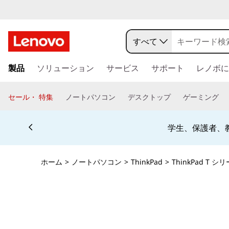
すべて
メ
製品
ソリューション
サービス
サポート
レノボに
イ
ン
コ
セール・ 特集
ノートパソコン
デスクトップ
ゲーミング
ン
テ
Currently displaying item 4 of 5
ン
学生、保護者、
ツ
に
ス
ホーム
>
ノートパソコン
>
ThinkPad
>
ThinkPad T シ
キ
ッ
プ
す
る