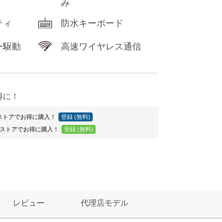
み
ティ
防水キーボード
ー駆動
高速ワイヤレス通信
得に！
Proストアでお得に購入！
登録 (無料)
ストアでお得に購入！
登録 (無料)
レビュー
代理店モデル