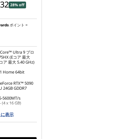
532
28% off
ポイント =
ards
re™ Ultra 9 プロ
5HX (Eコア 最大
Pコア 最大 5.40 GHz)
1 Home 64bit
eForce RTX™ 5090
U 24GB GDDR7
5-5600MT/s
 (4 x 16 GB)
らに表示