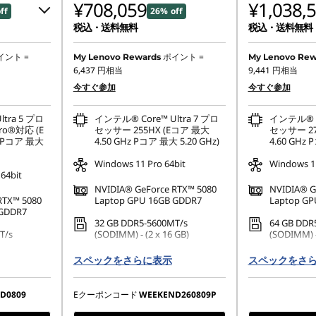
¥708,059
¥1,038,
ff
26% off
税込・送料無料
税込・送料無料
イント =
ポイント =
My Lenovo Rewards
My Lenovo Rew
6,437
円相当
9,441
円相当
今すぐ参加
今すぐ参加
tra 5 プロ
インテル® Core™ Ultra 7 プロ
インテル® Co
ro®対応 (E
セッサー 255HX (Eコア 最大
セッサー 27
z Pコア 最大
4.50 GHz Pコア 最大 5.20 GHz)
4.60 GHz 
Windows 11 Pro 64bit
Windows 1
64bit
NVIDIA® GeForce RTX™ 5080
NVIDIA® G
RTX™ 5080
Laptop GPU 16GB GDDR7
Laptop GP
 GDDR7
32 GB DDR5-5600MT/s
64 GB DDR
T/s
(SODIMM) - (2 x 16 GB)
(SODIMM) -
なし
なし
スペックをさらに表示
スペックをさ
D0809
Eクーポンコード
WEEKEND260809P