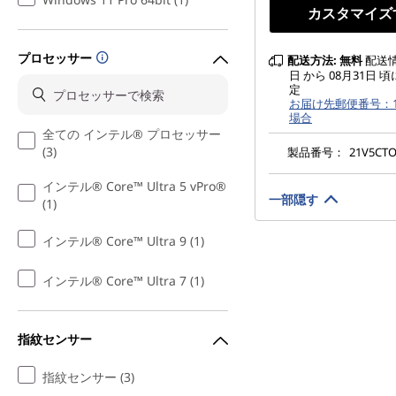
カスタマイズ
プロセッサー
配送方法:
無料
配送情報
日 から 08月31日 
定
お届け先郵便番号：10
場合
全ての インテル® プロセッサー
(3)
製品番号：
21V5CT
インテル® Core™ Ultra 5 vPro®
一部隠す
(1)
インテル® Core™ Ultra 9 (1)
インテル® Core™ Ultra 7 (1)
指紋センサー
指紋センサー (3)