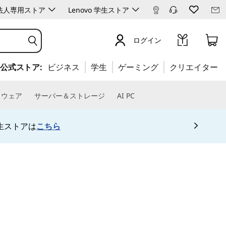
ro 法人専用ストア
Lenovo 学生ストア
ログイン
公式ストア:
ビジネス
学生
ゲーミング
クリエイター
トウェア
サーバー＆ストレージ
AI PC
生ストアは
こちら