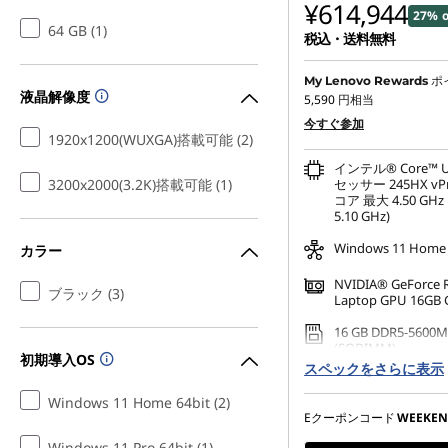
¥614,944
27% o
64 GB (1)
税込・送料無料
特別割引 :
-¥228,096
ポ
My Lenovo Rewards
液晶解像度
5,590
円相当
Eクーポン割引 :
-¥8,800
今すぐ参加
1920x1200(WUXGA)搭載可能 (2)
インテル® Core™ Ul
3200x2000(3.2K)搭載可能 (1)
セッサー 245HX vP
コア 最大 4.50 GH
5.10 GHz)
Windows 11 Home 
カラー
NVIDIA® GeForce 
ブラック (3)
Laptop GPU 16GB
16 GB DDR5-5600M
(SODIMM)
初期導入OS
スペックをさらに表示
なし
Windows 11 Home 64bit (2)
Eクーポンコード
WEEKEN
Windows 11 Pro 64bit (1)