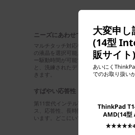
大変申し訳ご
ニーズにあわせてディスプレイを選
(14型 
マルチタッチ対応や詳細なUHDの解像度
販サイト
の液晶を選択可能。FHD IPS 省電力液
ー駆動時間が可能です。UHD HDR DOLBY 
あいにくThinkPa
と、洗練されたディテール、高い輝度で
でのお取り扱い
きます。
すばやい応答性
®
第11世代インテル
Core™ プロセッサ
ThinkPad T1
ス、応答性、長時間バッテリー駆動、圧
AMD(14型 
います。どこにいても優れたパフォーマ
4