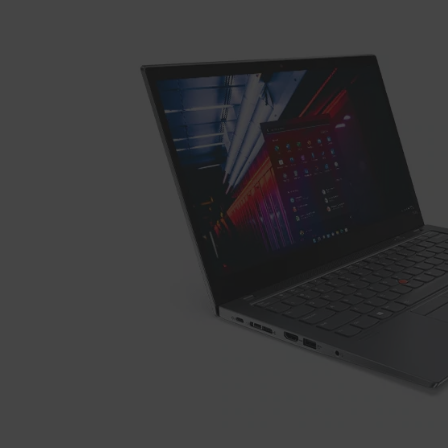
4
s
G
e
n
2
（
第
1
1
世