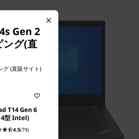
 Gen 2
ピング(直
。
ピング (直販サイト)
ad T14 Gen 6
14型 Intel)
4.5
(79)