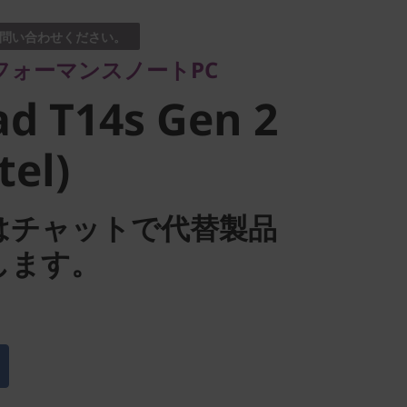
d T14s Gen
問い合わせください。
フォーマンスノートPC
tel)
d T14s Gen 2
tel)
はチャットで代替製品
します。