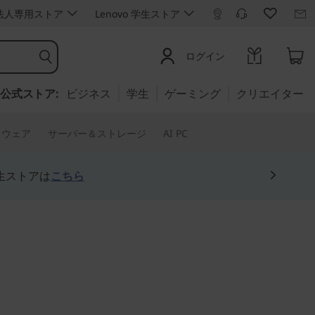
ro 法人専用ストア
Lenovo 学生ストア
ログイン
公式ストア:
ビジネス
学生
ゲーミング
クリエイター
トウェア
サーバー＆ストレージ
AI PC
生ストアは
こちら
ーマンスノートPC