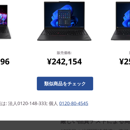
ビジネスの効率性と生産性
販売価格:
096
¥242,154
¥2
電源ボタンに統合した指紋リ
すると、Windows Hel
ンすることもできます。モダ
類似商品をチェック
時に起動させ、素早くインタ
受話・終話がワンタッチで実
ライン会議での利便性も高ま
法人0120-148-333; 個人
0120-80-4545
ートします。
厳しい品質テストによる高