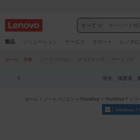
T
h
すべて
i
メ
製品
ソリューション
サービス
サポート
レノボに
イ
n
ン
コ
k
セール・ 特集
ノートパソコン
デスクトップ
ゲーミング
ン
P
テ
Currently displaying item 4 of 5
ン
学生、保護者、
a
ツ
に
d
ス
ホーム
>
ノートパソコン
>
ThinkPad
>
ThinkPad T シ
キ
T
ッ
プ
1
す
る