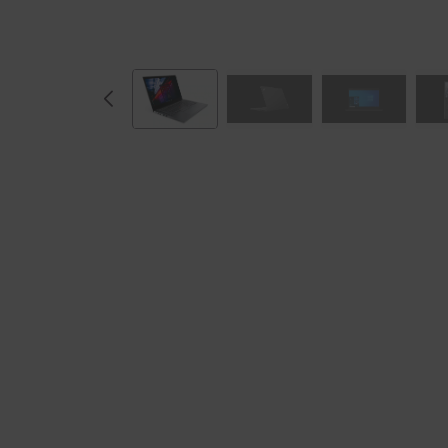
代
イ
ン
テ
ル
）