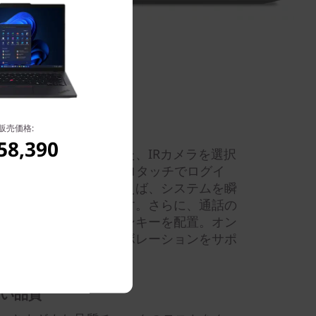
の向上
販売価格:
58,390
ーダーを搭載可能。また、IRカメラを選択
lo、顔認証機能を使って、ゼロタッチでログイ
ンスタンバイ機能を使えば、システムを瞬
ーネットに接続できます。さらに、通話の
施可能なファンクションキーを配置。オン
り、より効率的なコラボレーションをサポ
い品質