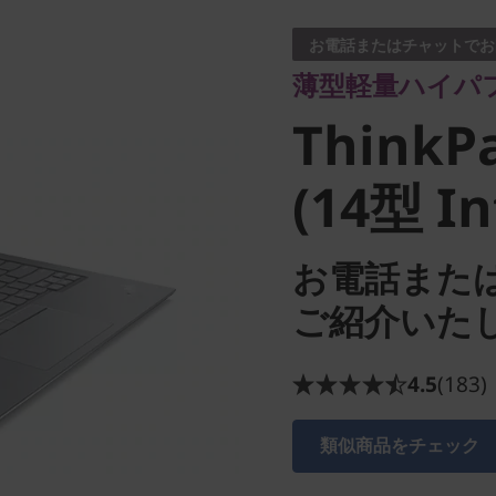
ThinkPa
お電話またはチャットでお
薄型軽量ハイパ
2 (14型 In
ThinkPa
(14型 In
お電話また
ご紹介いた
4.5
(183)
類似商品をチェック