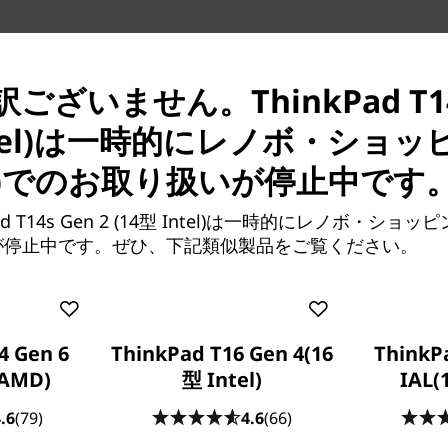
ざいません。ThinkPad T14s
択可能
Intel)は一時的にレノボ・ショッ
など、ニーズに合わせて14型
)でのお取り扱いが停止中です
晶を選択すると、長時間バッテリ
Vision IPS液晶を選択する
d T14s Gen 2 (14型 Intel)は一時的にレノボ・ショッ
、正確な色を実現することがで
が停止中です。ぜひ、下記類似製品をご覧ください。
ーを搭載して、パフォーマン
4 Gen 6
ThinkPad T16 Gen 4(16
ThinkP
倒的なビジュアルを兼ね備えて
AMD)
型 Intel)
IAL(
ンスを発揮します。
.6
(79)
4.6
(66)