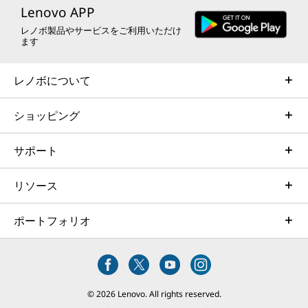
とCopilot+ により、よりスマートな働き方を実現
HDMIポートｘ1、コンボジャックｘ1、ケーブルロックス
Lenovo APP
します。 AIをデバイス上で直接処理すること
ロット（2.5x6mm）、SDカードリーダー (SD Express
レノボ製品やサービスをご利用いただけ
で、必要なサポートを即座に利用可能です。 ユ
7.0)、Nano-SIMカードスロット*1
ます
ーザーの利用傾向を学習し、メール作成のブラッ
シュアップからビジュアル制作まで、日常業務を
インターフェース(USBポート)
レノボについて
効率化します。 さらに、処理はすべてローカル
2x Thunderbolt 5 (Type-C/USB PD/DP Alt Mode)
環境で実行されるため、高速性とプライバシーを
Thunderbolt 4 (Type-C/USB4/USB PD/DP Alt Mode)
ショッピング
確保しながら、途切れることのないスムーズなワ
USB 10Gbps (Type-A/USB 3.2 Gen 2/Always On)
ークフローを実現します。
サポート
カードスロット
SDカードリーダー (SD Express 7.0)
リソース
WWAN
ポートフォリオ
5G Sub6搭載可能
ワイヤレス*1
WIFI 7搭載可能
© 2026 Lenovo. All rights reserved.
Bluetooth*1