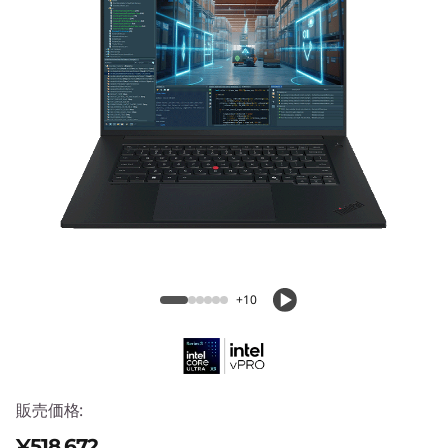
G
e
n
9
(
1
ThinkPad P1 Gen 9 (16型 Intel)
6
型
+10
I
n
販売価格:
t
¥518,672