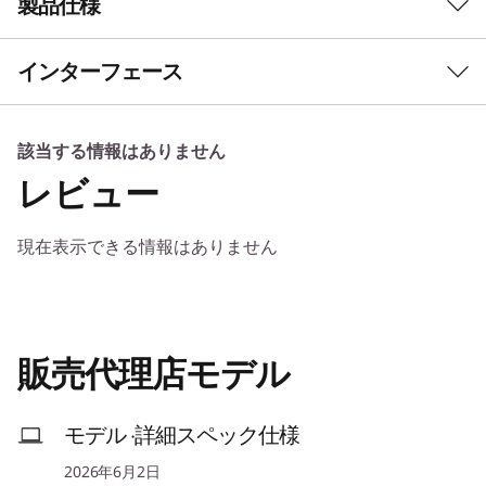
製品仕様
進化し続けるパフォーマンス
プレミアムなAI対応モ
インターフェース
バイルワークステーショ
初期導入済OS
Windows 11 Pro 64bit - Lenovoはビジネスに Windows
ン
11 Pro をお勧めします
該当する情報はありません
Windows 11 Home 64bit
ThinkPad P1 Gen 9は本格的なワークステーショ
レビュー
ン性能が求められる環境でも優れたパフォーマン
プロセッサー
®
スを発揮します。 インテル
Core™ Ultra シリー
現在表示できる情報はありません
®
インテル
Core™ Ultra 7/9/7X/9X シリーズ 3 Hプロセッ
ズ 3 プロセッサーを搭載し、NVIDIA RTX PRO™
サー
®
ディスクリートグラフィックスまたはインテル
Arc™ Pro 内蔵グラフィックスを選択可能。高負
NPU
荷なアプリケーションも快適に処理できます。さ
販売代理店モデル
CPU内蔵: インテル® AI Boost (最大50TOPS)
らに、Copilot+ によるAIアシスタンス機能を搭載
1
-
HDMI
し、日常業務の効率化をサポートします。
セキュリティー・チップ(TPM)
モデル ·詳細スペック仕様
あり（TPM2.0）
2
-
Thunderbolt™ 5(Type-C/USB PD/DP Alt Mode)
2026年6月2日