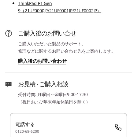
ThinkPad P1 Gen
その他のセキュリティー機能
9（21UF0000JP/21UF0001JP/21UF0002JP）
パワーオン パスワード、スーパーバイザー パスワード、
3
-
マイクロホン/ヘッドホン・コンボ・ジャック
システム マネジメント パスワード、ハードディスク パス
ワード(NVMe パスワード)、ケーブルロックスロット
4
-
Nano-SIMカードスロット(カスタマイズ)
ご購入後のお問い合せ
（2.5x6mm）
ご購入いただいた製品のサポート、
最大メモリー容量
修理などに関するお問い合わせ先をご案内します。
5
-
SDカードリーダー (SD Express 7.0)
最大96GB
購入後のお問い合わせ
LPDDR5X-8533
6
-
Thunderbolt 4(Type-C/USB PD/DP Alt Mode)
最大搭載メモリー数
お見積 · ご購入相談
1スロット
7
-
USB 10Gbps (Type-A/USB 3.2 Gen 2/Always On)
受付時間: 月曜日～金曜日9:00-17:30
ストレージタイプ
（祝日および年末年始休業日を除く）
無駄を省いた、パワフルな性能
より
M.2 PCIe NVMe SSD
8
-
ケーブルロックスロット
場所を選ばない働
圧
RAID構成*1
電話する
き方のために設計
0120-68-6200
RAID 0,1