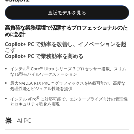
e
直販モデルを見る
l
高負荷な業務環境で活躍するプロフェッショナルのた
)
めに設計
Copilot+ PC で効率を改善し、イノベーションを起
こす
Copilot+ PC で業務効率を高める
®
インテル
Core™ Ultra シリーズ 3 プロセッサー搭載、スリム
な16型モバイルワークステーション
最大NVIDIA RTX PRO™ グラフィックスを搭載可能で、高度な
処理性能とビジュアル性能を提供
®
インテル vPro
に対応可能で、エンタープライズ向けの管理性
とセキュリティ強化を実現
AI PC