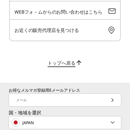
光学ドライブタイプ
軽量設計を採用したモバイルワークステ
WEBフォ－ムからのお問い合わせはこちら
Thin
なし
ーションは、会議、通勤、出張など、移
シリー
動の多い一日にも自然にフィットしま
限に活
お近くの販売代理店を見つける
ビデオ・チップ
す。 洗練されたデザインとプレミアム素
ォー
材により、高性能をよりスマートに持ち
®
CPU内蔵(Intel
Arc™ グラフィックス)
ンツ
運ぶことが可能です。
NVIDIA RTX PRO 1000 Blackwell Laptop GPU
なが
NVIDIA RTX PRO 2000 Blackwell Laptop GPU
トップへ戻る
ディスプレイ
16.0型 3.2K OLED (3200 x 2000) 、マルチタッチ対応(10
点)、ブルーライト軽減、ペン対応可能
インテリジェンスを、標準搭載
16.0型 WQUXGA IPS液晶 (3840 x 2400) 、ブルーライト軽
お得なメルマガ登録用Eメールアドレス
減、光沢なし
オンデバイスAIアクセ
メール
16.0型 WUXGA IPS液晶 (1920 x 1200) 、省電力、ブルー
ラレーション
ライト軽減、光沢なし
国・地域を選択
JAPAN
インターフェース(ポート)
専用ニューラルプロセッシングユニット（NPU）