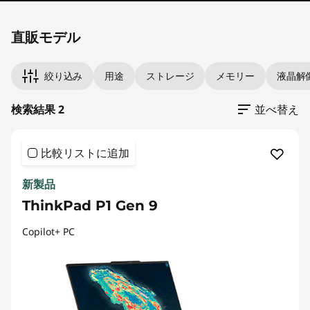
Original Price 955350.00 JPY Discounted Pric
Original Price 1205050.00 JPY Discounted Pri
直販モデル
絞り込み
用途
ストレージ
メモリー
液晶解
検索結果 2
並べ替え
比較リストに追加
新製品
ThinkPad P1 Gen 9
Copilot+ PC