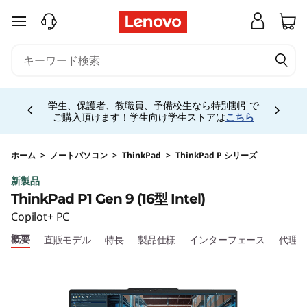
T
メインコンテンツにスキップする
h
i
Currently displaying item 4 of 5
n
学生、保護者、教職員、予備校生なら特別割引で
ご購入頂けます！学生向け学生ストアは
こちら
k
P
ホーム
>
ノートパソコン
>
ThinkPad
>
ThinkPad P シリーズ
新製品
a
ThinkPad P1 Gen 9 (16型 Intel)
d
Copilot+ PC
概要
直販モデル
特長
製品仕様
インターフェース
代理
P
1