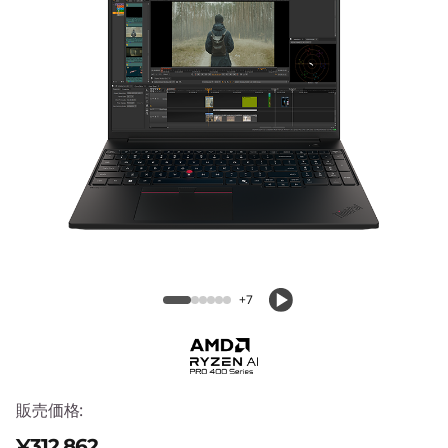
6
s
G
e
n
5
ThinkPad P16s Gen 5 AMD
A
M
+7
D
販売価格:
¥312,862