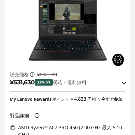
販売価格
¥802,780
¥531,630
税込・送料無料
33% off
Eクーポン割引 :
-¥271,150
4,833
My Lenovo Rewards
ポイント =
円相当
今すぐ参加
Eクーポンコード :
WEEKEND260809P
製品詳細：
AMD Ryzen™ AI 7 PRO 450 (2.00 GHz 最大 5.10
GHz)