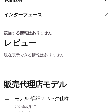
メインストリーム・モバイルワークステーション
ミッションクリティカ
インターフェース
ルなワークロードに対応
初期導入済OS
Windows 11 Pro (64bit) - Lenovoはビジネスに Windows
Lenovo ThinkPad P16s Gen 5 AMDは、2kg未満
11 Pro をお勧めします
該当する情報はありません
の軽量な16型の筐体で、メインストリーム・ワー
Windows 11 Home (64bit)
レビュー
クステーション並みのパフォーマンスを実現して
います。AMD Ryzen™ AI PRO 400 シリーズ プロ
プロセッサー
セッサ、専用のニューラル・プロセッシング・ユ
現在表示できる情報はありません
AMD Ryzen™ AI PRO 400 シリーズ プロセッサー
ニット（NPU）、およびオプションの NVIDIA
RTX PRO™ グラフィックスを搭載しており、モビ
NPU
リティを損なうことなく、AI 対応のワークフロ
APU内蔵: AMD Ryzen™ AI (最大50TOPS)
ーやプロフェッショナル向けアプリケーションを
販売代理店モデル
簡単に処理できます。
1
-
スマートカードリーダー(カスタマイズ)
セキュリティー・チップ(TPM)
あり（TPM2.0）
モデル ·詳細スペック仕様
2
-
SDカードリーダー (SD Express 7.0)(カスタマイズ)
その他のセキュリティー機能
2026年6月2日