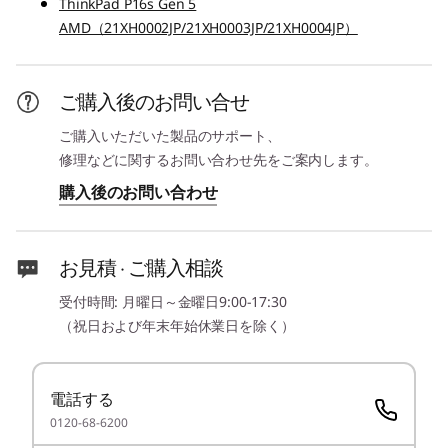
ThinkPad P16s Gen 5
パワーオン パスワード、スーパーバイザー パスワード、
3
-
Nano-SIMカードスロット(カスタマイズ)
AMD（21XH0002JP/21XH0003JP/21XH0004JP）
システム マネジメント パスワード、ハードディスク パス
ワード(NVMe パスワード)、ケーブルロックスロット
（2.5x6mm）
4
-
USB 5Gbps (Type-A/USB 3.2 Gen 1)
ご購入後のお問い合せ
最大メモリー容量
ご購入いただいた製品のサポート、
最大96GB LPDDR5X-8533
5
-
イーサネット・コネクター (RJ-45)
修理などに関するお問い合わせ先をご案内します。
購入後のお問い合わせ
最大搭載メモリー数（スロット数）
6
-
ケーブルロックスロット
1スロット
お見積 · ご購入相談
ストレージタイプ
7
-
HDMI
M.2 PCIe NVMe SSD
受付時間: 月曜日～金曜日9:00-17:30
（祝日および年末年始休業日を除く）
RAID構成
8
-
Thunderbolt 4(Type-C/USB PD/DP Alt Mode)
なし
電話する
9
-
USB 5Gbps (Type-A/USB 3.2 Gen 1/Always On)
光学ドライブタイプ
0120-68-6200