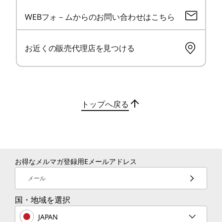
なし
AMD Ryzen™ AI PROのパフ
プロ
高
10
-
マイクロホン/ヘッドホン・コンボ・ジャック
WEBフォ－ムからのお問い合わせはこちら
ォーマンス
ビデオ・チップ
実際のワークフロ
ィ
AMD Radeon™ グラフィックス（APUに内蔵）
ーに合わせて構築
お近くの販売代理店を見つける
NVIDIA RTX PRO 500 Blackwell Laptop GPU
NVIDIA RTX PRO 1000 Blackwell Laptop GPU
AIアクセラレーション機能を内蔵した
ユー
NVIDIA RTX PRO 2000 Blackwell Laptop GPU
AMD Ryzen™ AI PRO 400 シリーズ プロ
フィ
セッサを搭載して、複雑なタスクも容易
Rad
ディスプレイ
に処理し、次世代のAI生産性を提供しま
トップへ戻る
作を効
16.0型 2.8K OLED (2880 x 1800) 、500nit、ブルーライト
す。 一日を通して、あらゆる作業が高速
RTX
軽減、光沢なし
で、応答性が良く、効率的に進みます。
の高
16.0型 WUXGA IPS液晶 (1920 x 1200) 、マルチタッチ対
ング
応(10点)、500nit、省電力、ブルーライト軽減、光沢なし
16.0型 WUXGA IPS液晶 (1920 x 1200) 、400nit、光沢な
お得なメルマガ登録用Eメールアドレス
し
メール
インターフェース(ポート)
国・地域を選択
Copilot+ 対応のオンデバイスAI
HDMIポートｘ1、コンボジャックｘ1、ケーブルロックス
内蔵AIアクセラレーシ
ロット（2.5x6mm）、イーサネットコネクター(RJ-45)、
JAPAN