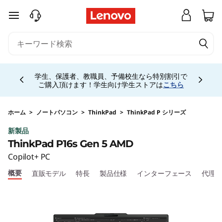
T
メインコンテンツにスキップする
h
i
Currently displaying item 4 of 5
n
学生、保護者、教職員、予備校生なら特別割引で
ご購入頂けます！学生向け学生ストアは
こちら
k
P
ホーム
>
ノートパソコン
>
ThinkPad
>
ThinkPad P シリーズ
新製品
a
ThinkPad P16s Gen 5 AMD
d
Copilot+ PC
概要
直販モデル
特長
製品仕様
インターフェース
代理
P
1