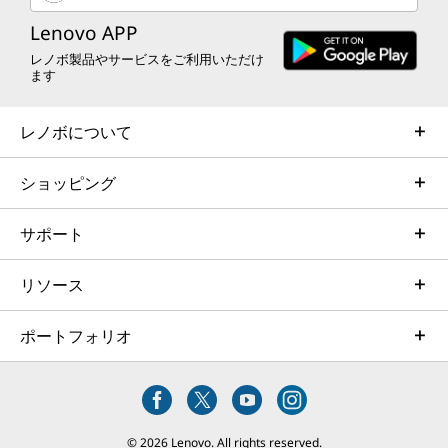
SDカードリーダー (SD Express 7.0)*1、Nano-SIMカード
ョン
Lenovo APP
スロット*1、スマートカードリーダー*1
レノボ製品やサービスをご利用いただけ
ます
専用のAMD XDNA™ 2 NPUにより、AIタスクをデ
インターフェース(USBポート)
バイス上で直接実行できるため、日常の作業がよ
2x Thunderbolt 4 (Type-C/USB4/USB PD/DP Alt Mode)
り高速で応答性の高いものになります。 Copilot+
レノボについて
USB 5Gbps (Type-A/USB 3.2 Gen 1/Always On)
対応により、AIアシスタンスがローカルで動作
USB 5Gbps (Type-A/USB 3.2 Gen 1)
し、適切なタイミングで提案を表示したり、日常
ショッピング
的なタスクを効率化したり、キーを1回押すだけ
WWAN*1
で即座に起動することができます。
サポート
5G Sub6搭載可能
ワイヤレス*1
リソース
WIFI 7
ポートフォリオ
Bluetooth*1
Bluetooth v5.4
イーサネット
© 2026 Lenovo. All rights reserved.