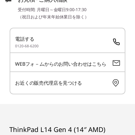
メモリースロット数
5
-
USB Type-C 3.2 Gen1
受付時間: 月曜日～金曜日9:00-17:30
2
（祝日および年末年始休業日を除く）
6
-
USB Type-C 3.2 Gen1
ストレージ*
256GB/512GB/1TB/2TB SSD
電話する
7
-
HDMI
0120-68-6200
光学ドライブ
なし
8
-
USB 3.2 Gen1
WEBフォ－ムからのお問い合わせはこちら
ビデオ・チップ
APU内蔵
9
-
マイクロホン/ヘッドホン・コンボ・ジャック
お近くの販売代理店を見つける
ディスプレイ*
快適に使える機能を搭載
14.0型 FHD IPS液晶 (1920 x 1080) 、マルチタッチ対応(10
10
-
スマートカードリーダー(オプション)
どこでも快適に使うことができる大型の
点)、光沢なし
TrackPadを搭載。FHD ウェブカメラ、Dolby
14.0型 FHD IPS液晶 (1920 x 1080) 、省電力、光沢なし
Audio™スピーカー、AIノイズ抑制技術Dolby
11
-
Nano SIMスロット(オプション)
14.0型 FHD IPS液晶 (1920 x 1080)、光沢なし
Voiceにより、オンライン会議も簡単に実施する
ThinkPad L14 Gen 4 (14″ AMD)
14.0型 HD TN液晶 (1366 x 768)、光沢なし
ことができます。