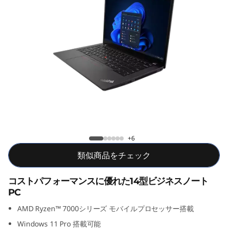
4
G
e
n
4
(
ThinkPad L14 Gen 4 AMD
1
+6
4
類似商品をチェック
″
コストパフォーマンスに優れた14型ビジネスノート
PC
A
AMD Ryzen™ 7000シリーズ モバイルプロセッサー搭載
M
Windows 11 Pro 搭載可能