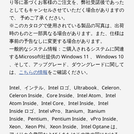
り等に基づくお客様のご注文を、弊社受諾後であった
きます。さらに、Wi-Fi 6Eや4G LTEが選択可能
10BASE-T/100BASE-TX/1000BASE-T
としてもキャンセルさせていただく場合がありますの
で、どこでも高速にインターネットアクセスがで
で、 予めご了承ください。
きます。
オーディオ機能
※このカタログで使用されている製品の写真は、出荷
Dolby Audio, Dolby Voice, 2mic+2スピーカー（キーボー
時のものと一部異なる場合があります。また、仕様は
ド面にスピーカー）
事前の予告なしに変更する場合があります。
一般的なシステム情報：ご購入されるシステムに関連
カメラ*
するMicrosoft社提供の Windows 11 、 Windows 10
インカメラ: 全てプライバシーシャッター付き
、そして、アップグレード、ダウングレードに関して
は、
こちらの情報
をご確認ください。
FHD 1080p RGB+IR Hybrid Webカメラ
FHD 1080p RGB Webカメラ
HD 720P RGB Webカメラ
Intel、インテル、Intel ロゴ、Ultrabook、Celeron、
Celeron Inside、Core Inside、Intel Atom、Intel
カードスロット
Atom Inside、Intel Core、Intel Inside、Intel
microSDメディアカードリーダー
Inside ロゴ、Intel vPro、Itanium、Itanium
Inside、Pentium、Pentium Inside、vPro Inside、
キーボード
Xeon、Xeon Phi、Xeon Inside、Intel Optane は、
フルサイズ･キーボード (6列)、89キー (Fnキー、PgUpキ