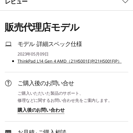
レビュー
その他のエディション選択可能
プロセッサー*
販売代理店モデル
AMD Ryzen™ 7 PRO 7730U モバイル・プロセッサー
AMD Ryzen™ 5 PRO 7530U モバイル・プロセッサー
AMD Ryzen™ 3 PRO 7330U モバイル・プロセッサー
モデル ·詳細スペック仕様
2023年05月09日
どこでもより多くのタスクをこなす
セキュリティ・チップ(TPM)
1
-
microSDメディアカードリーダー
ThinkPad L14 Gen 4 AMD（21H5001EJP/21H5001FJP）
あり
ThinkPad L14 Gen 4 は高性能コンピューティン
グのために設計されました。AMD Ryzen™ 7000
その他のセキュリティ機能
シリーズモバイルプロセッサとAMD Radeon™グ
2
-
USB 3.2 Gen1
ご購入後のお問い合せ
パワーオン パスワード、ハードディスク パスワード、ス
ラフィックスを搭載。高速なメモリとストレージ
ーパーバイザー パスワード、システム マネジメント パス
で、さまざまなタスクを快適に実行することがで
ご購入いただいた製品のサポート、
3
-
セキュリティキーホール
ワード、ケーブルロックスロット(2.5x6mm)
きます。また、長時間バッテリー駆動が可能で、
修理などに関するお問い合わせ先をご案内します。
電源を気にせずに使用することができます。
購入後のお問い合わせ
メモリー*
4
-
イーサネット・コネクター(RJ-45)
スロット: 8GB/16GB/32GB 最大64GB(DDR4)
お見積 · ご購入相談