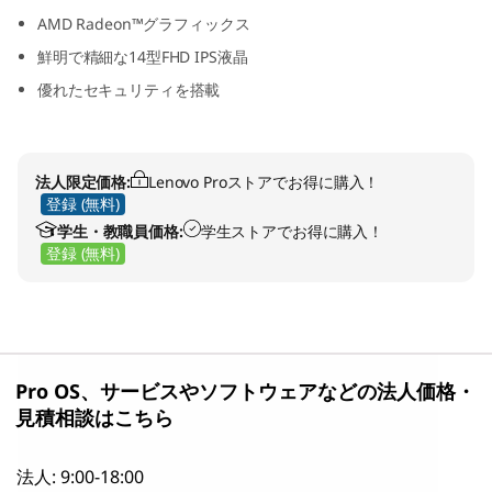
D
AMD Radeon™グラフィックス
鮮明で精細な14型FHD IPS液晶
)
優れたセキュリティを搭載
法人限定価格:
Lenovo Proストアでお得に購入！
登録 (無料)
学生・教職員価格:
学生ストアでお得に購入！
登録 (無料)
Pro OS、サービスやソフトウェアなどの法人価格・
見積相談はこちら
法人: 9:00-18:00