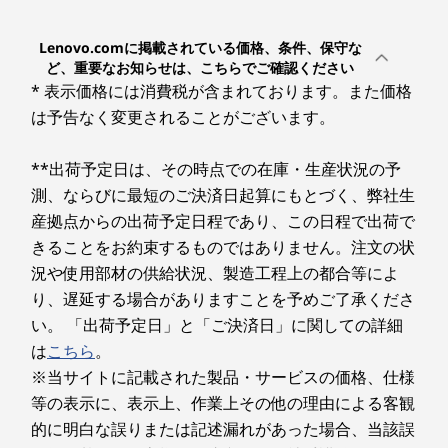
インターフェース
Lenovo.comに掲載されている価格、条件、保守な
USB Type-C 3.2 Gen 2 x2
ど、重要なお知らせは、こちらでご確認ください
USB 3.2 Gen 1 (Powered USB) x1
* 表示価格には消費税が含まれております。また価格
USB 3.2 Gen 1 x1
は予告なく変更されることがございます。
HDMI
マイクロホン/ヘッドフォン・コンボ・ジャック
**出荷予定日は、その時点での在庫・生産状況の予
RJ-45
測、ならびに最短のご決済日起算にもとづく、弊社生
ワイヤレスWAN*
産拠点からの出荷予定日程であり、この日程で出荷で
きることをお約束するものではありません。注文の状
対応(4G LTE Cat.16)
況や使用部材の供給状況、製造工程上の都合等によ
ワイヤレスLAN*****
り、遅延する場合がありますことを予めご了承くださ
Wi-Fi 6E対応 (IEEE802.11ax/ac/a/b/g/n準拠)
い。 「出荷予定日」と「ご決済日」に関しての詳細
は
こちら
。
Bluetooth****
※当サイトに記載された製品・サービスの価格、仕様
優れたコネクティビティ
v5.3
等の表示に、表示上、作業上その他の理由による客観
USB Type-CやHDMIなどのポートが充実してお
的に明白な誤りまたは記述漏れがあった場合、当該誤
り、必要なデバイスやデータに接続することがで
イーサネット