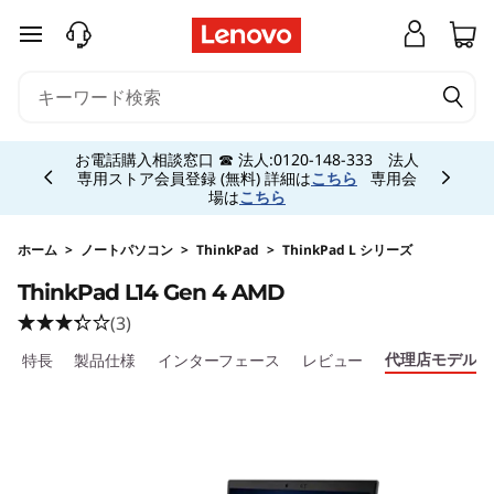
T
メインコンテンツにスキップする
h
i
Currently displaying item 5 of 5
n
お電話購入相談窓口 ☎ 法人:0120-148-333 法人
専用ストア会員登録 (無料) 詳細は
こちら
専用会
場は
こちら
k
P
ホーム
>
ノートパソコン
>
ThinkPad
>
ThinkPad L シリーズ
ThinkPad L14 Gen 4 AMD
a
(3)
d
代理店モデル
特長
製品仕様
インターフェース
レビュー
L
1