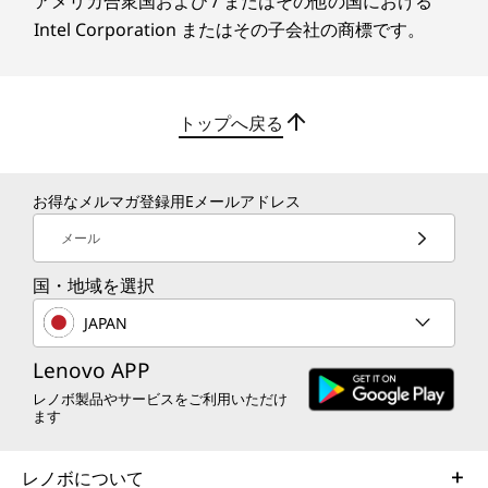
アメリカ合衆国および / またはその他の国における
優れたセキュリティ
ー、PgDnキー、Windowsキー)、JIS配列、TrackPoint、
Intel Corporation またはその子会社の商標です。
オプションで電源ボタン内蔵型のWindows Hello
ThinkPadクリックパッド カスタマイズによりバックライ
対応 指紋認証センサーやIRカメラを搭載可能。
ト付きキーボードも選択可能
指紋や顔認証により素早く安全にログインするこ
指紋センサー*
とができます。またプライバシー保護やセキュリ
トップへ戻る
ティ対策に有効な開閉式カメラカバーのプライバ
選択可能
シーシャッターを搭載しています。
ポインティング・デバイス
お得なメルマガ登録用Eメールアドレス
TrackPoint＋ThinkPadクリックパッド
メール
本体寸法(幅×奥行き×高さ)**
国・地域を選択
約 325.4x217x18.7mm~(最軽量構成の場合)
JAPAN
本体質量**
Lenovo APP
約1.4kg~
レノボ製品やサービスをご利用いただけ
ます
バッテリー*
固定式 3セル リチウムイオンポリマーバッテリー 63Whr
レノボについて