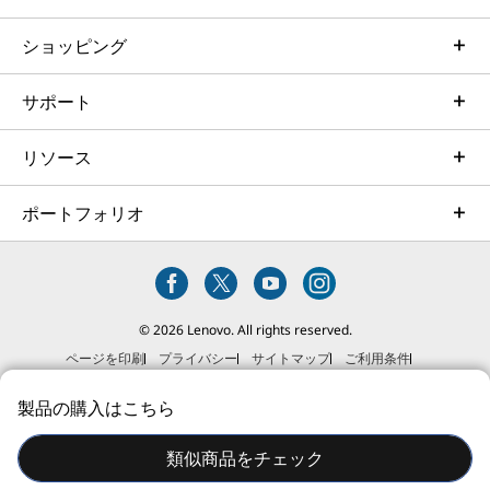
固定式 3セル リチウムイオンポリマーバッテリー 57Whr
固定式 3セル リチウムイオンポリマーバッテリー
ショッピング
46.5Whr
サポート
信頼できる品質
バッテリー駆動時間(JEITA2.0に基づく計測)***
最大 約20.8時間
12項目の米軍調達基準に準拠、さまざまな品質チ
リソース
ェックのテストをクリアして、過酷な利用環境に
本体カラー
耐えられるよう厳しい品質テストを繰り返してい
ポートフォリオ
ブラック
ます。落下テストや気温・気圧の変化、信号やデ
ィスプレイ部の開閉耐久性など、実際の使用状況
注記:
に即したテストを実施して、過酷な作業環境でも
お使いいただける高い品質をお届けします。
*カスタマイズによる選択
**構成により異なります
© 2026 Lenovo. All rights reserved.
****BluetoothのバージョンはOSのバージョンやWi-Fiモ
ページを印刷
プライバシー
サイトマップ
ご利用条件
ジュールベンダーの更新状況によって異なる場合がありま
ソーシャルメディアガイドライン
販売規約（個人のお客様）
製品の購入はこちら
す。
販売規約（法人のお客様）
特定商取引法に基づく表記
*****Windows 10ではWi-Fi 6Eはご利用いただけませ
類似商品をチェック
ん。Windows 11環境のみサポートされています。