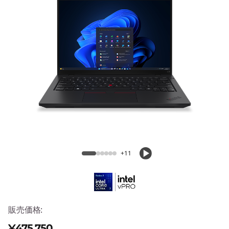
4
G
e
n
7
(
ThinkPad L14 Gen 7 (14型 Intel)
1
4
+11
型
I
販売価格:
n
¥475,750