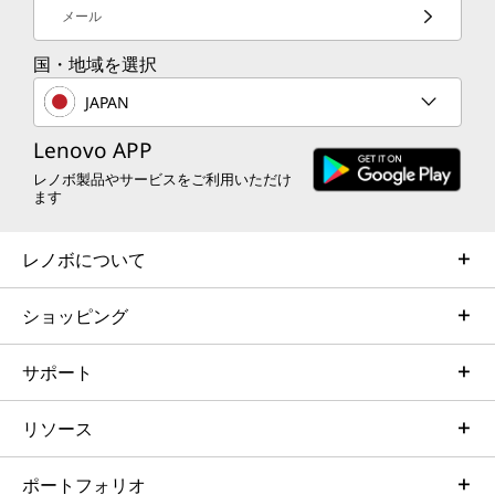
16.0型 WUXGA IPS液晶(1920 x 1200)、マルチタッチ対
メール
ュリティ
応、光沢なし
16.0型 WUXGA IPS液晶(1920 x 1200)、光沢なし
国・地域を選択
ThinkShieldセキュリティソリューションによる
インターフェース
JAPAN
マルチレベル保護機能を搭載しています。トラス
USB4 (Thunderbolt™ 4 対応)x 2
テッドプラットフォームモジュール（TPM）によ
Lenovo APP
USB 3.2 Gen 1 (Powered USB) x1
り、重要なデータを暗号化します。 生体認証に
レノボ製品やサービスをご利用いただけ
USB 3.2 Gen 1 x1
より、オプションの指紋センサーやIRカメラによ
ます
USB 2.0 x1
る顔認証を利用した安全なログインが可能です。
HDMI
インテル®のテクノロジーで、 AIで強化された脅
レノボについて
マイクロホン/ヘッドホン・コンボ・ジャック
威検知と防御を提供します。
RJ-45
ショッピング
ワイヤレスWAN*
サポート
対応(4G LTE)
ワイヤレスLAN*****
リソース
Wi-Fi 7対応 (IEEE802.11 be/ax/ac/a/b/g/n準拠)
ポートフォリオ