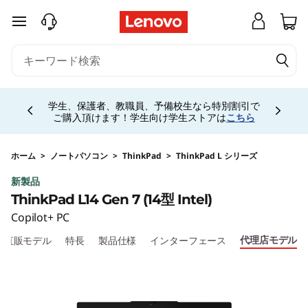
T
メインコンテンツにスキップする
h
i
Currently displaying item 4 of 5
n
学生、保護者、教職員、予備校生なら特別割引で
ご購入頂けます！学生向け学生ストアは
こちら
k
P
ホーム
>
ノートパソコン
>
ThinkPad
>
ThinkPad L シリーズ
新製品
a
ThinkPad L14 Gen 7 (14型 Intel)
d
Copilot+ PC
代理店モデル
直販モデル
特長
製品仕様
インターフェース
L
1