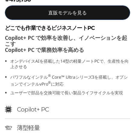
t
直販モデルを見る
e
どこでも作業できるビジネスノートPC
l
Copilot+ PC で効率を改善し、イノベーションを起
こす
)
Copilot+ PC で業務効率を高める
オンデバイスAIを搭載した14型の軽量ノートPCで、生産性を向
上させる
®
パワフルなインテル
Core™ Ultraシリーズ3を搭載し、オプシ
®
ョンでインテルvPro
に対応
ユーザーで部品を交換可能で長い製品ライフサイクルを実現
Copilot+ PC
薄型軽量