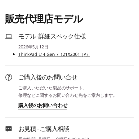
®
ます。 急速に作業を進められる環境を整え、常
インテル
Core™ Ultra 7 プロセッサー 355
に一歩先を行くことができます。
®
®
インテル
Core™ Ultra 5 vPro
Enterprise プロセッサー
販売代理店モデル
335
1
-
イーサネット・コネクター (RJ-45)
®
インテル
Core™ Ultra 5 プロセッサー 325
モデル ·詳細スペック仕様
®
®
インテル
Core™ Ultra 5 vPro
Enterprise プロセッサー
2
-
Thunderbolt 4 (USB4/USB PD/DP Alt Mode)
2026年5月12日
336H
ThinkPad L14 Gen 7（21X2001TJP）
®
®
インテル
Core™ Ultra 5 vPro
Enterprise プロセッサー
3
-
HDMI
332
ご購入後のお問い合せ
セキュリティ・チップ(TPM)
4
-
USB 5Gbps (Type-A/USB 3.2 Gen 1/Always On)
あり
ご購入いただいた製品のサポート、
修理などに関するお問い合わせ先をご案内します。
その他のセキュリティ機能
5
-
スマートカードリーダー（カスタマイズ）
購入後のお問い合わせ
パワーオン パスワード、ハードディスク パスワード、ス
ーパーバイザー パスワード、システム マネジメント パス
6
-
マイクロホン/ヘッドホン・コンボ・ジャック
ワード、ケーブルロックスロット(2.5x6mm)
お見積 · ご購入相談