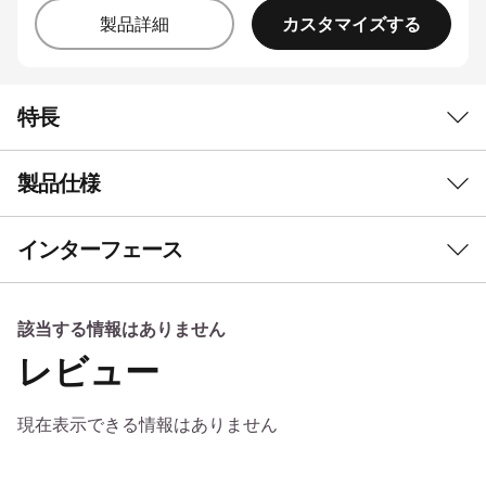
カスタマイズする
製品詳細
特長
製品仕様
よりスマートな体験を実現するオンデバイスAI
予測と自動化でユーザー
インターフェース
に適応するAI
初期導入済OS*
Windows 11 Pro 64bit
®
AI駆動型のインテル
Core™ Ultraシリーズ3プロ
その他のエディション選択可能
該当する情報はありません
セッサーとオプションでインテル vPro®を搭載
レビュー
したThinkPad L14 Gen 7 Copilot+ノートPCは、
プロセッサー*
高度なAIを組み入れて、タスク管理の強化、定型
®
®
インテル
Core™ Ultra 7 vPro
Enterprise プロセッサー
現在表示できる情報はありません
業務のプロセスの自動化、そしてインサイトのパ
365
ーソナライズを実現します。 ユーザーの好みを
®
インテル
Core™ Ultra 7 プロセッサー 356H
学習し、ワークロードをシームレスにサポートし