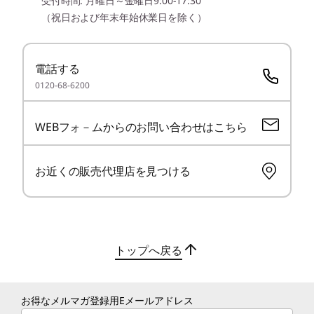
メモリー*
受付時間: 月曜日～金曜日9:00-17:30
7
-
USB 2.0
（祝日および年末年始休業日を除く）
高度なパフォーマンス
これ
スロット: 16GB/32GB 最大64GB
生産性をさらに向
I
メモリースロット数
8
-
USB 5Gbps (Type-A/USB 3.2 Gen 1)
上
電話する
2
0120-68-6200
9
-
ケーブルロックスロット
ストレージ*
®
インテル
Core™ Ultraシリーズ 3 プロセ
オプシ
256GB/512GB/1TB/2TB SSD
WEBフォ－ムからのお問い合わせはこちら
ッサーにより、生産性を高め、マルチタ
ーに
スクを容易に進めます。 優れたバッテリ
させ
光学ドライブ
ー駆動時間とより速い応答性を可能にし
性、包
お近くの販売代理店を見つける
なし
ます。AIエンジンがノートPCの全体的な
体の
状態とパフォーマンスを最適化するた
て一
ビデオ・チップ
め、アプリが素早く起動できます
CPU内蔵(インテル® Arc™グラフィックス)
CPU内蔵(インテル® グラフィックス)
トップへ戻る
ディスプレイ*
データとプライバシーを保護
16.0型 WUXGA IPS液晶(1920 x 1200)、省電力、光沢なし
お得なメルマガ登録用Eメールアドレス
ビジネスに不可欠なセキ