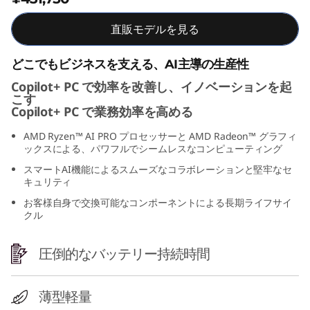
D
直販モデルを見る
)
どこでもビジネスを支える、AI主導の生産性
Copilot+ PC で効率を改善し、イノベーションを起
こす
Copilot+ PC で業務効率を高める
AMD Ryzen™ AI PRO プロセッサーと AMD Radeon™ グラフィ
ックスによる、パワフルでシームレスなコンピューティング
スマートAI機能によるスムーズなコラボレーションと堅牢なセ
キュリティ
お客様自身で交換可能なコンポーネントによる長期ライフサイ
クル
圧倒的なバッテリー持続時間
薄型軽量