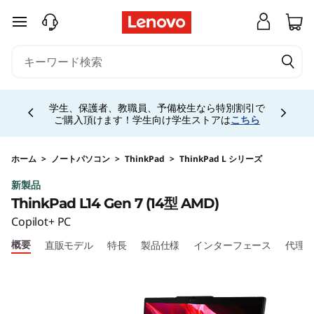
T
メインコンテンツにスキップする
h
i
Currently displaying item 4 of 5
n
学生、保護者、教職員、予備校生なら特別割引で
ご購入頂けます！学生向け学生ストアは
こちら
k
P
ホーム
>
ノートパソコン
>
ThinkPad
>
ThinkPad L シリーズ
新製品
a
ThinkPad L14 Gen 7 (14型 AMD)
d
Copilot+ PC
概要
直販モデル
特長
製品仕様
インターフェース
代理
L
1