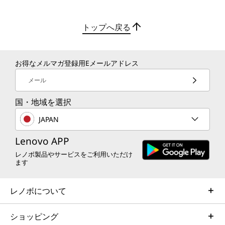
16.0型 WUXGA IPS液晶(1920 x 1200)、光沢なし
トップへ戻る
インターフェース
USB4 (Thunderbolt™ 4 対応)x 2
USB 3.2 Gen 1 (Powered USB) x1
お得なメルマガ登録用Eメールアドレス
USB 3.2 Gen 1 x1
USB 2.0 x1
メール
HDMI
国・地域を選択
マイクロホン/ヘッドホン・コンボ・ジャック
高度な保護機能とプライバシー
RJ-45
JAPAN
信頼できるセキュリティ
ワイヤレスWAN*
Lenovo APP
ThinkShieldの高度なセキュリティソリューショ
対応(4G LTE)
レノボ製品やサービスをご利用いただけ
ンによるマルチレベル保護機能を備えています。
ます
トラステッドプラットフォームモジュール
ワイヤレスLAN*****
（TPM）により、重要なデータを暗号化します。
Wi-Fi 7対応 (IEEE802.11 be/ax/ac/a/b/g/n準拠)
レノボについて
オプションの指紋センサーやIRカメラによる顔認
証により、安全なアクセスを実現します。さら
Bluetooth****
ショッピング
に、Webカメラ用プライバシーシャッターを搭載