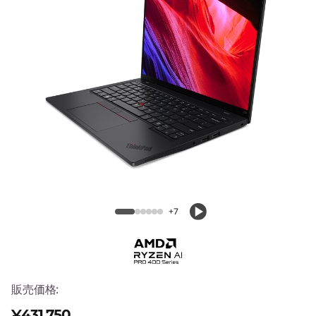
4
G
e
n
7
(
ThinkPad L14 Gen 7 (14型 AMD)
1
4
+7
型
A
販売価格:
M
¥431,750