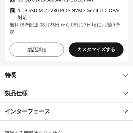
1 TB SSD M.2 2280 PCIe-NVMe Gen4 TLC OPAL
対応
無料
標準配送
08月21日 から 08月27日 頃にお届け予
定
カスタマイズする
製品詳細
特長
製品仕様
効率性を追求した設計
現代のワークフローを支
インターフェース
える、信頼のパートナー
初期導入済OS*
Windows 11 Pro 64bit
ThinkPad L14 Gen 7は、現代のプロフェッショ