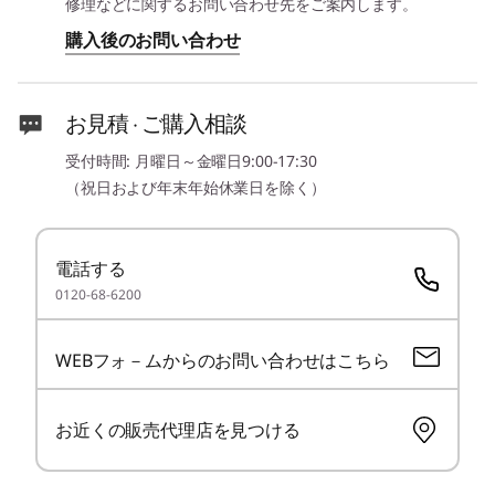
修理などに関するお問い合わせ先をご案内します。
購入後のお問い合わせ
メモリースロット数
Copilot + エクスペリエンス
5
-
スマートカードリーダー(カスタマイズ
2
AIの精度で、働き方を次
お見積 · ご購入相談
ストレージ*
のステージへ
6
-
マイクロホン/ヘッドホン・コンボ・ジャック
256GB/512GB/1TB/2TB SSD
受付時間: 月曜日～金曜日9:00-17:30
ThinkPad L14 Gen 7は、高度なAI機能によって支
（祝日および年末年始休業日を除く）
光学ドライブ
えられた Copilot+ 機能を搭載し、業務効率を新
7
-
USB 2.0
たなレベルへ引き上げます。リアルタイムの提案
なし
機能、定型業務の自動化、さらにワークフローに
電話する
8
-
USB 5Gbps (Type-C/USB 3.2 Gen 1)
ビデオ・チップ
合わせたパーソナライズされたインサイトを提供
0120-68-6200
します。さらに、Copilot+ はユーザーのニーズに
APU内蔵(AMD Radeon™ 860M グラフィックス)
応じて適応し、タスク管理を最適化することで、
APU内蔵(AMD Radeon™ 840M グラフィックス)
9
-
ケーブルロックスロット
WEBフォ－ムからのお問い合わせはこちら
1日を通した高い生産性を実現します。
ディスプレイ*
16.0型 WUXGA IPS液晶(1920 x 1200)、省電力、光沢なし
お近くの販売代理店を見つける
16.0型 WUXGA IPS液晶(1920 x 1200)、マルチタッチ対
応、光沢なし