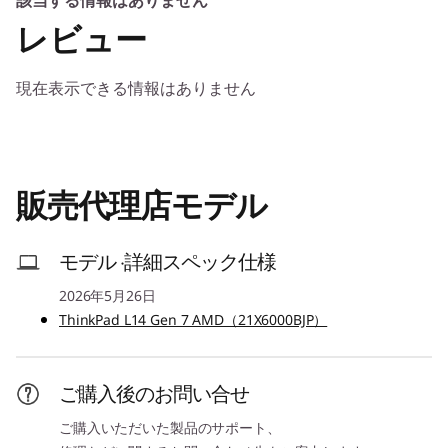
その他のエディション選択可能
該当する情報はありません
ナル向けに設計されており、日常業務のワークフ
レビュー
ローを効率化する14型ノートCです。AMD
プロセッサー*
Ryzen™ AI PROプロセッサーとAMD Radeon™ グ
AMD Ryzen™ AI 7 Pro 450 モバイル・プロセッサー
ラフィックスを搭載し、複雑なタスクも卓越した
現在表示できる情報はありません
AMD Ryzen™ AI 7 445 モバイル・プロセッサー
効率でスムーズに処理します。信頼性と携帯性を
AMD Ryzen™ AI 5 Pro 435 モバイル・プロセッサー
兼ね備え、場所を選ばずビジネスを支える理想的
AMD Ryzen™ AI 5 435 モバイル・プロセッサー
な一台です。
AMD Ryzen™ AI 5 430 モバイル・プロセッサー
販売代理店モデル
セキュリティ・チップ(TPM)
あり
1
-
イーサネット・コネクター (RJ-45)
モデル ·詳細スペック仕様
その他のセキュリティ機能
2026年5月26日
2
-
Thunderbolt 4(Type-C/USB PD/DP Alt Mode)
パワーオン パスワード、ハードディスク パスワード、ス
ThinkPad L14 Gen 7 AMD（21X6000BJP）
ーパーバイザー パスワード、システム マネジメント パス
ワード、ケーブルロックスロット(2.5x6mm)
3
-
HDMI
ご購入後のお問い合せ
メモリー*
ご購入いただいた製品のサポート、
スロット: 8GB/16GB/32GB 最大64GB
4
-
USB 5Gbps (Type-A/USB 3.2 Gen 1/Always On)