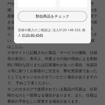
**出荷予定日は、その時点での在庫・生産状況の予
ーパーバイザー パスワード、システム マネジメント パス
4
-
USB 3.2 Gen 1
測、ならびに最短のご決済日起算にもとづく、弊社生
ワード、セキュリティ キーホール
産拠点からの出荷予定日程であり、この日程で出荷で
類似商品をチェック
最大メモリ容量
きることをお約束するものではありません。注文の状
5
-
HDMI
最大64GB
況や使用部材の供給状況、製造工程上の都合等によ
見積や購入のご相談は: 法人0120-148-333; 個
り、遅延する場合がありますことを予めご了承くださ
人
0120-80-4545
最大搭載メモリ数（スロット数
6
-
microSDメディアカードリーダー
い。 「出荷予定日」と「ご決済日」に関しての詳細
2
は
こちら
。
※当サイトに記載された製品・サービスの価格、仕様
7
-
Nano SIMカードスロット
ストレージ
厳しい品質テストによる高い品質
等の表示に、表示上、作業上その他の理由による客観
最大1TB SSD/ 2TB HDD
的に明白な誤りまたは記述漏れがあった場合、当該誤
12項目の米軍調達基準に準拠、さまざまな品質チ
8
-
イーサネットコネクター(RJ-45) (オプショナルです。 イ
り等に基づくお客様のご注文を、弊社受諾後であった
ェックのテストをクリアして、過酷な利用環境に
光学ドライブタイプ
ーサネットコネクター(RJ－45)なし構成の場合、USB
としてもキャンセルさせていただく場合がありますの
耐えられるよう厳しい品質テストを繰り返してい
なし
Type-Cアダプターやドッキングステーション経由で有
で、 予めご了承ください。
ます。落下テストや気温・気圧の変化、信号やデ
線LAN接続が可能です。)
ィスプレイ部の開閉耐久性など、実際の使用状況
※このカタログで使用されている製品の写真は、出荷
ビデオ・チップ
に即したテストを実施しライフサイクルを通じて
時のものと一部異なる場合があります。また、仕様は
®
®
i7/i5の場合、CPU内蔵(インテル
Iris
Xe グラフィック
9
-
スマートカードリーダー(一部構成でのみ選択可能)
過酷な作業環境でもお使いいただける高い品質を
事前の予告なしに変更する場合があります。
ス)