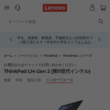
T
メインコンテンツにスキップする
h
i
Currently displaying item 4 of 5
n
学生、保護者、教職員、予備校生なら特別割引で
ご購入頂けます！学生向け学生ストアは
こちら
k
P
ホーム
>
ノートパソコン
>
ThinkPad
>
ThinkPad L シリーズ
お電話またはチャットでお問い合わせください。
a
ThinkPad L14 Gen 2 (第11世代インテル)
d
インターフェース
概要
特長
製品仕様
L
1