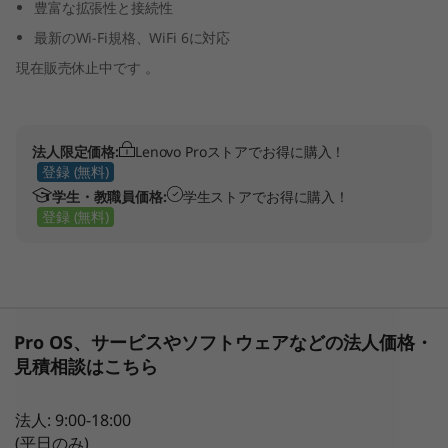
豊富な拡張性と接続性
イ
最新のWi-Fi規格、WiFi 6に対応
現在販売休止中です 。
ン
テ
法人限定価格:
Lenovo Proストアでお得に購入！
ル
登録 (無料)
学生・教職員価格:
学生ストアでお得に購入！
)
登録 (無料)
Pro OS、サービスやソフトウェアなどの法人価格・
見積相談はこちら
法人: 9:00-18:00
(平日のみ)