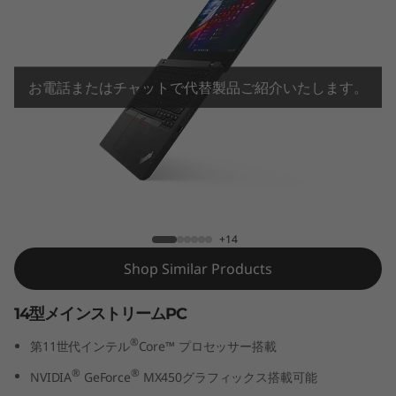
4
G
e
お電話またはチャットで代替製品ご紹介いたします。
n
2
(
ThinkPad L14 Gen 2 (第11世代インテル)
第
+14
1
Shop Similar Products
1
14型メインストリームPC
世
®
第11世代インテル
Core™ プロセッサー搭載
®
®
NVIDIA
GeForce
MX450グラフィックス搭載可能
代