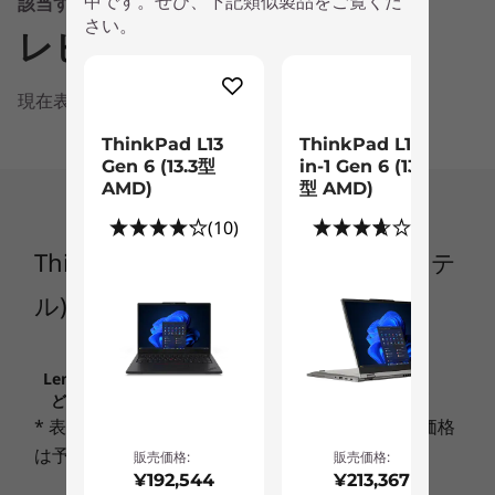
中です。ぜひ、下記類似製品をご覧くだ
11 Pro をお勧めします
該当する情報はありません
さい。
Windows 11 Home (64bit)
レビュー
Windows 10 Pro 64bit (Windows 11 Pro 64bit ダウング
コンパクトな筐体にパフォーマンスを凝縮
レード権行使)
現在表示できる情報はありません
Windows 10 Pro 64bitから選択可能
®
第11世代インテル
Core™ プロセッサー搭載可
能。ディスプレイ額縁を狭くした筐体の採用によ
ThinkPad L13
ThinkPad L13 2-
プロセッサー
Gen 6 (13.3型
in-1 Gen 6 (13.3
り、薄くて軽いコンパクトなボディを実現。優れ
AMD)
型 AMD)
®
た可搬性で、オフィスや在宅での据え置きや持ち
インテル
Core™ i7-1185G7 プロセッサー
歩きにも最適です。
(10)
(4)
®
インテル
Core™ i7-1165G7 プロセッサー
ThinkPad L14 Gen 2 (第11世代インテ
1
-
USB3.2 Type-C Gen 1(電源と共用)
®
インテル
Core™ i5-1145G7 プロセッサー
長時間バッテリー駆動
®
インテル
Core™ i5-1135G7 プロセッサー
ル)
長時間バッテリー駆動が可能で、電源を心配する
®
2
-
USB3.2 Type-C Gen 2(Thunderbolt 4)
インテル
Core™ i3-1115G4 プロセッサー
ことなく、長時間連続で作業を行うことができま
す。また、1時間で約80%まで充電できる急速充
セキュリティ・チップ(TPM)
Lenovo.comに掲載されている価格、条件、保守な
電*1に対応しているので、さらに長時間バッテリ
3
-
ドッキングコネクタ－(1.2.と合わせて使用) (オプショナ
ど、重要なお知らせは、こちらでご確認ください
あり
ーを使用できるようになります。
ルです。 イーサネットコネクター(RJ－45)なし構成の場
* 表示価格には消費税が含まれております。また価格
*1：急速充電機能は65W ACアダプター利用時に可能です。
合、USB Type-Cアダプターやドッキングステーション
は予告なく変更されることがございます。
販売価格:
販売価格:
その他のセキュリティ機能
経由で有線LAN接続が可能です。)
¥192,544
¥213,367
パワーオン パスワード、ハードディスク パスワード、ス