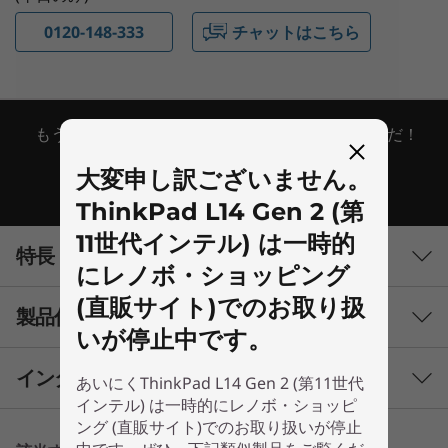
0120-148-333
チャットはこちら
もう迷わない！あなたにピッタリなモデルはこれだ！
大変申し訳ございません。
シリーズ一覧へ
ThinkPad L14 Gen 2 (第
11世代インテル) は一時的
特長
にレノボ・ショッピング
(直販サイト)でのお取り扱
製品仕様
いが停止中です。
インターフェース
あいにくThinkPad L14 Gen 2 (第11世代
初期導入済OS
インテル) は一時的にレノボ・ショッピ
ング (直販サイト)でのお取り扱いが停止
Windows 11 Pro (64bit) - Lenovoはビジネスに Windows