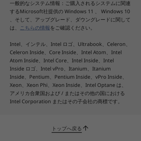
お届けします。
一般的なシステム情報：ご購入されるシステムに関連
®
i3の場合、CPU内蔵(インテル
UHD グラフィックス)
するMicrosoft社提供の Windows 11 、 Windows 10
10
-
マイクロホン/ヘッドホン・コンボ・ジャック
信頼性の高いセキュリティ機能
®
®
NVIDIA
GeForce
MX450
、そして、アップグレード、ダウングレードに関して
重要なデータセキュリティのためにさまざまなセ
は、
こちらの情報
をご確認ください。
ディスプレイ
11
-
USB 3.2 Gen 1
キュリティを搭載。TCG V2.0準拠のセキュリテ
14.0インチ FHD IPS液晶(1920 × 1080) マルチタッチ対応
ィ・チップ(TPM)によりデータを暗号化、
Intel、インテル、Intel ロゴ、Ultrabook、Celeron、
(10点)
Windows 10のセキュリティ機能と連携して動作
Celeron Inside、Core Inside、Intel Atom、Intel
12
-
セキュリティ・キーホール
14.0インチ FHD IPS液晶(1920 × 1080) 省電力
します。またプライバシー保護やセキュリティ対
Atom Inside、Intel Core、Intel Inside、Intel
14.0インチ FHD IPS液晶(1920 × 1080)
策に有効な開閉式カメラカバーThinkShutterを搭
Inside ロゴ、Intel vPro、Itanium、Itanium
14.0インチ HD TN液晶(1366 × 768)
載。そして指紋センサーは指でタッチするだけで
Inside、Pentium、Pentium Inside、vPro Inside、
素早く安全にログインできます。
Xeon、Xeon Phi、Xeon Inside、Intel Optane は、
インターフェース
アメリカ合衆国および / またはその他の国における
USB Type-C 3.2 Gen 2 x1(Thunderbolt 4対応)
Intel Corporation またはその子会社の商標です。
USB Type-C 3.2 Gen 1 x1
USB 3.2 Gen 1 x2
HDMI x1
マイクロフォン/ヘッドフォン・コンボ・ジャック
トップへ戻る
イーサネットコネクター(RJ-45)*1
ドッキングコネクター x 1 (USB Type C x 2と兼用)*1