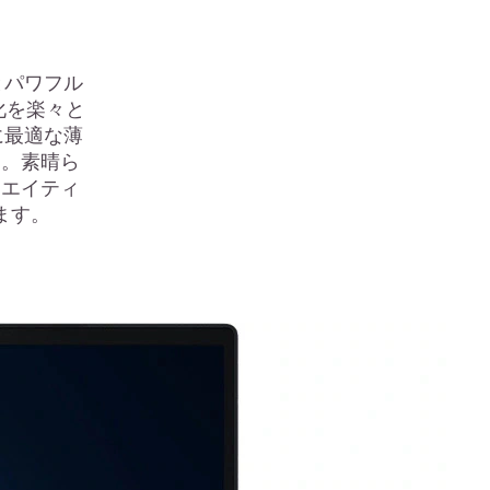
ーとパワフル
化を楽々と
に最適な薄
す。素晴ら
リエイティ
ます。