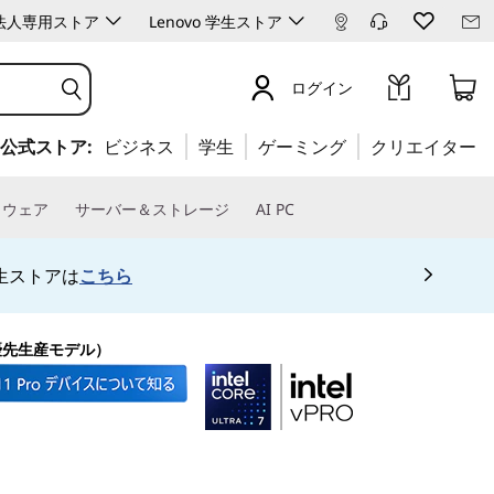
ro 法人専用ストア
Lenovo 学生ストア
ログイン
公式ストア:
ビジネス
学生
ゲーミング
クリエイター
トウェア
サーバー＆ストレージ
AI PC
ちら
専用会場は
こちら
AL（優先生産モデル）