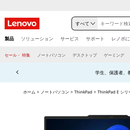
j
p
すべて
-
メ
製品
ソリューション
サービス
サポート
レノボに
イ
h
ン
コ
a
セール・ 特集
ノートパソコン
デスクトップ
ゲーミング
ン
l
テ
Currently displaying item 5 of 5
ン
お電話購入相談窓口 ☎ 法
o
ツ
に
-
ス
ホーム
>
ノートパソコン
>
ThinkPad
>
ThinkPad E シ
キ
s
ッ
プ
i
す
る