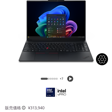
n
g
l
e
-
m
o
d
+7
e
l
-
販売価格
¥313,940