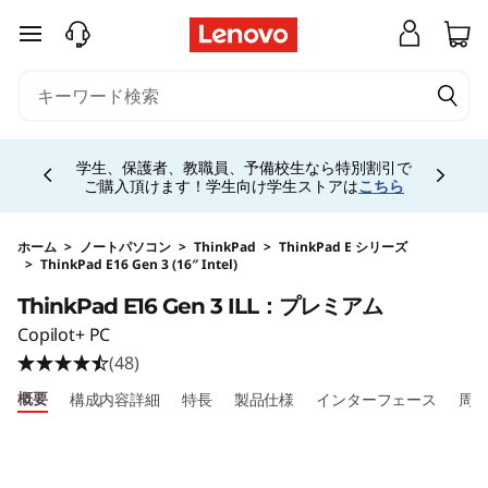
j
メインコンテンツにスキップする
p
-
Currently displaying item 4 of 5
h
学生、保護者、教職員、予備校生なら特別割引で
ご購入頂けます！学生向け学生ストアは
こちら
a
l
ホーム
>
ノートパソコン
>
ThinkPad
>
ThinkPad E シリーズ
>
ThinkPad E16 Gen 3 (16″ Intel)
Original Price 313940 JPY Discounted Price 18
o
ThinkPad E16 Gen 3 ILL：プレミアム
Copilot+ PC
-
(48)
s
概要
構成内容詳細
特長
製品仕様
インターフェース
周
i