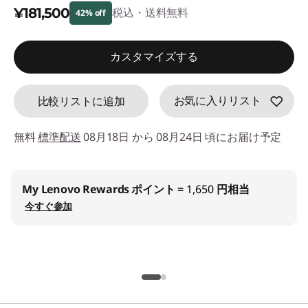
¥181,500
d
税込・送料無料
42% off
e
特別割引 :
-¥132,440
カスタマイズする
f
お気に入りリスト
比較リストに追加
a
u
無料
標準配送
08月18日 から 08月24日 頃にお届け予定
l
My Lenovo Rewards
ポイント =
1,650
円相当
t
今すぐ参加