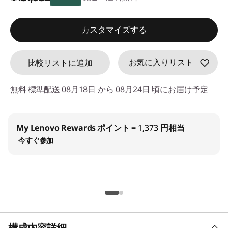
d
特別割引 :
-¥68,288
カスタマイズする
e
f
お気に入りリスト
比較リストに追加
a
無料
標準配送
08月18日 から 08月24日 頃にお届け予定
u
l
My Lenovo Rewards
ポイント =
1,373
円相当
t
今すぐ参加
構成内容詳細