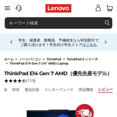
j
メインコンテンツにスキップする
p
-
Currently displaying item 4 of 5
h
学生、保護者、教職員、予備校生なら特別割引で
ご購入頂けます！学生向け学生ストアは
こちら
a
l
ホーム
>
ノートパソコン
>
ThinkPad
>
ThinkPad E シリーズ
>
ThinkPad E14 Gen 7 (14″ AMD) Laptop
Original Price 219340 JPY Discounted Price 15
o
ThinkPad E14 Gen 7 AMD（優先生産モデル）
(119)
-
レビュー
詳細
特長
製品仕様
インターフェース
周辺機器
s
i