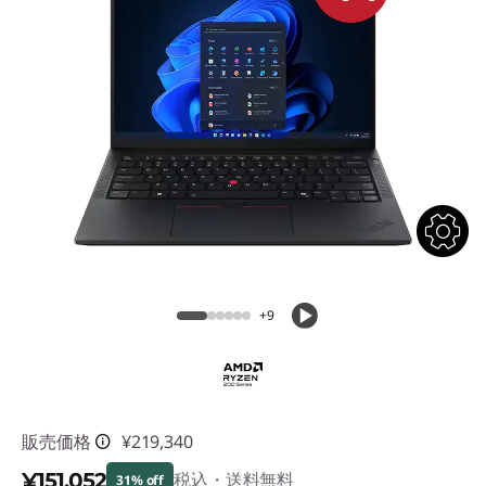
n
g
l
e
-
m
o
+9
d
e
l
販売価格
¥219,340
-
¥151,052
税込・送料無料
31% off