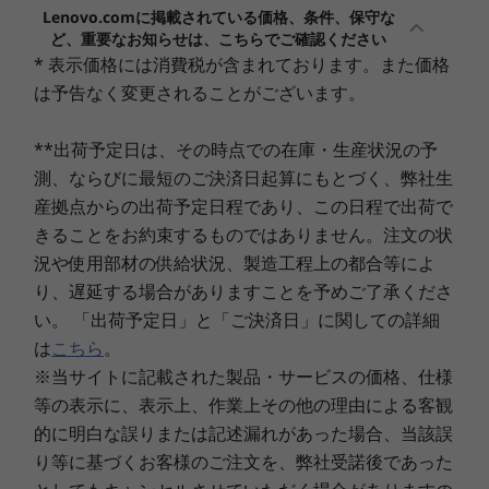
パワフルでスタイリッシュ
セキュリティ・チップ(TPM)
Lenovo.comに掲載されている価格、条件、保守な
ど、重要なお知らせは、こちらでご確認ください
あり
ThinkPad C13 Yoga Chromebook は、AMD
* 表示価格には消費税が含まれております。また価格
Ryzen™ プロセッサーとAMD Radeon™ グラフィ
1
-
USB Type-C 3.1 Gen 2
は予告なく変更されることがございます。
その他のセキュリティ機能*1
ックスを搭載したパワフルなパフォーマンスで
ユーザー パスワード、セキュリティ キーホール
Chrome OSを実行します。起動は数秒で完了
**出荷予定日は、その時点での在庫・生産状況の予
2
-
USB 3.1 Gen 1
し、ユーザーがログインするとデバイスはそのユ
最大メモリ容量
測、ならびに最短のご決済日起算にもとづく、弊社生
ーザー固有のものとなり、ログアウト時にはすべ
産拠点からの出荷予定日程であり、この日程で出荷で
ての個人データが安全に消去されます。アルミシ
最大16GB(PC4-25600 DDR4 SDRAM)
3
-
マイクロフォン/ヘッドフォン・コンボ・ジャック
ャーシのボディにはアビスブルーのカラーリング
きることをお約束するものではありません。注文の状
最大搭載メモリ数（スロット数）
を施し、パワーだけでなく質感やデザイン性も追
況や使用部材の供給状況、製造工程上の都合等によ
求しています。
0(オンボード)
り、遅延する場合がありますことを予めご了承くださ
4
-
microSDカードリーダー
い。 「出荷予定日」と「ご決済日」に関しての詳細
優れたモビリティ性
ストレージタイプ*5
は
こちら
。
5
-
スピーカー
eMMC/SSD
重さわずか1.5kgで外出先やテレワークでの利用
※当サイトに記載された製品・サービスの価格、仕様
に最適です。長時間バッテリー駆動可能なので、
等の表示に、表示上、作業上その他の理由による客観
光学ドライブタイプ
どこででもイノベーティブなアイデアを形にでき
6
-
スピーカー
的に明白な誤りまたは記述漏れがあった場合、当該誤
なし
ます。
り等に基づくお客様のご注文を、弊社受諾後であった