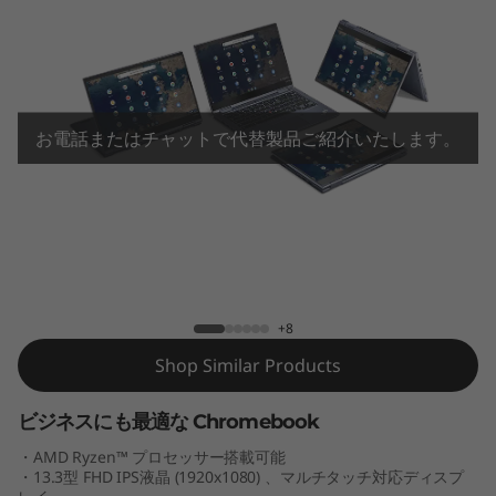
3
Y
o
g
お電話またはチャットで代替製品ご紹介いたします。
a
C
ThinkPad C13 Yoga Chromebook
h
r
+8
Shop Similar Products
o
m
ビジネスにも最適な Chromebook
・AMD Ryzen™ プロセッサー搭載可能
e
・13.3型 FHD IPS液晶 (1920x1080) 、マルチタッチ対応ディスプ