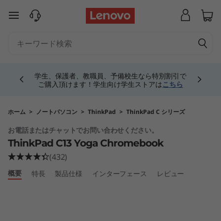
T
メインコンテンツにスキップする
h
i
Currently displaying item 4 of 5
n
学生、保護者、教職員、予備校生なら特別割引で
ご購入頂けます！学生向け学生ストアは
こちら
k
P
ホーム
>
ノートパソコン
>
ThinkPad
>
ThinkPad C シリーズ
お電話またはチャットでお問い合わせください。
a
ThinkPad C13 Yoga Chromebook
d
(432)
概要
特長
製品仕様
インターフェース
レビュー
C
1