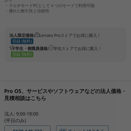
レイ
b
・マルチモードPCとして４つのモードで利用可能
・優れた耐久性と信頼性
o
o
法人限定価格:
Lenovo Proストアでお得に購入！
登録 (無料)
k
学生・教職員価格:
学生ストアでお得に購入！
登録 (無料)
Pro OS、サービスやソフトウェアなどの法人価格・
見積相談はこちら
法人: 9:00-18:00
(平日のみ)