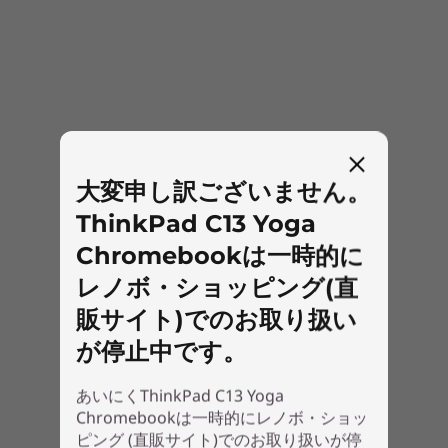
フルサイズ･キーボード (6列)、78キー 、JIS配列、
TrackPoint、ThinkPadクリックパッド、バックライト・
キーボード
指紋センサー*2
搭載可能（カスタマイズによる選択）
ポインティング・デバイス*1
大変申し訳ございません。
TrackPoint＋ThinkPadクリックパッド
ThinkPad C13 Yoga
本体寸法 (幅×奥行き×高さ)*2
Chromebookは一時的に
優れたコネクティビティ
約 307.56x212.1x15.5-17.9mm
レノボ・ショッピング(直
最新のWi-Fi規格、WiFi 6に対応。多数のデバイス
が接続されているネットワーク上でも、高速で信
販サイト)でのお取り扱い
質量(バッテリー・パック、を含む)*2
頼性の高い通信が可能です。さらに、4つのUSB
が停止中です。
約 1.497kg
ポートなど、豊富なポートを備えているので、ど
こでも様々なデバイスに接続することができま
あいにくThinkPad C13 Yoga
バッテリー・パック*1
す。
Chromebookは一時的にレノボ・ショッ
4セル リチウムイオンバッテリー (固定式)
ピング (直販サイト)でのお取り扱いが停