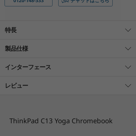
0120-148-333
チャットはこちら
特長
製品仕様
インターフェース
初期導入済OS
Chrome OS
レビュー
プロセッサー
AMD Ryzen™ 7 3700C
AMD Ryzen™ 5 3500C
ThinkPad C13 Yoga Chromebook
AMD Ryzen™ 5 3250C
AMD Athlon™ Gold 3150C