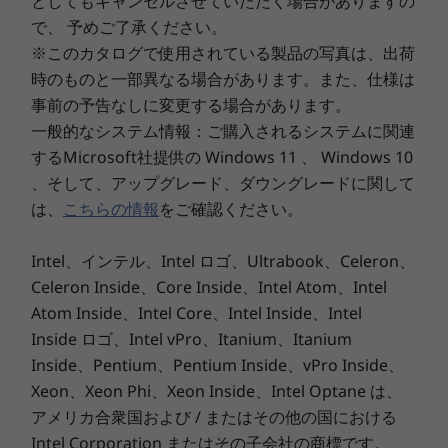
としてもキャンセルさせていただく場合がありますの
ビデオ・チップ*2
7
-
電源ボタン
で、 予めご了承ください。
APU内蔵(AMD Radeon™ グラフィックス)
※このカタログで使用されている製品の写真は、出荷
8
-
ボリュームボタン
時のものと一部異なる場合があります。また、仕様は
ディスプレイ*2
事前の予告なしに変更する場合があります。
LEDバックライト付 13.3型 FHD IPS液晶 (1920x1080ドッ
一般的なシステム情報：ご購入されるシステムに関連
ト、1,677万色以上、16:9) 、マルチタッチ対応(10点)
9
-
HDMI
するMicrosoft社提供の Windows 11 、 Windows 10
インターフェース(ポート)*1
、そして、アップグレード、ダウングレードに関して
10
-
USB Type-C 3.1 Gen 2
は、
こちらの情報
をご確認ください。
HDMI x1、マイクロホン/ヘッドホン・コンボ・ジャック
インターフェース(USBポート)*1
Intel、インテル、Intel ロゴ、Ultrabook、Celeron、
11
-
セキュリティ キーホール
USB 3.1 Gen2 x2 (Video-out 対応)、USB 3.1 Gen1 x2
Celeron Inside、Core Inside、Intel Atom、Intel
Atom Inside、Intel Core、Intel Inside、Intel
WWAN
12
-
本体収納型 Lenovo USI Pen（搭載モデルのみ）
Inside ロゴ、Intel vPro、Itanium、Itanium
創造をコラボレーション
なし
Inside、Pentium、Pentium Inside、vPro Inside、
Xeon、Xeon Phi、Xeon Inside、Intel Optane は、
ThinkPad C13 Yoga Chromebook は、Chrome
ワイヤレス
OSの採用により、コンテンツの作成や共同作業
アメリカ合衆国および / またはその他の国における
®
インテル
Wi-Fi 6 AX200 a/b/g/n/ac/ax
が容易です。また、タッチスクリーンと360度回
Intel Corporation またはその子会社の商標です。