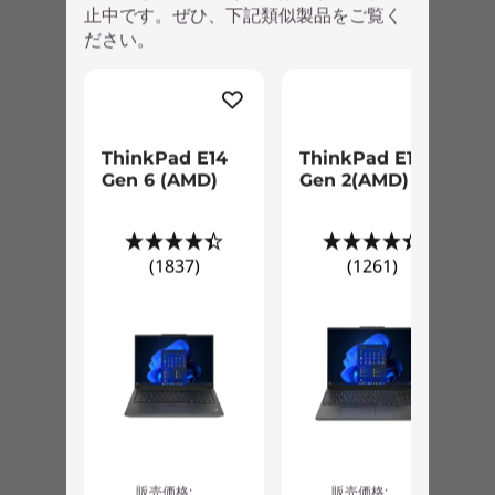
高度なセキュリティ機能
止中です。ぜひ、下記類似製品をご覧く
バッテリー駆動時間*3*4
ださい。
プライバシー保護やセキュリティ対策に有効な開
最大 約 12.5時間
閉式カメラカバーThinkShutterを搭載。そして指
紋センサーは指でタッチするだけで、素早く安全
本体カラー
にログインできます。また盗難を防止するセキュ
アビスブルー
リティ キーホールも搭載しています。
ThinkPad E14
ThinkPad E16
Gen 6 (AMD)
Gen 2(AMD)
注記:
*1.カスタマイズはできません。標準搭載となります。
*2.本体構成により変化します。
(1837)
(1261)
*3.本体構成およびご利用状況によって異なります。
*4.使用時間はGoogle Chrome OS Power_LoadTestを使用し
て測定されています。
*5.Athlonを選択する場合、eMMCとなります。Ryzenを選択
する場合、SSDとなります。
製品仕様書
2021年12月21日
ThinkPad C13 Yoga Chromebook Gen 1 (20UXS02X00)
販売価格:
販売価格: