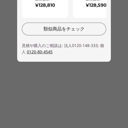
¥128,810
¥128,590
この情報は2020年12月15日現在のものです。
厳しい品質テストによる高い品質
類似商品をチェック
12項目の米軍調達基準に準拠するほか、過酷な利
用環境に耐えられるよう厳しい品質テストを繰り
見積や購入のご相談は: 法人0120-148-333; 個
返しています。ライフサイクルを通じて過酷な作
人
0120-80-4545
業環境でもお使いいただける高い品質をお届けし
ます。