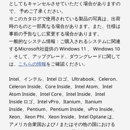
Copilot+ PC
自己修復機能付きBIOSや暗号化に対応したディスク
®
としてもキャンセルさせていただく場合がありますの
(インテル
グラフィックス)
リートTPM（dTPM）を含むThinkShieldセキュリテ
で、 予めご了承ください。
9
-
ケーブルロックスロット
ィにより、大切なデータを保護します。 さらに、指
ディスプレイ*
※このカタログで使用されている製品の写真は、出荷
紋認証や顔認証といった生体認証ログイン機能によ
14.0型 WUXGA IPS液晶 (1920 x 1200)、マルチタッチ対応
時のものと一部異なる場合があります。また、仕様は
り、あなただけがデバイスにアクセスできるようにし
(10点)、光沢なし、ブルーライト軽減
事前の予告なしに変更する場合があります。
ます。
14.0型 WUXGA IPS液晶（1920 x 1200)、光沢なし
一般的なシステム情報：ご購入されるシステムに関連
Lenovo ThinkBook 14 Gen 9（14型 Intel）は、日
常のビジネス使用にどれほど耐久性がありますか？
するMicrosoft社提供の Windows 11 、 Windows 10
インターフェース
、そして、アップグレード、ダウングレードに関して
Lenovo ThinkBook 14 Gen 9（14型 Intel）は、日々
Thunderbolt 4 (USB4/USB PD/DP Alt Mode) x 2
の移動に耐えられるよう設計されており、さまざまな
は、
こちらの情報
をご確認ください。
USB 5Gbps (USB 3.2 Gen 1) x 1
環境下での信頼性を確保するため、厳格な米軍規格
USB 5Gbps (USB 3.2 Gen 1/Always On) x 1
（MIL-STD）準拠のテストを実施しています。堅牢な
Intel、インテル、Intel ロゴ、Ultrabook、Celeron、
HDMI
メタルカバーから耐水性キーボードに至るまで、本製
Celeron Inside、Core Inside、Intel Atom、Intel
品は予期せぬ衝撃やトラブルにも耐えられる設計で、
RJ-45 x 1
Atom Inside、Intel Core、Intel Inside、Intel
ビジネスを止めることなくスムーズな運用を支えま
マイクロホン/ヘッドホン・コンボ・ジャック
Inside ロゴ、Intel vPro、Itanium、Itanium
す。
Lenovo ThinkBook 14 Gen 9（14型 Intel）は、他
Inside、Pentium、Pentium Inside、vPro Inside、
ワイヤレスWAN*
のデバイスとのマルチタスクに対応していますか？
Xeon、Xeon Phi、Xeon Inside、Intel Optane は、
なし
もっと見る…
Lenovo ThinkBook 14 Gen 9（14型 Intel）大きな特
アメリカ合衆国および / またはその他の国における