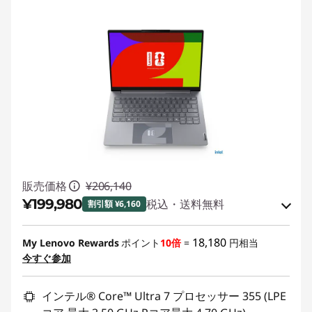
販売価格
¥206,140
¥199,980
税込・送料無料
割引額 ¥6,160
Eクーポン割引 :
-¥6,160
18,180
My Lenovo Rewards
ポイント
10倍
=
円相当
今すぐ参加
Eクーポンコード :
KAIKAE0806
インテル® Core™ Ultra 7 プロセッサー 355 (LPE