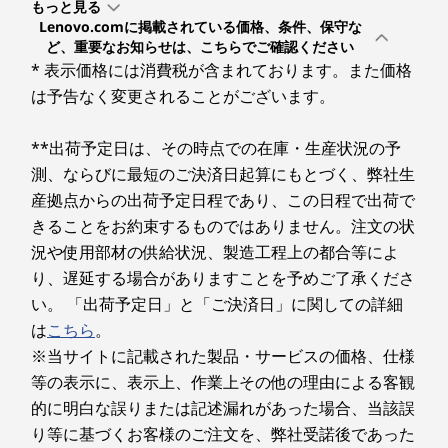
もっと見る
その他のセキュリティ機能
の外でも卓越性を称え、世界最大の舞台
テリジェントなワークフローを加速するために設計さ
Lenovo.comに掲載されている価格、条件、保守な
にSmarterテクノロジーと比類のないグロ
ThinkB
2
-
USB 5Gbps (Type-A/USB 3.2 Gen 1/Always On)
パワーオン パスワード、ハードディスク パスワード、ス
れたCopilot+ PCです。 オンデバイスAIを活用するこ
ど、重要なお知らせは、こちらでご確認ください
ーバルな影響力をもたらします。
Edi
ーパーバイザー パスワード、ユーザー パスワード、ケー
とで、日常業務の自動化、コンテンツの生成、ドキュ
* 表示価格には消費税が含まれております。また価格
ントな
メントの要約を実現し、煩雑な作業に煩わされること
ブルロックスロット（2.5x6mm）
は予告なく変更されることがございます。
3
-
HDMI
なく、重要なビジネス判断に集中できます。
Lenovo ThinkBook 14 Gen 9（14型 Intel）は、リ
メモリー*
**出荷予定日は、その時点での在庫・生産状況の予
モートワークやハイブリッドワーク環境に適していま
スロット: 16GB/32GB 最大32GB(DDR5)
4
-
Thunderbolt 4 (Type-C/USB4/USB PD/DP Alt Mode)
測、ならびに最短のご決済日起算にもとづく、弊社生
すか？
産拠点からの出荷予定日程であり、この日程で出荷で
メモリースロット数
もちろんです。 Lenovo ThinkBook 14 Gen 9（14型
きることをお約束するものではありません。注文の状
Intel）は、現代のモバイルプロフェッショナルのため
5
-
マイクロホン/ヘッドホン・コンボ・ジャック
さらにスマートに進化したメインストリームノー
2
に設計されたノートPCです。AI搭載のノイズキャン
況や使用部材の供給状況、製造工程上の都合等によ
トPC
セリングによるクリアな通話と、バッテリー駆動時間
り、遅延する場合がありますことを予めご了承くださ
ストレージ*
インテリジェン
を最適化する適応型パフォーマンスにより、この
6
-
4-in-1メディアカードリーダー
い。 「出荷予定日」と「ご決済日」に関しての詳細
256GB/512GB/1TB SSD
ThinkBookは、空港、カフェ、自宅オフィスなど、ど
は
こちら
。
トなワークフロ
こにいても高い生産性と接続性を維持できます。
光学ドライブ
※当サイトに記載された製品・サービスの価格、仕様
7
-
USB 5Gbps (Type-A/USB 3.2 Gen 1)
Lenovo ThinkBook 14 Gen 9（14型 Intel）にはど
等の表示に、表示上、作業上その他の理由による客観
のようなセキュリティ機能が搭載されていますか？
なし
ーを実現する
的に明白な誤りまたは記述漏れがあった場合、当該誤
中小企業にとって、セキュリティは最重要事項で
8
-
イーサネット・コネクター(RJ-45)
ビデオ・チップ
り等に基づくお客様のご注文を、弊社受諾後であった
す。 Lenovo ThinkBook 14 Gen 9（14型 Intel）は、