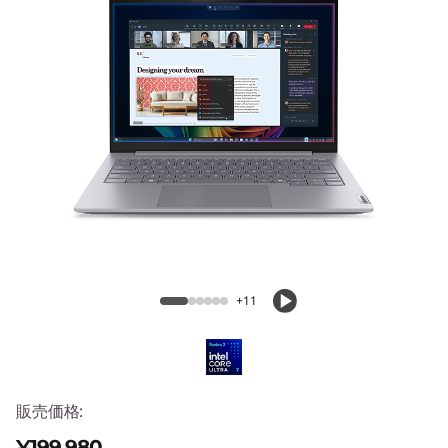
4
G
e
n
9
(
ThinkBook 14 Gen 9 (14型 Intel)
1
4
+11
型
I
販売価格:
n
¥199,980