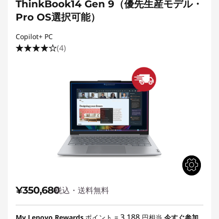
ThinkBook14 Gen 9（優先生産モデル・
Pro OS選択可能）
Copilot+ PC
(4)
¥350,680
税込・送料無料
3,188
My Lenovo Rewards
ポイント =
円相当
今すぐ参加