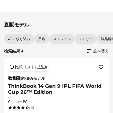
Original Price 206140.00 JPY Discounted Pric
Original Price 325380.00 JPY Discounted Price
Original Price 349580.00 JPY Discounted Pric
Original Price 350680.00 JPY Discounted Pric
直販モデル
絞り込み
用途
ストレージ
メモリー
液晶解
検索結果 4
並べ替え
比較リストに追加
数量限定FIFAモデル
ThinkBook 14 Gen 9 IPL FIFA World
Cup 26™ Edition
Copilot+ PC
(5)