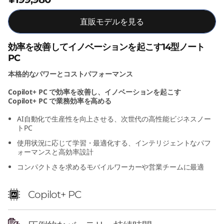
t
直販モデルを見る
e
効率を改善してイノベーションを起こす14型ノート
l
PC
本格的なパワーとコストパフォーマンス
)
Copilot+ PC で効率を改善し、イノベーションを起こす
Copilot+ PC で業務効率を高める
AI自動化で生産性を向上させる、次世代の高性能ビジネスノー
トPC
使用状況に応じて学習・最適化する、インテリジェントなパフ
ォーマンスと高効率設計
コンパクトさを求めるモバイルワーカーや営業チームに最適
Copilot+ PC