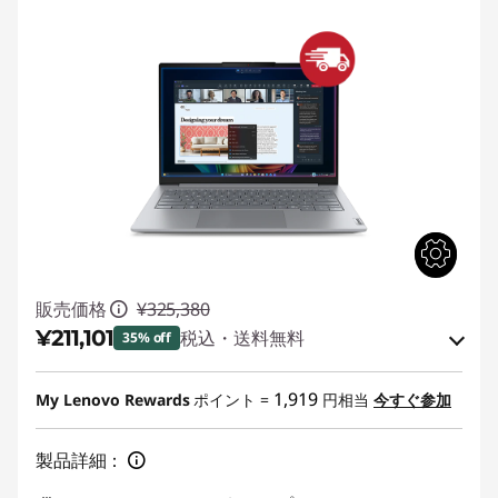
販売価格
¥325,380
¥211,101
税込・送料無料
35% off
特別割引 :
-¥92,829
1,919
My Lenovo Rewards
ポイント =
円相当
今すぐ参加
Eクーポン割引 :
-¥21,450
製品詳細：
Eクーポンコード :
JPNIGHT0806