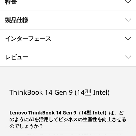
特長
製品仕様
インターフェース
初期導入済OS*
Windows 11 Pro 64bit
レビュー
その他のエディション選択可能
プロセッサー*
Lenovo ThinkBook 14 Gen 9 FIFA World Cup 26™ Edition
Lenovo T
®
インテル
Core™ Ultra 7 プロセッサー 355
ThinkBook 14 Gen 9 (14型 Intel)
パートナーシップの提携
公平
®
インテル
Core™ Ultra 5 プロセッサー 332
限定版「FIFA World Cup 26™
世界
®
インテル
Core™ Ultra 5 プロセッサー 325
Edition」を手に入れましょう
Lenovo ThinkBook 14 Gen 9（14型 Intel
Lenovo ThinkBook 14 Gen 9（14型 Intel）は、ど
セキュリティ・チップ(TPM)
LenovoとFIFA World Cup™ が、スポーツ
FIF
のようにAIを活用してビジネスの生産性を向上させる
とイノベーションの頂点でタッグを組み
るに
あり
のでしょうか？
1
-
Thunderbolt 4 (Type-C/USB4/USB PD/DP Alt Mode)
ます。私たちは共に、ピッチの上でもそ
を活用
Lenovo ThinkBook 14 Gen 9（14型 Intel）は、イン