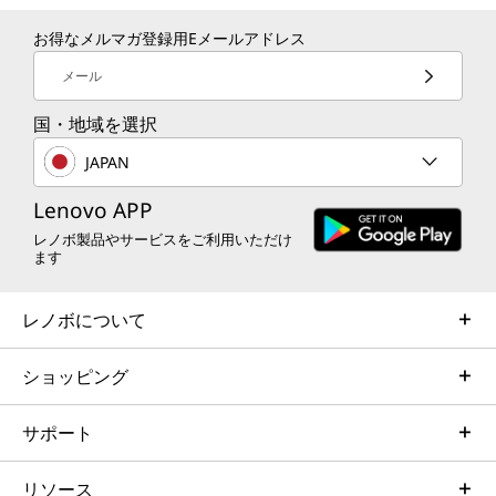
した公共Wi-Fiネットワークでも、デバイ
より
4-in-1メディアカードリーダー （SD、SDHC、SDXC、
お得なメルマガ登録用Eメールアドレス
スのセキュリティを守ります。
業に
MMC）
メール
キーボード
国・地域を選択
フルサイズ･キーボード (6列)、86キー (Fnキー、PgUpキ
JAPAN
ー、PgDnキー、Windowsキー、Copilot キー)、JIS配
AIを活用したパフォーマンス
列、マルチタッチパッド、バックライト・キーボード
Lenovo APP
ビジネスのために設計
指紋センサー
レノボ製品やサービスをご利用いただけ
ます
選択可能
ビジネスに欠かせないアプリケーション向けに最
®
適化された、インテル
Core™ Ultra シリーズ 3
レノボについて
ポインティング・デバイス
プロセッサー（Intel vPro®選択可能）は、クラ
タッチパッド
ス最高レベルの接続性とオンデバイスAI*を備え
ショッピング
た、安定性と互換性に優れたシステムを提供しま
本体寸法(幅×奥行き×高さ)**
す。作業の高速化、中断の軽減、そしてデバイス
サポート
約 313.5x224x17.5mm
のライフサイクルを延ばすことができます。
本体質量**
リソース
* 有線・無線の業界標準に準拠した優れた機能から、省電力動作、差別化され