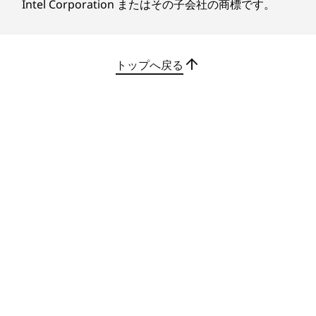
長のひとつは、シームレスなコラボレーションです。
ワイヤレスLAN*
Intel Corporation またはその子会社の商標です。
Smart Connectにより、スマートフォンやタブレット
Wi-Fi 6対応 (IEEE802.11ax/ac/a/b/g/n準拠)
と簡単に連携し、ファイル共有や画面拡張もスムーズ
Wi-Fi 7対応 (IEEE802.11 be/ax/ac/a/b/g/n準拠)
に実現。デジタルエコシステム全体で効率的なマルチ
タスクを可能にする、究極のハブとなります。
トップへ戻る
Bluetooth****
v6.0
イーサネット
10BASE-T/100BASE-TX/1000BASE-T
オーディオ機能
キー
Dolby Audio対応
持ち運びに便利
より
カメラ*
旅先でも、どこでも快適に作業を。
必要
インカメラ: 全てプライバシーシャッター付き
外出先でも、信頼できるパフォーマンス
どん
5MP Webカメラ
を発揮できるように、長時間駆動バッテ
チ、
FHD 1080p+IR Hybrid Webカメラ
リーと高速Wi-Fi個により、いつでも快適
す。Co
カードスロット
な作業環境を提供します。さらに、混雑
り、