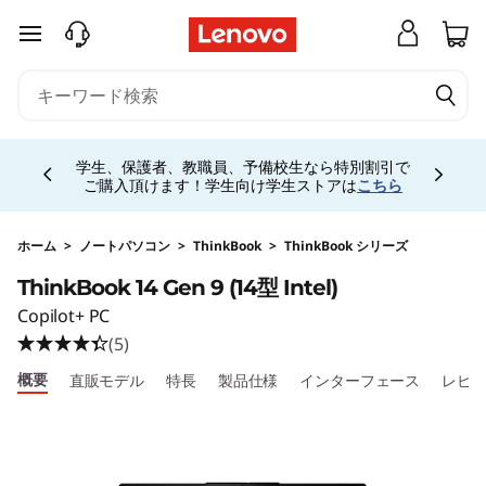
T
メインコンテンツにスキップする
h
i
Currently displaying item 4 of 5
n
学生、保護者、教職員、予備校生なら特別割引で
ご購入頂けます！学生向け学生ストアは
こちら
k
B
ホーム
>
ノートパソコン
>
ThinkBook
>
ThinkBook シリーズ
ThinkBook 14 Gen 9 (14型 Intel)
o
Copilot+ PC
o
(5)
概要
直販モデル
特長
製品仕様
インターフェース
レビ
k
1