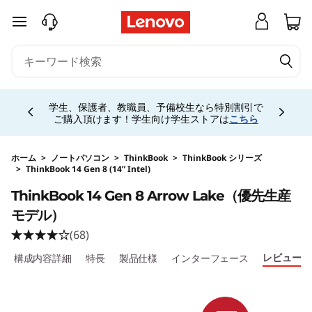
j
メインコンテンツにスキップする
p
-
Currently displaying item 4 of 5
h
学生、保護者、教職員、予備校生なら特別割引で
ご購入頂けます！学生向け学生ストアは
こちら
a
l
ホーム
>
ノートパソコン
>
ThinkBook
>
ThinkBook シリーズ
>
ThinkBook 14 Gen 8 (14” Intel)
Original Price 250140 JPY Discounted Price 15
o
ThinkBook 14 Gen 8 Arrow Lake（優先生産
モデル）
-
(68)
s
レビュー
構成内容詳細
特長
製品仕様
インターフェース
i