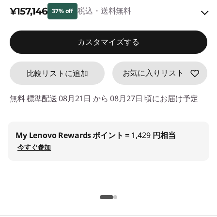
d
¥157,146
税込・送料無料
37% off
e
特別割引 :
-¥90,354
カスタマイズする
f
Eクーポン割引 :
-¥2,640
a
お気に入りリスト
比較リストに追加
Eクーポンコード :
WEEKEND0809
u
無料
標準配送
08月21日 から 08月27日 頃にお届け予定
l
t
法人限定価格:
Lenovo Proストアでお得に購入！
登録 (無料)
学生・教職員価格:
学生ストアでお得に購入！
登録 (無料)