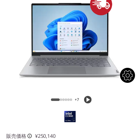
n
g
l
e
-
m
o
d
+7
e
l
-
販売価格
¥250,140