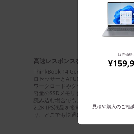
販売価格:
高速レスポンスを実現
¥159,
ThinkBook 14 Gen 6 AMDは、最新のA
ロセッサーとAPU内蔵AMD Radeon
ワークロードやグラフィックスを多用す
容量のSSDメモリを搭載可能で、高解像
読み込む場合でも、高速な応答時間を実現
見積や購入のご相談は: 
2.2K IPS液晶を搭載可能で、人間工学
り、どこでも快適に作業することができ