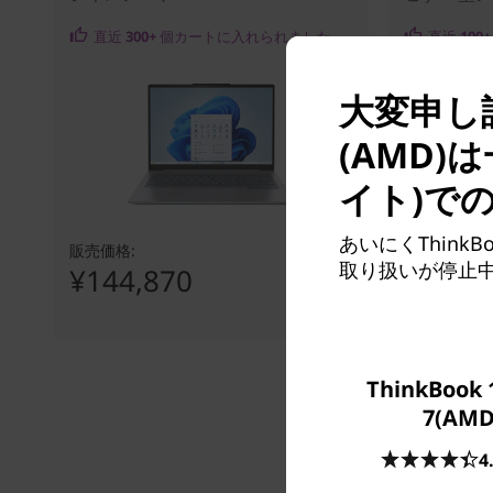
直近
300+
個カートに入れられました
直近
100+
大変申し訳
(AMD
イト)で
あいにくThinkB
販売価格:
販売価格:
取り扱いが停止
¥144,870
¥205,
ThinkBook 
7(AMD
4