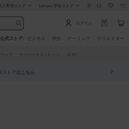
ro 法人専用ストア
Lenovo 学生ストア
ログイン
公式ストア:
ビジネス
学生
ゲーミング
クリエイター
トウェア
サーバー＆ストレージ
AI PC
生ストアは
こちら
こなす14型メインス