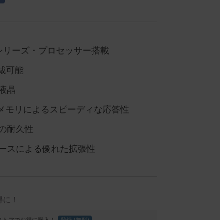
7000シリーズ・プロセッサー搭載
 搭載可能
S液晶
量メモリによるスピーディな応答性
の耐久性
ースによる優れた拡張性
得に！
Proストアでお得に購入！
登録 (無料)