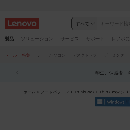
L
e
すべて
n
メ
製品
ソリューション
サービス
サポート
レノボに
イ
o
ン
コ
v
セール・ 特集
ノートパソコン
デスクトップ
ゲーミング
ン
o
テ
Currently displaying item 4 of 5
ン
学生、保護者、
T
ツ
に
h
ス
ホーム
>
ノートパソコン
>
ThinkBook
>
ThinkBook シ
キ
i
ッ
プ
n
す
る