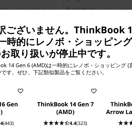
個カートに入れられました
直近
100+
個カートに入れられまし
ございません。ThinkBook 14 
)は一時的にレノボ・ショッピング
のお取り扱いが停止中です。
ook 14 Gen 6 (AMD)は一時的にレノボ・ショッピング
販売価格:
中です。ぜひ、下記類似製品をご覧ください。
480
¥130,790
16 Gen
ThinkBook 14 Gen 7
ThinkB
)
(AMD)
Arrow La
.4
(443)
4.4
(323)