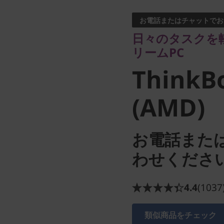
トリームPC
お電話またはチャットでお
ThinkBoo
日々のタスクを
リームPC
6 (AMD)
ThinkBo
(AMD)
お電話また
わせくださ
4.4
(1037
類似商品をチェック