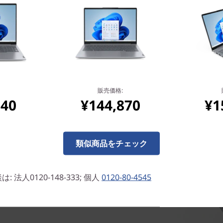
販売価格:
940
¥144,870
¥1
MD Ryzen™ 7000シリーズ・プ
™グラフィックスを搭載して、重い
る作業も軽々とこなします。大
類似商品をチェック
度の画像や大容量のファイルを
します。さらに、最大14.0型
法人0120-148-333; 個人
0120-80-4545
に基づいた設計のキーボードによ
ます。