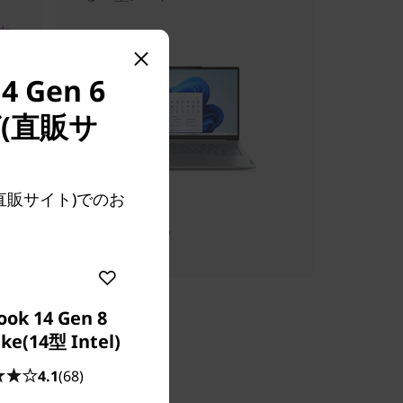
た
Gen 6
(直販サ
 (直販サイト)でのお
販売価格:
¥157,146
ook 14 Gen 8
ke(14型 Intel)
4.1
(68)