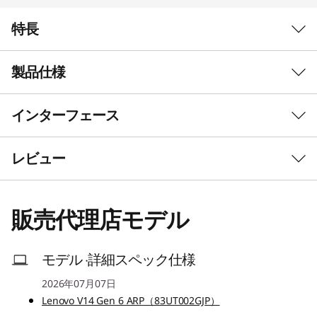
特長
製品仕様
あらゆるタスク
インターフェース
に、いつでも対
初期導入済OS*
Windows 11 Pro 64bit
応できる将来志
レビュー
その他のエディション選択可能
向の設計
プロセッサー*
販売代理店モデル
AMD Ryzen™ 7 170 モバイル・プロセッサー
AMD Ryzen™ 5 150 モバイル・プロセッサー
AMD Ryzen™ 3 110 モバイル・プロセッサー
モデル ·詳細スペック仕様
2026年07月07日
セキュリティ・チップ(TPM)
Lenovo V14 Gen 6 ARP（83UT002GJP）
あり