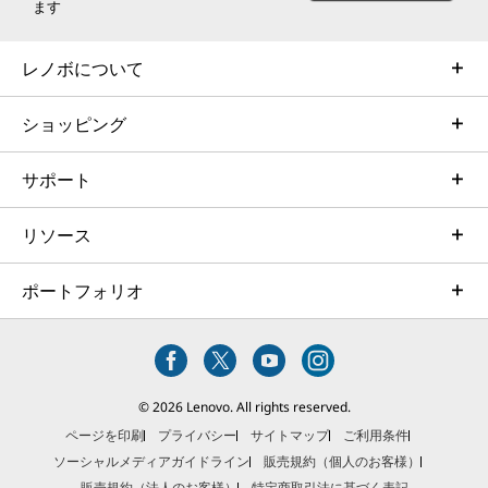
注記:
ます
長く使える設計
*カスタマイズによる選択
**構成により異なります
レノボについて
信頼性と耐久性のバランスをのため、米国国防総
***利用状況・環境により異なります
省が定める MIL-STD-810H 規格を採用していま
****記載のバージョンはハードウェアがサポートする最
ショッピング
す。 厳格な基準、試験手順、品質チェックを満
高バージョンで、搭載アダプターによってバージョンが異
たす、またはそれを上回ることで、極端な気温、
なります。また、BluetoothのバージョンはOSのバージ
サポート
気圧、振動などの過酷な環境下でも安定した動作
ョンやWi-Fiモジュールベンダーの更新状況によって異な
を実現します。
る場合があります。
リソース
ポートフォリオ
© 2026 Lenovo. All rights reserved.
ページを印刷
プライバシー
サイトマップ
ご利用条件
ソーシャルメディアガイドライン
販売規約（個人のお客様）
販売規約（法人のお客様）
特定商取引法に基づく表記