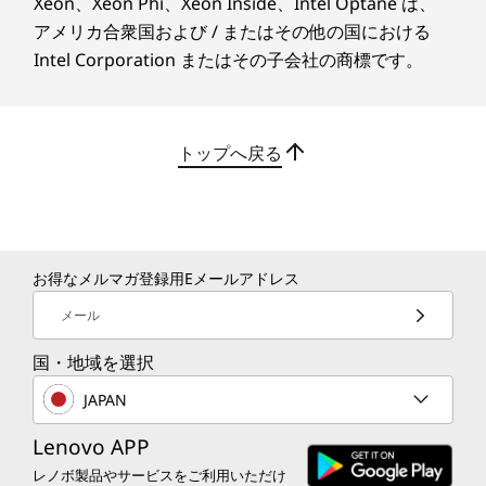
Xeon、Xeon Phi、Xeon Inside、Intel Optane は、
本体質量**
高解像度カメラ、デュアルマイク、Lenovo
Lenovo V14 Gen 6 (14インチ AMD) ノートPCは、さ
アメリカ合衆国および / またはその他の国における
約 1.37kg～
Smart Meeting ソフトウェアを搭載。高度な機
まざまな周辺機器との接続に対応する多彩なポート類
Intel Corporation またはその子会社の商標です。
を備えています。 電力供給および DisplayPort 機能
能によって鮮明な映像とクリアな音声を実現し、
バッテリー
®
に対応した最新のUSB-C
ポートをはじめ、USB
オフィスでもリモートワークでも、クリアで快適
固定式 3セル リチウムイオンバッテリー 47Whr
®
Type-A ポート、外部ディスプレイ接続用の HDMI
なオンライン会議を実施できます。
ポート、安定した有線ネットワーク接続を可能にする
トップへ戻る
Ethernet（RJ45）ポート、さらにヘッドフォン／マイ
バッテリー駆動時間(JEITA3.0に基づく計測)***
ク兼用のコンボジャックを搭載しています。
最大 JEITA測定法 3.0： 動画再生時 約8.2時間・アイドル時
約15.1時間
Lenovo V14 Gen 6 (14インチ AMD) ノートPCは、マ
ルチタスク処理や負荷の高いアプリケーションにどの
本体カラー
ように対応しますか？
お得なメルマガ登録用Eメールアドレス
ブラック
AMD Ryzen™ プロセッサーと内蔵 AMD Radeon™ グ
メール
ラフィックスを搭載した Lenovo V14 Gen 6 (14イン
チ AMD) ノートPCは、マルチタスク処理に最適で
製品仕様書
国・地域を選択
す。デュアルスロットメモリーアーキテクチャによ
2026年2月10日
り、パフォーマンスを低下させることなく、複数のア
JAPAN
Lenovo V14 Gen 6
プリケーションを同時に実行できます。 高速な PCIe
Gen 4 SSD を搭載しており、高速な起動とファイルへ
ARP（83UT000XJP/83UT000YJP/83UT0010JP/83UT0011JP）
Lenovo APP
の高速アクセスを実現するため、負荷の高いビジネス
レノボ製品やサービスをご利用いただけ
ワークフローにも適しています。
強化された耐久性