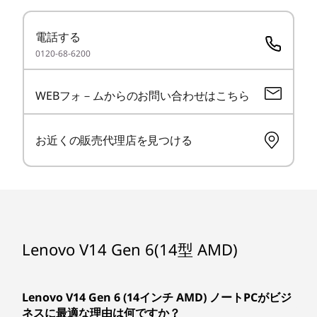
ビデオ・チップ
ィで信頼性をさらに高め
APU内蔵(AMD Radeon™ 660M グラフィックス/AMD
電話する
Radeon™ 680M グラフィックス)
る
0120-68-6200
ディスプレイ*
手間をかけることなくデータとデバイスを保護す
14.0型 FHD IPS液晶 (1920 x 1080)、光沢なし
WEBフォ－ムからのお問い合わせはこちら
ることができ、安心して使用できます。トラステ
14.0型 FHD TN液晶 (1920 x 1080)、光沢なし
ッド プラットフォーム モジュール (TPM) による
暗号化と、電源ボタンに内蔵された指紋センサー
インターフェース
お近くの販売代理店を見つける
により、安全なアクセスを実現します。 さら
USB Type-C 3.2 Gen2 (Video-out対応) x 1
に、セキュリティスロットによって物理的な盗難
USB 3.2 Gen1 x 2
を防止し、ウェブカメラのプライバシーシャッタ
HDMI x 1
ーが追加の保護を提供します。
RJ-45 x 1
マイクロホン/ヘッドホン・コンボ・ジャック
Lenovo V14 Gen 6(14型 AMD)
ワイヤレスWAN
なし
Lenovo V14 Gen 6 (14インチ AMD) ノ
Lenovo V14 Gen 6 (14インチ AMD) ノートPCがビジ
ワイヤレスLAN
ネスに最適な理由は何ですか？