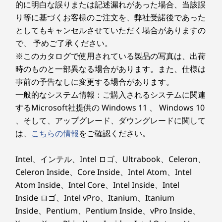
イトを抑え、快適な作業環境をサポートします。こう
的に明白な誤りまたは記述漏れがあった場合、当該誤
した視覚的な快適さへの配慮により、画面の前で長時
カードスロット
り等に基づくお客様のご注文を、弊社受諾後であった
間作業を行うプロフェッショナルにも最適なノート
としてもキャンセルさせていただく場合がありますの
なし
PCです。
で、 予めご了承ください。
Lenovo V14 Gen 6 (14インチ AMD) ノートPCは、移
キーボード
※このカタログで使用されている製品の写真は、出荷
動やハイブリッドワークに十分な耐久性があります
フルサイズ･キーボード (6列)、84キー (Fnキー、PgUpキ
時のものと一部異なる場合があります。また、仕様は
か？
ー、PgDnキー、Windowsキー、Copilot キー)、JIS配
事前の予告なしに変更する場合があります。
もちろんです。 Lenovo V14 Gen 6 (14インチ AMD)
列、マルチタッチパッド
一般的なシステム情報：ご購入されるシステムに関連
ノートPCは、外出先での使用や移動の多いワークス
するMicrosoft社提供の Windows 11 、 Windows 10
タイルを想定して設計されています。 洗練された薄
指紋センサー*
型・軽量デザインにより、高い携帯性を実現していま
詳細はこちら...
詳
、そして、アップグレード、ダウングレードに関して
す。さらに、米国国防総省が定める MIL-STD-810H
選択可能
は、
こちらの情報
をご確認ください。
規格に準拠した耐久性テストをクリアしており、温度
変化、振動、粉塵といった過酷な環境下でも安定した
ポインティング・デバイス
使用が可能です。 こうした堅牢性と信頼性により、
Intel、インテル、Intel ロゴ、Ultrabook、Celeron、
タッチパッド
Lenovo V14 Gen 6 AMD ノートPCは、さまざまな作
クリアで快適なコラボレーション
Celeron Inside、Core Inside、Intel Atom、Intel
業環境において安心して使用できる頼れるパートナー
よりスマートな会議、よ
Atom Inside、Intel Core、Intel Inside、Intel
本体寸法(幅×奥行き×高さ)**
となります。
Inside ロゴ、Intel vPro、Itanium、Itanium
約 324.2x215.2x19.9mm
り良い音質
Lenovo V14 Gen 6 (14インチ AMD) ノートPCには、
Inside、Pentium、Pentium Inside、vPro Inside、
どのような接続ポートがありますか？