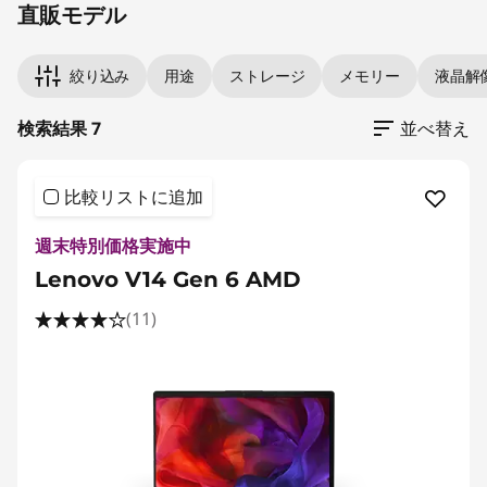
直販モデル
絞り込み
用途
ストレージ
メモリー
液晶解
検索結果 7
並べ替え
比較リストに追加
週末特別価格実施中
Lenovo V14 Gen 6 AMD
(11)