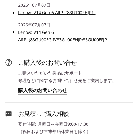
2026年07月07日
1
-
USB 3.2 Gen1
その他のセキュリティ機能
Lenovo V14 Gen 6 ARP（83UT002HJP）
アドミニストレーター パスワード、パワーオン パスワー
2026年07月07日
ド、ハードディスク パスワード、ユーザー パスワード、
2
-
HDMI
Lenovo V14 Gen 6
ケーブルロックスロット(2.5x6mm)
ARP（83GU00EGJP/83GU00EHJP/83GU00EFJP）
3
-
USB 3.2 Gen1 Type-C （付属ACアダプターにて使用）
メモリー*
スロット: 8GB/16GB/32GB 最大32GB(DDR5)
ご購入後のお問い合せ
4
-
マイクロホン/ヘッドホン・コンボ・ジャック
メモリースロット数
ご購入いただいた製品のサポート、
2
修理などに関するお問い合わせ先をご案内します。
5
-
USB 3.2 Gen1
購入後のお問い合わせ
詳細はこちら...
ストレージ*
256GB/512GB/1TB SSD
6
-
イーサネット
お見積 · ご購入相談
光学ドライブ
なし
受付時間: 月曜日～金曜日9:00-17:30
堅牢なセキュリティ
7
-
ケーブルロックスロット
（祝日および年末年始休業日を除く）
シンプルなセキュリテ