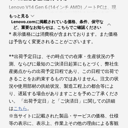
Wi-Fi 6対応 (IEEE802.11ax/ac/a/b/g/n準拠)
Lenovo V14 Gen 6 (14インチ AMD) ノートPCは、現
代のプロフェッショナル向けに設計されています。
もっと見る
強力な AMD Ryzen™ 100 Series プロセッサーとアッ
Bluetooth****
Lenovo.comに掲載されている価格、条件、保守な
プグレード可能なメモリーを組み合わせることで、日
v5.2
ど、重要なお知らせは、こちらでご確認ください
常業務におけるスムーズなマルチタスク処理と安定し
* 表示価格には消費税が含まれております。また価格
た高いパフォーマンスを実現し、生産性の向上を支え
イーサネット
ます。 オプションの指紋認証リーダーを含む
は予告なく変更されることがございます。
ThinkShield の堅牢なセキュリティ機能に加え、軽量
10BASE-T/100BASE-TX/1000BASE-T
高い携帯性
増え
かつ耐久性に優れた設計を採用します。どこで作業し
**出荷予定日は、その時点での在庫・生産状況の予
ても高い生産性を発揮しながら、大切なデータをしっ
オーディオ機能
測、ならびに最短のご決済日起算にもとづく、弊社生
かりと保護します。
柔軟
デジタルマイクロホン/ステレオスピーカー、ハイデフィ
産拠点からの出荷予定日程であり、この日程で出荷で
Lenovo V14 Gen 6 (14インチ AMD) ノートPCには、
ニション・オーディオ
きることをお約束するものではありません。注文の状
どのようなディスプレイオプションがありますか？
況や使用部材の供給状況、製造工程上の都合等によ
カメラ
Lenovo V14 Gen 6 (14インチ AMD) ノートPCは、快
り、遅延する場合がありますことを予めご了承くださ
適さと高い視認性を追求した 14インチのフルハイビ
インカメラ: HD 720p Webカメラ プライバシーシャッタ
い。 「出荷予定日」と「ご決済日」に関しての詳細
ジョン（FHD）ディスプレイを搭載しています。 広
ー付
い視野角を実現する IPS パネル、または TN パネルか
は
こちら
。
き
ら用途に応じて選択することが可能です。長時間の作
※当サイトに記載された製品・サービスの価格、仕様
業による目への負担を軽減するため、TÜV Low Blue
等の表示に、表示上、作業上その他の理由による客観
Light 認証を取得し、画質を損なうことなくブルーラ