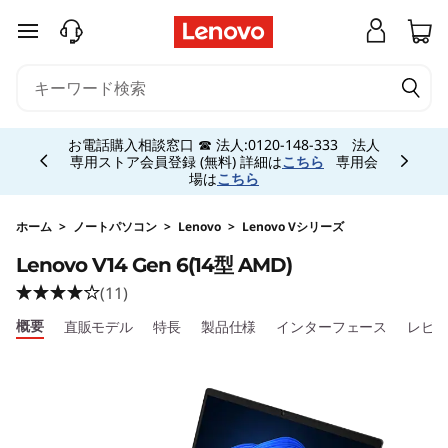
L
メインコンテンツにスキップする
e
n
Currently displaying item 5 of 5
o
お電話購入相談窓口 ☎ 法人:0120-148-333 法人
専用ストア会員登録 (無料) 詳細は
こちら
専用会
場は
こちら
v
o
ホーム
>
ノートパソコン
>
Lenovo
>
Lenovo Vシリーズ
Lenovo V14 Gen 6(14型 AMD)
V
(11)
1
概要
直販モデル
特長
製品仕様
インターフェース
レビ
4
G