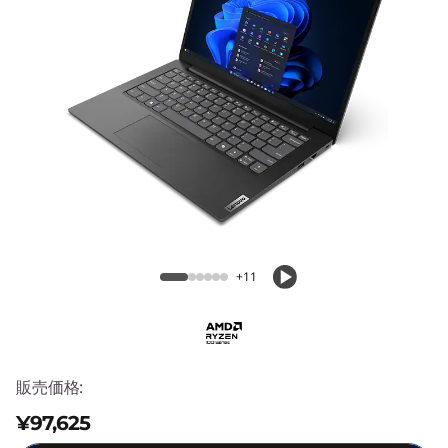
e
n
6
(
1
4
Lenovo V14 Gen 6(14型 AMD)
型
+11
A
M
D
販売価格:
¥97,625
)