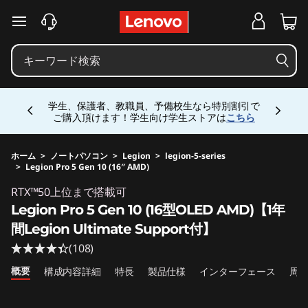
j
メインコンテンツにスキップする
p
-
Currently displaying item 4 of 5
h
学生、保護者、教職員、予備校生なら特別割引で
ご購入頂けます！学生向け学生ストアは
こちら
a
l
ホーム
>
ノートパソコン
>
Legion
>
legion-5-series
>
Legion Pro 5 Gen 10 (16″ AMD)
Original Price 481065 JPY Discounted Price 4
o
RTX™50上位まで搭載可
Legion Pro 5 Gen 10 (16型OLED AMD)【1年
-
間Legion Ultimate Support付】
s
(108)
概要
構成内容詳細
特長
製品仕様
インターフェース
周
i