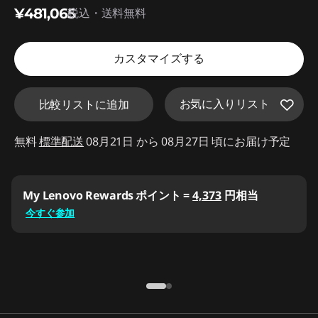
¥481,065
d
税込・送料無料
e
カスタマイズする
f
お気に入りリスト
比較リストに追加
a
u
無料
標準配送
08月21日 から 08月27日 頃にお届け予定
l
法人限定価格:
Lenovo Proストアでお得に購入！
t
登録 (無料)
学生・教職員価格:
学生ストアでお得に購入！
登録 (無料)