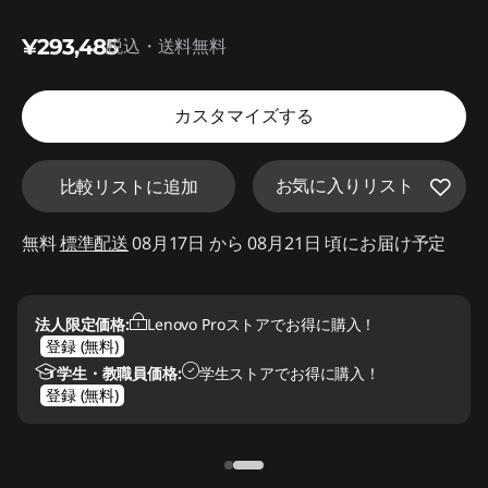
d
¥293,485
税込・送料無料
e
f
カスタマイズする
a
お気に入りリスト
比較リストに追加
u
無料
標準配送
08月17日 から 08月21日 頃にお届け予定
l
t
法人限定価格:
Lenovo Proストアでお得に購入！
登録 (無料)
学生・教職員価格:
学生ストアでお得に購入！
登録 (無料)