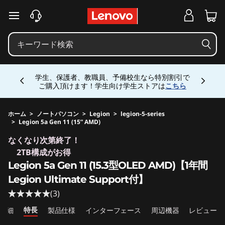
j
メインコンテンツにスキップする
p
-
Currently displaying item 4 of 5
h
学生、保護者、教職員、予備校生なら特別割引で
ご購入頂けます！学生向け学生ストアは
こちら
a
l
ホーム
>
ノートパソコン
>
Legion
>
legion-5-series
>
Legion 5a Gen 11 (15” AMD)
Original Price 293485 JPY Discounted Price 2
o
なくなり次第終了！
2TB構成がお得
-
Legion 5a Gen 11 (15.3型OLED AMD)【1年間
s
Legion Ultimate Support付】
(3)
i
特長
詳細
製品仕様
インターフェース
周辺機器
レビュー