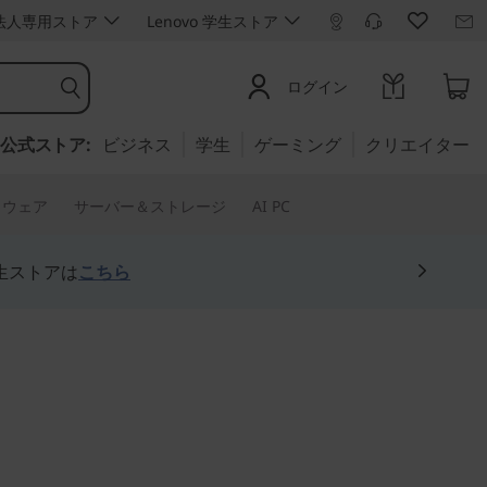
ro 法人専用ストア
Lenovo 学生ストア
ログイン
公式ストア:
ビジネス
学生
ゲーミング
クリエイター
トウェア
サーバー＆ストレージ
AI PC
生ストアは
こちら