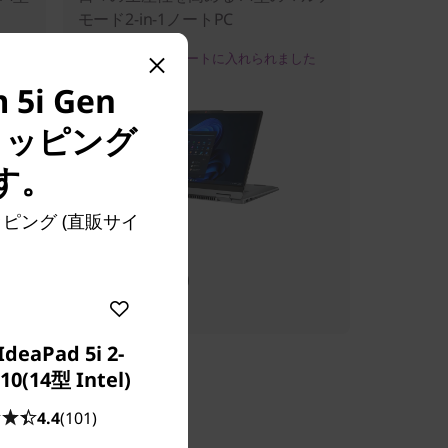
モード2-in-1ノートPC
直近
200+
個カートに入れられました
5i Gen
ショッピング
す。
ョッピング (直販サイ
販売価格:
¥149,800
IdeaPad 5i 2-
 10(14型 Intel)
4.4
(101)