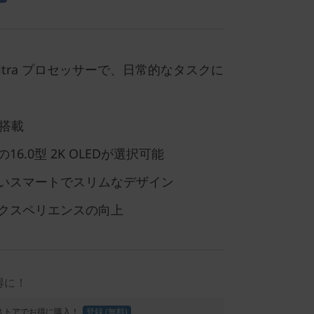
 Ultra プロセッサーで、日常的なタスクに
e 搭載
6.0型 2K OLEDが選択可能
いスマートでスリムなデザイン
エクスペリエンスの向上
得に！
Proストアでお得に購入！
登録 (無料)