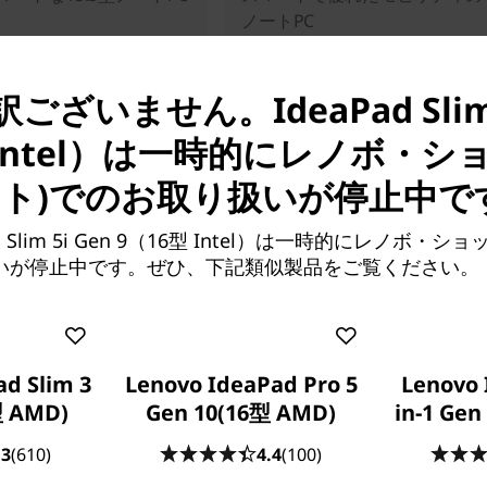
ノートPC
ざいません。IdeaPad Slim 
 Intel）は一時的にレノボ・
イト)でのお取り扱いが停止中で
d Slim 5i Gen 9（16型 Intel）は一時的にレノボ・シ
扱いが停止中です。ぜひ、下記類似製品をご覧ください。
販売価格:
280
¥144,700
d Slim 3
Lenovo IdeaPad Pro 5
Lenovo 
型 AMD)
Gen 10(16型 AMD)
in-1 Gen
.3
(610)
4.4
(100)