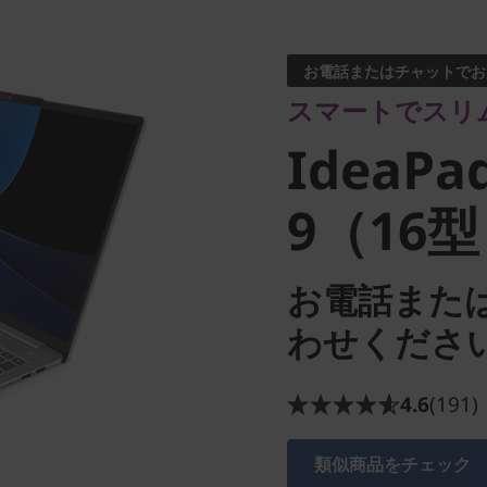
スマートでスリムな
IdeaPad 
お電話またはチャットでお
スマートでスリ
9（16型 I
IdeaPad
9（16型 
お電話また
わせくださ
4.6
(191)
類似商品をチェック