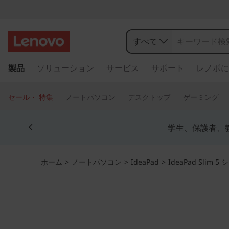
I
d
すべて
e
メ
製品
ソリューション
サービス
サポート
レノボに
イ
a
ン
コ
P
セール・ 特集
ノートパソコン
デスクトップ
ゲーミング
ン
a
テ
Currently displaying item 4 of 5
ン
学生、保護者、
d
ツ
に
S
ス
ホーム
>
ノートパソコン
>
IdeaPad
>
IdeaPad Slim 5
キ
l
ッ
プ
i
す
る