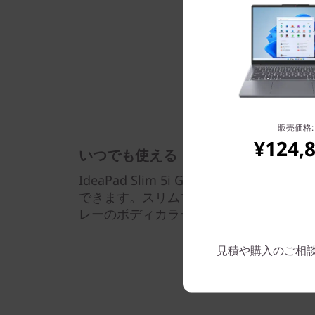
販売価格:
¥124,
いつでも使える
IdeaPad Slim 5i Gen 9は軽量で
できます。スリムでスタイリッシュなデ
レーのボディカラーを採用しました。
見積や購入のご相談は: 