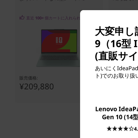
直近
100+
個カートに入れられました
大変申し訳ご
9（16型
(直販サ
あいにくIdeaPa
ト)でのお取り
販売価格:
販売価格:
¥209,880
¥214,
Lenovo IdeaPa
Gen 10 (14
4