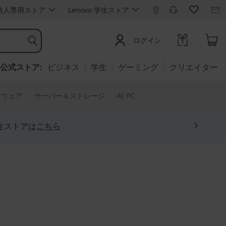
ro 法人専用ストア
Lenovo 学生ストア
ログイン
公式ストア:
ビジネス
学生
ゲーミング
クリエイター
トウェア
サーバー＆ストレージ
AI PC
生ストアは
こちら
るスマートな2-in-1マ