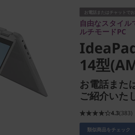
ルチモードPC
お電話またはチャットでお
IdeaPad 
自由なスタイルで
ルチモードPC
8 14型(A
IdeaPad
14型(A
お電話また
ご紹介いた
4.3
(383)
類似商品をチェック