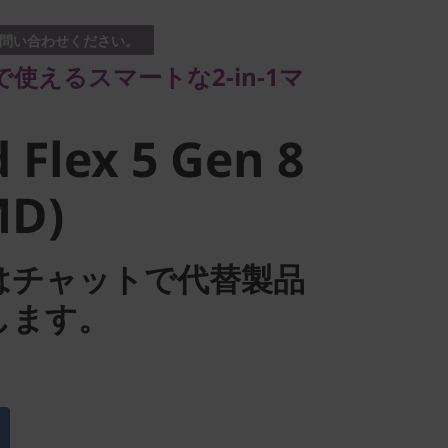
問い合わせください。
Flex 5 Gen
使えるスマートな2-in-1マ
MD)
 Flex 5 Gen 8
MD)
はチャットで代替製品
します。