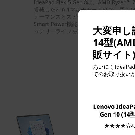
IdeaPad Flex 5 Gen 8は、AMD Ry
搭載した2-in-1マルチモードPCで、驚
ォーマンスとスピードを体感できます。
Smart Power機能の動的なコントロ
大変申し訳ご
ッテリーライフを最大化します。
14型(A
販サイト
あいにくIdeaPa
でのお取り扱い
Lenovo IdeaPa
Gen 10 (14
4