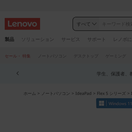
I
d
すべて
e
メ
製品
ソリューション
サービス
サポート
レノボに
イ
a
ン
コ
P
セール・ 特集
ノートパソコン
デスクトップ
ゲーミング
ン
a
テ
Currently displaying item 4 of 5
ン
学生、保護者、
d
ツ
に
F
ス
ホーム
>
ノートパソコン
>
IdeaPad
>
Flex 5 シリーズ
>
キ
l
ッ
プ
e
す
る