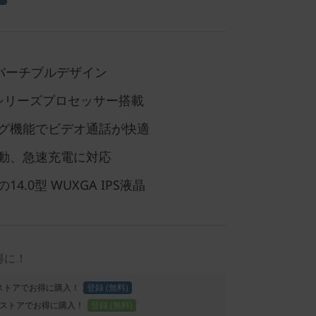
ンバーチブルデザイン
7000シリーズプロセッサー搭載
グ機能でビデオ通話が快適
動、急速充電に対応
.0型 WUXGA IPS液晶
得に！
Proストアでお得に購入！
登録 (無料)
ストアでお得に購入！
登録 (無料)