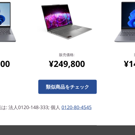
自由なスタイルで使える
耐久性のある360度ヒンジ
トリーミングや作業など、横
ードでは、ドロップダウンヒ
学に基づいた最適な角度でタ
販売価格:
800
¥249,800
¥1
類似商品をチェック
法人0120-148-333; 個人
0120-80-4545