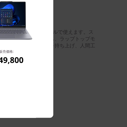
で、どこでも自由なスタイルで使えます。ス
になっても座っていても、ラップトップモ
ンジによりキーボードを持ち上げ、人間工
イピングできます。
販売価格:
49,800