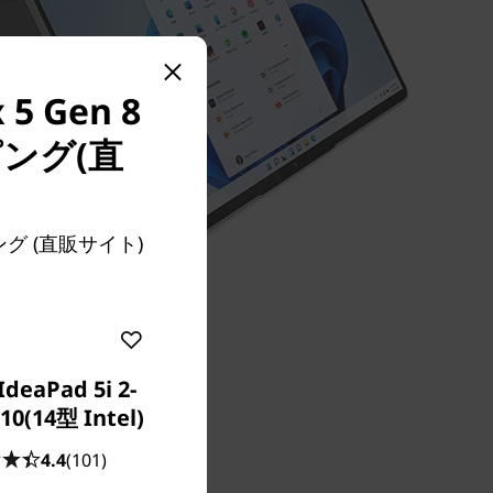
 Gen 8
ング(直
。
ピング (直販サイト)
IdeaPad 5i 2-
 10(14型 Intel)
4.4
(101)