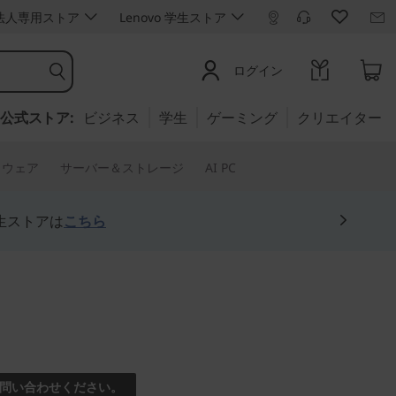
ro 法人専用ストア
Lenovo 学生ストア
ログイン
公式ストア:
ビジネス
学生
ゲーミング
クリエイター
トウェア
サーバー＆ストレージ
AI PC
生ストアは
こちら
える16型マルチモード2-
問い合わせください。