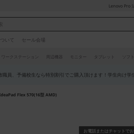
Lenovo P
ついて
セール会場
ワークステーション
周辺機器
モニター
タブレット
ソフ
教職員、予備校生なら特別割引でご購入頂けます！学生向け学
IdeaPad Flex 570(16型 AMD)
自由なスタイルで使
in-1
お電話またはチャットでお