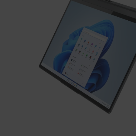
x
5
7
0
(
1
6
型
A
M
D