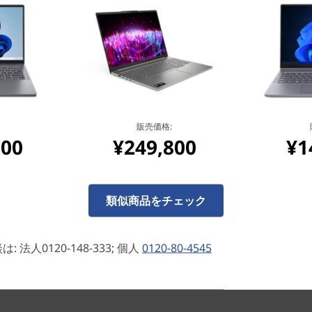
販売価格:
800
¥249,800
¥1
イル・プロセッサーは、コンテンツ
供します。最大16GBの
M.2)ストレージは、より高速な読
ジェント・クーリングは、高い
類似商品をチェック
enovoのAIテクノロジーで
バランスによりバッテリー駆動
法人0120-148-333; 個人
0120-80-4545