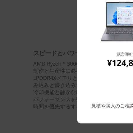
スピードとパワー
販売価格:
¥124,
AMD Ryzen™ 5000Uシリーズ モバ
制作と生産性に必要なパフォーマンスを提
LPDDR4XメモリとSSD(PCIe NVMe/
み込みと書き込みが可能です。インテリ
冷却機能と静かな動作環境を提供します。L
パフォーマンスを強化したり、タスクの
見積や購入のご相談は: 
時間を優先するすることができます。