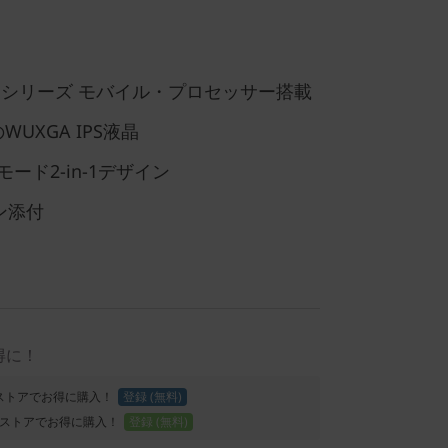
5000Uシリーズ モバイル・プロセッサー搭載
WUXGA IPS液晶
ード2-in-1デザイン
ペン添付
得に！
Proストアでお得に購入！
登録 (無料)
ストアでお得に購入！
登録 (無料)