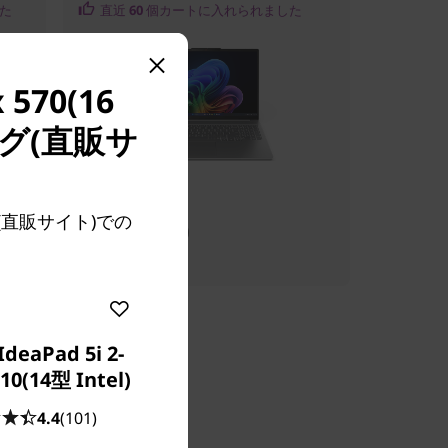
た
直近
60
個カートに入れられました
570(16
グ(直販サ
販売価格:
 (直販サイト)での
¥249,800
IdeaPad 5i 2-
 10(14型 Intel)
4.4
(101)