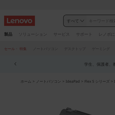
I
d
すべて
e
メ
製品
ソリューション
サービス
サポート
レノボに
イ
a
ン
コ
P
セール・ 特集
ノートパソコン
デスクトップ
ゲーミング
ン
a
テ
Currently displaying item 4 of 5
ン
学生、保護者、
d
ツ
に
F
ス
ホーム
>
ノートパソコン
>
IdeaPad
>
Flex 5 シリーズ
>
キ
l
ッ
プ
e
す
る