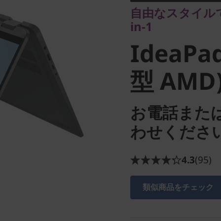
IdeaPad 
自由なスタイルで
in-1
型 AMD)
IdeaPad
型 AMD
お電話また
わせくださ
4.3
(95)
類似商品をチェック