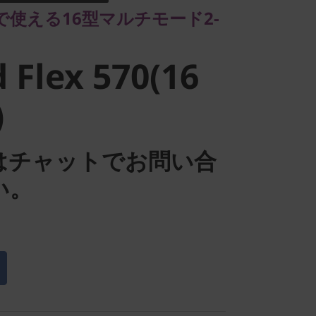
Flex 570(16
使える16型マルチモード2-
 Flex 570(16
)
はチャットでお問い合
い。