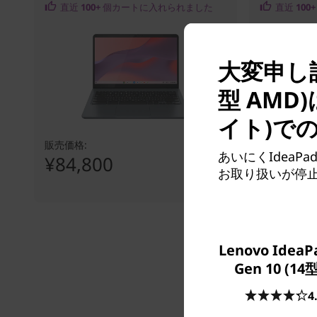
直近
100+
個カートに入れられました
直近
100+
大変申し訳ご
型 AM
イト)で
販売価格:
販売価格:
あいにくIdeaPa
¥84,800
¥149,
お取り扱いが停
Lenovo IdeaPa
Gen 10 (14
4