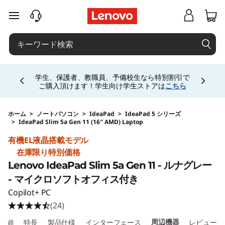
j
メインコンテンツにスキップする
p
-
Currently displaying item 4 of 5
h
学生、保護者、教職員、予備校生なら特別割引で
ご購入頂けます！学生向け学生ストアは
こちら
a
l
ホーム
>
ノートパソコン
>
IdeaPad
>
IdeaPad 5 シリーズ
>
IdeaPad Slim 5a Gen 11 (16″ AMD) Laptop
Original Price 159841 JPY Discounted Price 15
o
有機EL液晶搭載モデル
在庫限り特別価格
-
Lenovo IdeaPad Slim 5a Gen 11 - ルナグレー
s
- マイクロソフトオフィス付き
Copilot+ PC
i
(24)
周辺機器
詳細
特長
製品仕様
インターフェース
レビュー