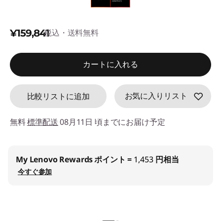
d
e
¥159,841
税込・送料無料
f
カートに入れる
a
u
お気に入りリスト
比較リストに追加
l
無料
標準配送
08月11日 頃までにお届け予定
t
法人限定価格:
Lenovo Proストアでお得に購入！
登録 (無料)
学生・教職員価格:
学生ストアでお得に購入！
登録 (無料)