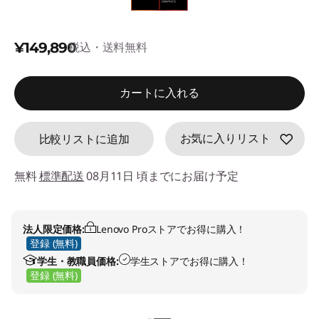
d
e
¥149,890
税込・送料無料
f
カートに入れる
a
u
お気に入りリスト
比較リストに追加
l
無料
標準配送
08月11日 頃までにお届け予定
t
法人限定価格:
Lenovo Proストアでお得に購入！
登録 (無料)
学生・教職員価格:
学生ストアでお得に購入！
登録 (無料)