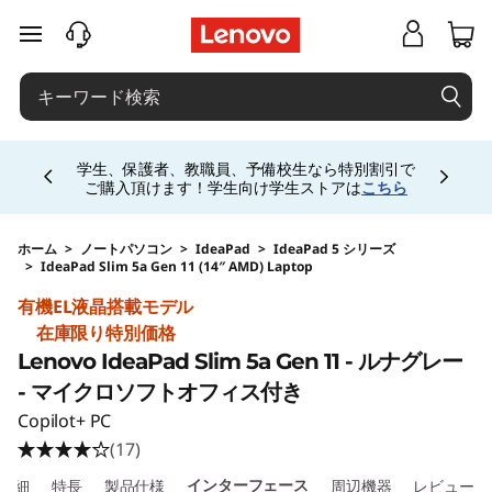
j
メインコンテンツにスキップする
p
-
Currently displaying item 5 of 5
h
お電話購入相談窓口 ☎ 法人:0120-148-333 法人
専用ストア会員登録 (無料) 詳細は
こちら
専用会
場は
こちら
a
l
ホーム
>
ノートパソコン
>
IdeaPad
>
IdeaPad 5 シリーズ
>
IdeaPad Slim 5a Gen 11 (14″ AMD) Laptop
Original Price 149890 JPY Discounted Price 1
o
有機EL液晶搭載モデル
在庫限り特別価格
-
Lenovo IdeaPad Slim 5a Gen 11 - ルナグレー
s
- マイクロソフトオフィス付き
Copilot+ PC
i
(17)
インターフェース
詳細
特長
製品仕様
周辺機器
レビュー