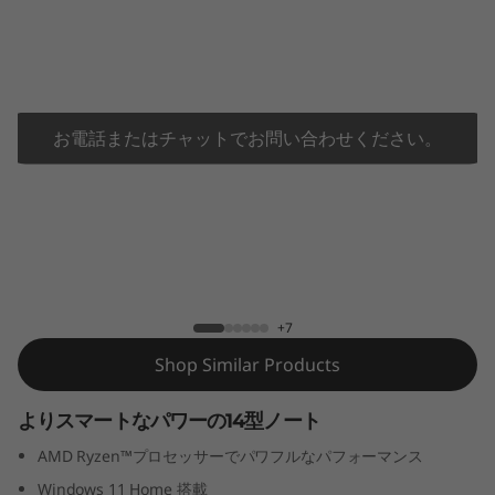
P
a
d
P
お電話またはチャットでお問い合わせください。
r
o
IdeaPad Pro 5 Gen 9 14型 (AMD)
5
G
+7
Shop Similar Products
e
n
よりスマートなパワーの14型ノート
AMD Ryzen™プロセッサーでパワフルなパフォーマンス
9
Windows 11 Home 搭載