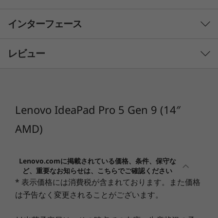
AMD Ryzen™の圧倒的なパフォーマンスでステッ
インターフェース
プアップ。負荷の高い編集作業も、ビデオストリ
OS
®
ームも、軽々とこなします。 また、NVIDIA
Windows 11 Home 64bit (日本語版)
®
GeForce
RTX™ 3050 Laptop GPUまたは、AMD
レビュー
Radeon™ 780M グラフィックスを搭載して、ス
プロセッサー
ムーズでラグのない表示が可能です。さらに、画
1
-
マイクロホン/ヘッドホン・コンボ・ジャック
AMD Ryzen™7 8845HS プロセッサー
期的な放熱システムにより、静音性と冷却性を維
持します。
メインメモリ
Lenovo IdeaPad Pro 5 Gen 9 (14″
2
-
4-in-1メディアカードリーダー
16GB
AMD)
3
-
USB 3.2 Gen1
SSD
高速なグラフィックス
1TB (PCIe NVMe/M.2)
Lenovo.comに掲載されている価格、条件、保守な
512GB (PCIe NVMe/M.2)
4
-
USB 3.2 Gen1
ど、重要なお知らせは、こちらでご確認ください
®
®
NVIDIA
GeForce
RTX™ 3050 Laptop GPUは、
* 表示価格には消費税が含まれております。また価格
クリエイティブ アプリで AI アクセラレーション
ディスプレイ
は予告なく変更されることがございます。
を体験し、NVIDIA Studio プラットフォームが提
5
-
HDMI
14.0型 2.8K OLED (有機ELディスプレイ、2880x1800ドッ
供する専用のドライバーやツールでワークフロー
ト、最大10.74億色、16:10、DisplayHDR 500 True