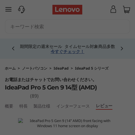
L
メインコンテンツにスキップする
e
n
Currently displaying item 2 of 5
o
通常は受注生産のThinkPadプレミアムシリーズの
人気構成をあらかじめご用意！即納モデルは
こち
ら
！
v
o
ホーム
>
ノートパソコン
>
IdeaPad
>
IdeaPad 5 シリーズ
お電話またはチャットでお問い合わせください。
I
IdeaPad Pro 5 Gen 9 14型 (AMD)
d
(89)
レビュー
概要
特長
製品仕様
インターフェース
e
a