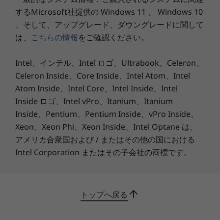
するMicrosoft社提供の Windows 11 、 Windows 10
、そして、アップグレード、ダウングレードに関して
臨場感のある映像とサウンド
は、
こちらの情報
をご確認ください。
映画、音楽など、あらゆるエンターテインメント
を鮮やかな色彩と高いコントラスト比で、よりリ
Intel、インテル、Intel ロゴ、Ultrabook、Celeron、
アルで自然なイメージを提供します。高速反応
Celeron Inside、Core Inside、Intel Atom、Intel
で、なめらかな動きで映像を表示することができ
Atom Inside、Intel Core、Intel Inside、Intel
ます。さらに、ドルビーアトモス®による、臨場
Inside ロゴ、Intel vPro、Itanium、Itanium
感のある豊かなサウンドを提供します。
Inside、Pentium、Pentium Inside、vPro Inside、
Xeon、Xeon Phi、Xeon Inside、Intel Optane は、
アメリカ合衆国および / またはその他の国における
Intel Corporation またはその子会社の商標です。
生産性を最大化する便利な機能
USB 4、 USB 3.2 Gen2、HDMIなど様々な周辺機
器を接続可能な豊富なインターフェースを搭載。
トップへ戻る
バッテリーの残量がなくなっても、すばやく充電
できる急速充電機能に対応。さらに、プライバシ