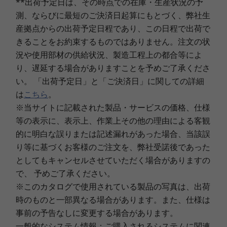
**出荷予定日は、その時点での在庫・生産状況の予
を強化します。 AMD Radeon™ 780M グラフィ
Black、120Hz) 、光沢あり
ックスは、最先端のビジュアルと高 FPS ゲーミン
6
-
測、ならびに最短のご決済日起算にもとづく、弊社生
USB 3.2 Gen2 Type-C
グに対応、パフォーマンスの高いモバイル プラ
産拠点からの出荷予定日程であり、この日程で出荷で
ビデオ・チップ
ットフォームを実現します。
きることをお約束するものではありません。注文の状
7
-
USB 4 Type-C
®
®
NVIDIA
GeForce
RTX™ 3050 Laptop GPU
況や使用部材の供給状況、製造工程上の都合等によ
AMD Radeon™ 780M グラフィックス"
り、遅延する場合がありますことを予めご了承くださ
い。 「出荷予定日」と「ご決済日」に関しての詳細
本体カラー
は
こちら
。
明るく鮮明な色彩
アークティックグレー
※当サイトに記載された製品・サービスの価格、仕様
14.0型 2.8K OLED (有機ELディスプレイ）は、映
等の表示に、表示上、作業上その他の理由による客観
本体寸法 (W×D×H)mm
画やゲームなどを、より大きくて明るい映像で楽
的に明白な誤りまたは記述漏れがあった場合、当該誤
しむことができます。さらに、高性能グラフィッ
約 312x221x15.99mm（最薄部）
り等に基づくお客様のご注文を、弊社受諾後であった
クスにより、ビジュアルを向上させ、絵画のよう
としてもキャンセルさせていただく場合がありますの
本体質量(バッテリー・パックを含む)
に鮮明な映像で、マルチタスクも快適にこなしま
で、 予めご了承ください。
す。また、TUV（テュフ）による低ブルーライト
約 1.46kg
認定を受けており、ショッピング、ゲーム、スト
※このカタログで使用されている製品の写真は、出荷
製品仕様書
リーミングを、目に負担をかけずに楽しめます。
時のものと一部異なる場合があります。また、仕様は
2024年2月21日
事前の予告なしに変更する場合があります。
Lenovo IdeaPad Pro 5 Gen 9(83D30005JP/83D30004JP)
一般的なシステム情報：ご購入されるシステムに関連