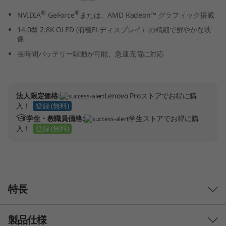
(
®
®
NVIDIA
GeForce
または、AMD Radeon™ グラフィック搭載
14.0型 2.8K OLED (有機ELディスプレイ）の精細で鮮やかな映
1
像
4
長時間バッテリー駆動が可能、急速充電に対応
″
A
法人限定価格:
Lenovo Proストアでお得に購
入！
登録 (無料)
M
学生・教職員価格:
学生ストアでお得に購
入！
登録 (無料)
D
)
特長
製品仕様
パワーとスピードの融合