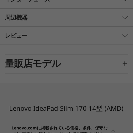
初期導入済OS
Original Price 29700 JPY Discounted Price 29700 JPY
Original Price 2200 JPY Discounted Price 2200 JPY
Original Price 7920 JPY Discounted Price 7920 JPY
Original Price 46200 JPY Discounted Price 46200 JPY
Original Price 19800 JPY Discounted Price 12980 JPY
Windows 11 Home 64bit (日本語版)
周辺機器
プロセッサー
すべてを見る
レビュー
AMD Ryzen™5 7520U モバイル・プロセッサー
AMD Ryzen™5 5500U モバイル・プロセッサー
AMD Ryzen™3 7320U モバイル・プロセッサー
比較リストに追加
量販店モデル
メインメモリ
優れたパフォーマンス
即納！
即納
8GB
2024年12月3日
AMD Ryzen™ モバイル・プロセッサーと、高速
L27h-4A（27
Le
補助記憶装置
Lenovo IdeaPad Slim 170（82VF00A2JP）
なSSD(PCIe NVMe/M.2)を搭載。優れたパフォー
インターフェース
型/QHD/2560x1440/IPS/USB-C
(14
SSD 512GB (PCIe NVMe/M.2)
マンスで日々のタスクを快適に処理します。
給電/高さ・縦回転)
SSD 256GB (PCIe NVMe/M.2)
Lenovo IdeaPad Slim 170 14型 (AMD)
(378)
1
-
4-in-1メディアカードリーダー
表示機能
軽量薄型ボディー
LEDバックライト付 14.0型 FHD IPS液晶 (1920x1080ドッ
Lenovo.comに掲載されている価格、条件、保守な
2
-
USB 2.0
ト、約1,677万色) 、光沢なし