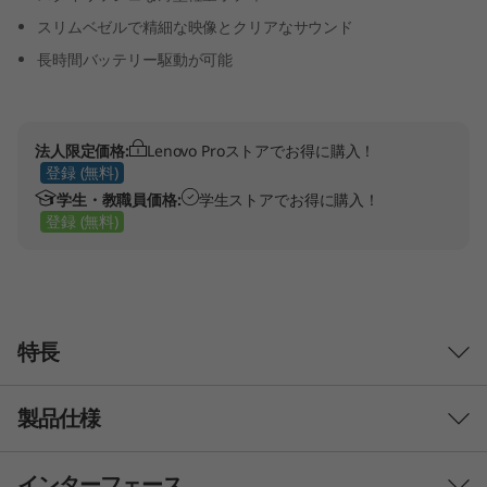
4
スリムベゼルで精細な映像とクリアなサウンド
長時間バッテリー駆動が可能
型
(
法人限定価格:
Lenovo Proストアでお得に購入！
A
登録 (無料)
学生・教職員価格:
学生ストアでお得に購入！
M
登録 (無料)
D
)
特長
製品仕様
インターフェース