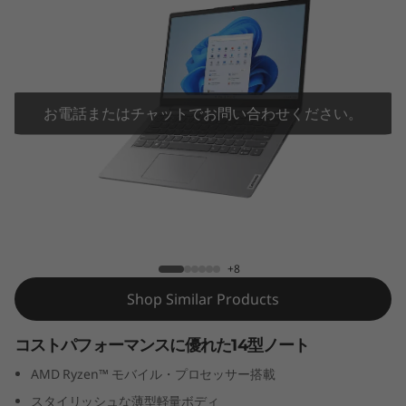
P
a
d
S
お電話またはチャットでお問い合わせください。
l
i
IdeaPad Slim 170 14型 (AMD)
m
1
+8
Shop Similar Products
7
0
コストパフォーマンスに優れた14型ノート
AMD Ryzen™ モバイル・プロセッサー搭載
1
スタイリッシュな薄型軽量ボディ