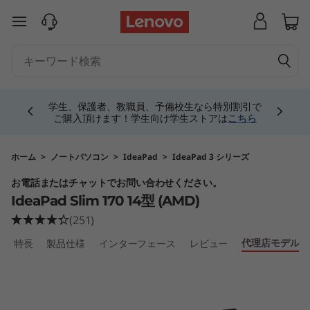
L
メインコンテンツにスキップする
e
n
Currently displaying item 4 of 5
o
学生、保護者、教職員、予備校生なら特別割引で
ご購入頂けます！学生向け学生ストアは
こちら
v
o
ホーム
>
ノートパソコン
>
IdeaPad
>
IdeaPad 3 シリーズ
お電話またはチャットでお問い合わせください。
I
IdeaPad Slim 170 14型 (AMD)
d
(251)
代理店モデル
特長
製品仕様
インターフェース
レビュー
e
a