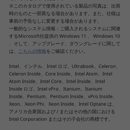
2024年3月19日
精細な映像とクリアなサウンド
※このカタログで使用されている製品の写真は、出荷
Lenovo IdeaPad Slim 170（82R30080JP/82R30081JP）
時のものと一部異なる場合があります。また、仕様は
画面占有率85%のスリムなベゼルに、精細なLED
2023年5月30日
事前の予告なしに変更する場合があります。
バックライト付き 14.0型 FHD TNまたは14.0型
Lenovo IdeaPad Slim 170 (82VF007CJP/82VF007BJP)
FHD IPS液晶（1920x1080）を搭載。またカメラ
一般的なシステム情報：ご購入されるシステムに関連
2022年12月6日
はスライド式のプライバシーシャッター付きで、
するMicrosoft社提供の Windows 11 、 Windows 10
Lenovo IdeaPad Slim 170
カメラを使用しない時は物理的にカメラが映らな
、そして、アップグレード、ダウングレードに関して
(82VF0023JP/82VF0024JP/82VF004WJP/82VF004UJP)
いようにすることができます。スピーカーは、
は、
こちらの情報
をご確認ください。
2022年10月18日
Dolby Audio™対応で豊かでクリアなサウンドを
Lenovo IdeaPad Slim 170 (82R30041JP/82R30042JP)
楽しめます。
Intel、インテル、Intel ロゴ、Ultrabook、Celeron、
2022年5月24日
Celeron Inside、Core Inside、Intel Atom、Intel
Lenovo IdeaPad Slim 170 (82R3001NJP/82R3001MJP)
Atom Inside、Intel Core、Intel Inside、Intel
Inside ロゴ、Intel vPro、Itanium、Itanium
Inside、Pentium、Pentium Inside、vPro Inside、
Xeon、Xeon Phi、Xeon Inside、Intel Optane は、
アメリカ合衆国および / またはその他の国における
Intel Corporation またはその子会社の商標です。