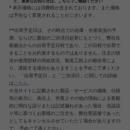
わずか17.9mmのスリムでスタイリッシュなデザ
ど、重要なお知らせは、こちらでご確認ください
LEDバックライト付 14.0型 FHD TN液晶 (1920x1080ドッ
インを採用しました。
* 表示価格には消費税が含まれております。また価格
ト、約1,677万色) 、光沢なし
また軽量ボディー（本体質量：約1.38kg～約
3
-
電源ジャック
は予告なく変更されることがございます。
1.4kg）で手軽に持ち運ぶことができます。
本体カラー
**出荷予定日は、その時点での在庫・生産状況の予
4
-
USB 3.2 Gen1
クラウドグレー
測、ならびに最短のご決済日起算にもとづく、弊社生
産拠点からの出荷予定日程であり、この日程で出荷で
本体寸法 (W×D×H)mm
5
-
HDMI
きることをお約束するものではありません。注文の状
約 325.3x216.5x17.9mm
況や使用部材の供給状況、製造工程上の都合等によ
¥29,700
¥2,
税込・送料無料
本体質量(バッテリー・パックを含む)
り、遅延する場合がありますことを予めご了承くださ
6
-
USB 3.2 Gen1 Type-C
い。 「出荷予定日」と「ご決済日」に関しての詳細
約 1.4kg
比較リストに追加
詳しくはこちら
比
は
こちら
。
7
-
マイクロホン/ヘッドホン・コンボ・ジャック
バッテリー使用時間(JEITA2.0)
※当サイトに記載された製品・サービスの価格、仕様
最大 約11.2時間
等の表示に、表示上、作業上その他の理由による客観
的に明白な誤りまたは記述漏れがあった場合、当該誤
製品仕様書
り等に基づくお客様のご注文を、弊社受諾後であった
2024年4月8日
としてもキャンセルさせていただく場合がありますの
Lenovo IdeaPad Slim 170（82VF00AMJP）
で、 予めご了承ください。