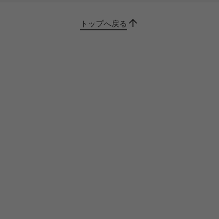
トップへ戻る
長時間バッテリー駆動
電源を気にせずに使える長時間バッテリー駆動が
可能。さらに充電が必要な場合は急速充電に対応
しています。
メモリーカードスロット搭載
外部メディアへのデータの保存や転送に便利な4-
in-1 メディアカードリーダー（SD、SDHC、
SDXC、MMC）を搭載しています。