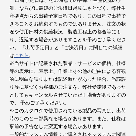
**出荷予定日は、その時点での在庫・生産状況の予
360度ヒンジはどのように体験を向上させますか？
鮮やかなディスプレイ
包み
360°ヒンジにより究極の柔軟性を実現し、ノートパソ
測、ならびに最短のご決済日起算にもとづく、弊社生
本体カラー
5
-
電源ボタン
コンモード、テントモード、スタンドモード、タブレ
産拠点からの出荷予定日程であり、この日程で出荷で
ルナグレー
ットモードをスムーズに切り替えられます。 ノート
ド
きることをお約束するものではありません。注文の状
14型 WUXGA (1920 x 1200) IPSディス
パソコンを一定角度以上開くと、ヒンジが自動的にキ
6
-
microSDメディアカードリーダー
本体寸法 (W×D×H)mm
況や使用部材の供給状況、製造工程上の都合等によ
プレイで、鮮明で精細な映像を再現し
ーボードを持ち上げ、より快適で人間工学に基づいた
り、遅延する場合がありますことを予めご了承くださ
ます。 16:10のアスペクト比が視野を
タイピング姿勢を実現します。 この思慮深い設計
約 311.6mm x 224.9mm x 17.4mm（最薄部）
Dol
は、あなたがその瞬間にどのように作業や創作をした
広げ、超薄型ベゼルにより画面に集中
い。 「出荷予定日」と「ご決済日」に関しての詳細
7
-
USB 5Gbps (Type-A/USB 3.2 Gen 1)
音やさ
いのかに適応します。
本体質量(バッテリー・パックを含む)
できます。
は
こちら
。
す。 
ディスプレイはクリエイティブな作業に適しています
約 1.54kg
※当サイトに記載された製品・サービスの価格、仕様
を満た
か？
8
-
USB 5Gbps (Type-A/USB 3.2 Gen 1/Always On)
等の表示に、表示上、作業上その他の理由による客観
バラン
もちろんです。 アスペクト比16:10の最大14インチ
現しま
的に明白な誤りまたは記述漏れがあった場合、当該誤
2.8K OLEDディスプレイを選択可能。HDR True Black
り等に基づくお客様のご注文を、弊社受諾後であった
500により、鮮やかな色彩と深い黒を再現します。こ
の高解像度画面は、クリエイティブな作業に最適なシ
としてもキャンセルさせていただく場合がありますの
ャープで正確な映像表現を実現します。 さらに、
で、 予めご了承ください。
TÜV Low Blue 、Light認証を取得しており、長時間の
※このカタログで使用されている製品の写真は、出荷
クリエイティブ作業時の目の負担を軽減しながら、色
時のものと一部異なる場合があります。また、仕様は
品質を損なうことなく使用できます。
事前の予告なしに変更する場合があります。
このデバイスにはどのようなペンが対応しています
か？
一般的なシステム情報：ご購入されるシステムに関連