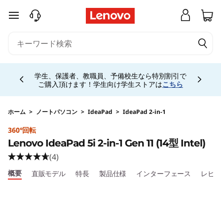
L
メインコンテンツにスキップする
e
n
Currently displaying item 4 of 5
o
学生、保護者、教職員、予備校生なら特別割引で
ご購入頂けます！学生向け学生ストアは
こちら
v
o
ホーム
>
ノートパソコン
>
IdeaPad
>
IdeaPad 2-in-1
360°回転
I
Lenovo IdeaPad 5i 2-in-1 Gen 11 (14型 Intel)
d
(4)
概要
直販モデル
特長
製品仕様
インターフェース
レビ
e
a